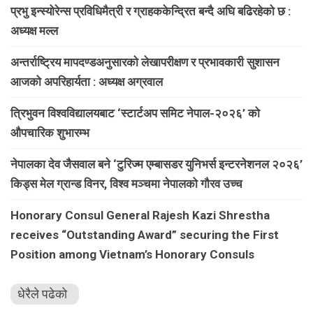
प्रभु इन्स्योरेन्स प्रविधिमैत्री र ग्राहककेन्द्रित बन्दै अघि बढिरहेको छ :
अध्यक्ष मल्ल
अन्तर्राष्ट्रिय मापदण्डअनुसारको लेखापरीक्षण र प्रभावकारी सुशासन
आजको अपरिहार्यता : अध्यक्ष अग्रवाल
त्रिभुवन विश्वविद्यालयबाट ‘स्टार्टअप समिट नेपाल-२०२६’ को
औपचारिक शुभारम्भ
नेपालका देव जैसवाल बने ‘टुरिज्म एम्बासडर युनिभर्स इन्टरनेशनल २०२६’
किड्स मेल ग्रान्ड विनर, विश्व मञ्चमा नेपालको गौरव उच्च
Honorary Consul General Rajesh Kazi Shrestha
receives “Outstanding Award” securing the First
Position among Vietnam’s Honorary Consuls
धेरैले पढेको