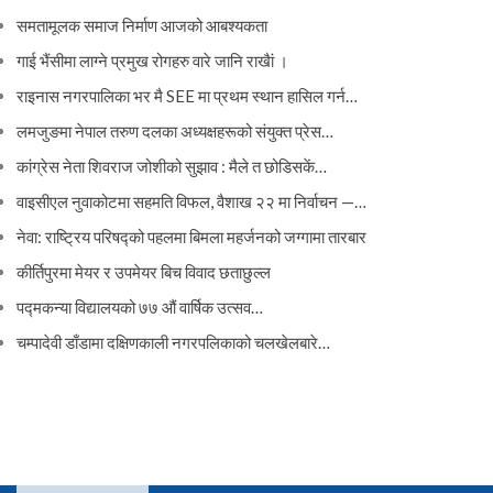
समतामूलक समाज निर्माण आजको आबश्यकता
गाई भैंसीमा लाग्ने प्रमुख रोगहरु वारे जानि राखैां ।
राइनास नगरपालिका भर मै SEE मा प्रथम स्थान हासिल गर्न…
लमजुङमा नेपाल तरुण दलका अध्यक्षहरूको संयुक्त प्रेस…
कांग्रेस नेता शिवराज जोशीको सुझाव : मैले त छोडिसकें…
वाइसीएल नुवाकोटमा सहमति विफल, वैशाख २२ मा निर्वाचन —…
नेवा: राष्ट्रिय परिषद्को पहलमा बिमला महर्जनको जग्गामा तारबार
कीर्तिपुरमा मेयर र उपमेयर बिच विवाद छताछुल्ल
पद्मकन्या विद्यालयको ७७ औं ‌‌वार्षिक ‌उत्सव…
चम्पादेवी डाँडामा दक्षिणकाली नगरपलिकाको चलखेलबारे…