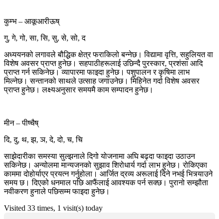
कुम्भ – आकूआरीऊष्
गु, गे, गो, सा, सि, सु, से, सो, द
अध्ययनको लगावले बौद्धिक क्षेत्र फराकिलो बन्नेछ। विद्यामा वृत्ति, सहुलियत वा
विशेष अवसर प्राप्त हुनेछ। सहपाठीहरूलाई उछिन्दै पुरस्कार, प्रशंसा आदि
प्राप्त गर्न सकिनेछ। व्यापारमा फाइदा हुनेछ। पशुपालन र कृषिमा लाभ
मिल्नेछ। सन्तानको साथले उत्साह जगाउनेछ। मिहिनेत गर्दा विशेष अवसर
प्राप्त हुनेछ। लक्ष्यअनुसार समयमै काम सम्पादन हुनेछ।
मीन – पीष्चैष्
दि, दु, थ, झ, ञ, दे, दो, च, चि
साझेदारीका समस्या सुल्झनाले दिगो योजनामा अघि बढ्दा फाइदा उठाउन
सकिनेछ। अन्योलमा मान्यजनको सुझाव शिरोधार्य गर्दा लाभ हुनेछ। रोकिएका
काममा दोहोर्याएर प्रयत्न गर्नुहोला। आर्जित द्रव्य अरूलाई दिने नभई भित्र्याउने
समय छ। दिएको धनमाल पछि आफैंलाई आवश्यक पर्न सक्छ। पुरानो सम्झौता
नवीकरण हुनाले पछिसम्म फाइदा हुनेछ।
Visited 33 times, 1 visit(s) today