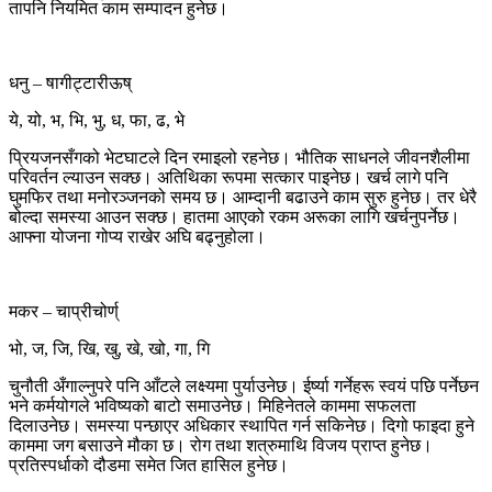
तापनि नियमित काम सम्पादन हुनेछ।
धनु – षागीट्टारीऊष्
ये, यो, भ, भि, भु, ध, फा, ढ, भे
प्रियजनसँगको भेटघाटले दिन रमाइलो रहनेछ। भौतिक साधनले जीवनशैलीमा
परिवर्तन ल्याउन सक्छ। अतिथिका रूपमा सत्कार पाइनेछ। खर्च लागे पनि
घुमफिर तथा मनोरञ्जनको समय छ। आम्दानी बढाउने काम सुरु हुनेछ। तर धेरै
बोल्दा समस्या आउन सक्छ। हातमा आएको रकम अरूका लागि खर्चनुपर्नेछ।
आफ्ना योजना गोप्य राखेर अघि बढ्नुहोला।
मकर – चाप्रीचोर्ण्
भो, ज, जि, खि, खु, खे, खो, गा, गि
चुनौती अँगाल्नुपरे पनि आँटले लक्ष्यमा पुर्याउनेछ। ईर्ष्या गर्नेहरू स्वयं पछि पर्नेछन
भने कर्मयोगले भविष्यको बाटो समाउनेछ। मिहिनेतले काममा सफलता
दिलाउनेछ। समस्या पन्छाएर अधिकार स्थापित गर्न सकिनेछ। दिगो फाइदा हुने
काममा जग बसाउने मौका छ। रोग तथा शत्रुमाथि विजय प्राप्त हुनेछ।
प्रतिस्पर्धाको दौडमा समेत जित हासिल हुनेछ।