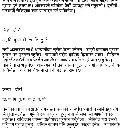
लागे पनि दिगो फाइदा हुने काम फेला पर्न सक्छ। टाढाका साथीभाइको निम्तो
प्राप्त हुने समय छ। अवसरको खोजीमा केही दौडधुप भने गर्नुपर्ला। चुनौती
पन्छाउँदै रोकिएका काम सम्पादन गर्न सकिनेछ।
सिंह – लैओ
मा, मि, मु, मे, मो, टा, टि, टु, टे
नयाँ अवसरका साथै आम्दानीका स्रोत फेला पर्नेछन। राम्रो कर्मफल प्राप्त
हुनाले मन प्रसन्न रहनेछ। समाजले पदीय दायित्व दिलाउन सक्छ। मिहिनेत
गर्दा जीवनशैलीमा परिवर्तन आउनेछ। व्यापारमा पनि राम्रै फाइदा हुनेछ।
नोकरीमा लाभ हुनेछ। आवश्यक भौतिक साधन जुट्नाले नयाँ काम थालनी गर्न
सकिनेछ। रुचिका विषयमा लगानी बढाउने समय छ।
कन्या – वीर्गो
टो, प, पि, पु, ष, ण, ठ, पे, पो
नयाँ काममा जग बसाउने समय छ। कामकाे सन्दर्भमा पदासीन व्यक्तिहरूसँग
मित्रता बढ्नेछ। गुमेको स्थान प्राप्त हुनुका साथै समाजमा आफ्नो वर्चस्व
बढ्नेछ। रोकिएका काममा दोहोर्याएर प्रयत्न गर्नुहोला। मिहिनेत गर्दा राम्रो
परिणाम प्राप्त हुनेछ। दैनिक काममा पनि उल्लेख्य फाइदा हुनेछ। व्यापारतर्फ