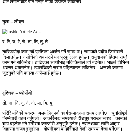
थोरै लगानीबाट पनि मनज्ञ नाफा उठाउन सकिनेछ।
तुला – लीब्रा
र, रि, रु, रे, रो, ता, ति, तु, ते
तारिफयोज्ञ काम गर्दै प्रतिष्ठा आर्जन गर्ने समय छ। समाजले पदीय जिम्मेवारी
दिलाउनेछ। नसोचेको अवसरले मन प्रफुल्लित हुनेछ। समुदायको हितमा राम्रै
काम गर्न सकिनेछ। टाढिएका साथीभाइ नजिकिनाले हर्ष बढ्नेछ। भाज्ञ्ले विभिन्न
अवसर थमाउनेछ। उपलब्धिको स्रोत पहिल्याउन सकिनेछ। अरूको काममा
जुट्नुपरे पनि फाइदा आफैंलाई हुनेछ।
वृश्चिक – ष्चोर्पीओ
तो, ना, नि, नु, ने, नो, या, यि, यु
परिस्थितिको चक्रमा अलमलिनुपर्दा कार्यसम्पादनमा समय लाग्नेछ। चुनौतीपूर्ण
जिम्मेवारी वहन गर्नुपर्ला। आकस्मिक समस्याले दौडधुप गराउन सक्छ। कामको
चाप बढ्नेछ भने शरीरमा कमजोरी अनुभूति हुनेछ। स्वास्थ्यका लागि आहार–
विहारमा सजग हुनुहोला। गोपनीयता बाहिरिनाले केही समस्या देखा पर्नेछन।