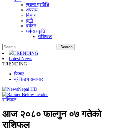
सूचना प्रविधि
अपराध
बिचार
कृषि
पर्यटन
धर्म/संस्कृति
राशिफल
TRENDING
Latest News
TRENDING
फिचर
ब्रेकिङ्ग समाचार
राशिफल
आज २०८० फाल्गुन ०७ गतेको
राशिफल