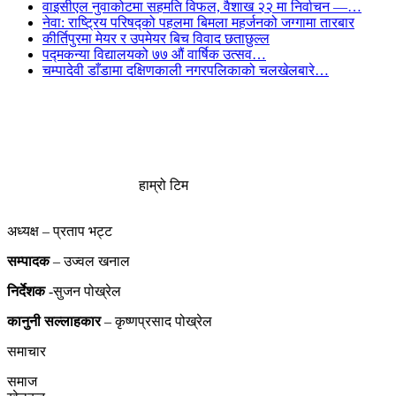
वाइसीएल नुवाकोटमा सहमति विफल, वैशाख २२ मा निर्वाचन —…
नेवा: राष्ट्रिय परिषद्को पहलमा बिमला महर्जनको जग्गामा तारबार
कीर्तिपुरमा मेयर र उपमेयर बिच विवाद छताछुल्ल
पद्मकन्या विद्यालयको ७७ औं ‌‌वार्षिक ‌उत्सव…
चम्पादेवी डाँडामा दक्षिणकाली नगरपलिकाको चलखेलबारे…
हाम्रो टिम
अध्यक्ष – प्रताप भट्ट
सम्पादक
– उज्वल खनाल
निर्देशक
-सुजन पोख्रेल
कानुनी
सल्लाहकार
– कृष्णप्रसाद पोख्रेल
समाचार
समाज