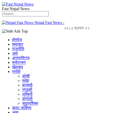
Fast Nepal News
Nepal Fast News -
२०८३ श्रावण २२
होमपेज
समाचार
राजनीति
अर्थ
अन्तराष्ट्रिय
मनोरन्जन
खेलकुद
प्रदेश
कोशी
मधेश
बागमती
गण्डकी
लुम्बिनी
कर्णाली
सुदूरपश्चिम
कला/ साहित्य
अन्य