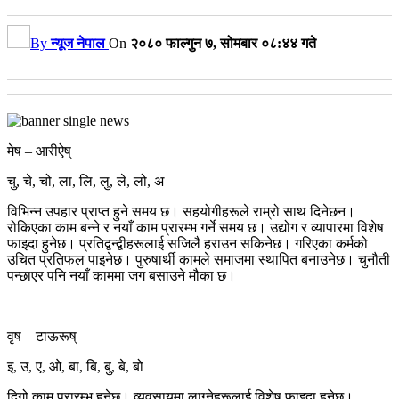
By
न्यूज नेपाल
On
२०८० फाल्गुन ७, सोमबार ०८:४४ गते
मेष – आरीऐष्
चु, चे, चो, ला, लि, लु, ले, लो, अ
विभिन्न उपहार प्राप्त हुने समय छ। सहयोगीहरूले राम्रो साथ दिनेछन।
रोकिएका काम बन्ने र नयाँ काम प्रारम्भ गर्ने समय छ। उद्योग र व्यापारमा विशेष
फाइदा हुनेछ। प्रतिद्वन्द्वीहरूलाई सजिलै हराउन सकिनेछ। गरिएका कर्मको
उचित प्रतिफल पाइनेछ। पुरुषार्थी कामले समाजमा स्थापित बनाउनेछ। चुनौती
पन्छाएर पनि नयाँ काममा जग बसाउने मौका छ।
वृष – टाऊरूष्
इ, उ, ए, ओ, बा, बि, बु, बे, बो
दिगो काम प्रारम्भ हुनेछ। व्यवसायमा लाग्नेहरूलाई विशेष फाइदा हुनेछ।