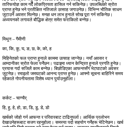
तारिफयोज्ञ काम गर्दै लोकप्रियता हासिल गर्न सकिनेछ। उपलब्धिको स्रोत
प्राप्त हुनेछ भने प्रतीक्षित नतिजाले उत्साह जगाउनेछ। विभिन्न भौतिक साधन
जुटाउने अवसर मिल्नेछ। मनज्ञ धन लाभ हुनाले सोख पूरा गर्न सकिनेछ।
अध्ययनको लगावले बौद्धिक क्षेत्र समेत फराकिलो बन्नेछ।
मिथुन – गैमीणी
का, कि, कु, घ, ङ, छ, के, को, ह
मिहिनेतको फल प्राप्त हुनाले काममा उत्साह जाग्नेछ। नयाँ अवसर र
आम्दानीका स्रोत फेला पर्नेछन। पढाइमा ध्यान केन्द्रित हुनाले प्रगति हुनेछ।
प्रयास गर्दा सजिलै काम बन्नेछ। बिछोडिएका आफन्तसँग भेटघाटको अवसर
जुट्नेछ। रमाइलो जमघटको आनन्द प्राप्त हुनेछ। आफ्नो सूचना बाहिरिने समय
रहेकाले गोपनीयतामा विशेष ध्यान पुर्याउनुहोला।
कर्कट – चाण्चैर्
हि, हु, हे, हो, डा, डि, डु, डे, डो
खर्चको जोहो गर्न आफन्त र परिवारबाट टाढिनुपर्ला। आर्थिक प्रलोभन
देखाउनेहरूबाट सजग रहनुहोला। समस्या पर्दा सहयोग गर्नेहरू भेटिनेछन। खर्च