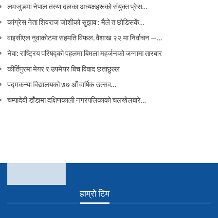
लमजुङमा नेपाल तरुण दलका अध्यक्षहरूको संयुक्त प्रेस…
कांग्रेस नेता शिवराज जोशीको सुझाव : मैले त छोडिसकें…
वाइसीएल नुवाकोटमा सहमति विफल, वैशाख २२ मा निर्वाचन —…
नेवा: राष्ट्रिय परिषद्को पहलमा बिमला महर्जनको जग्गामा तारबार
कीर्तिपुरमा मेयर र उपमेयर बिच विवाद छताछुल्ल
पद्मकन्या विद्यालयको ७७ औं ‌‌वार्षिक ‌उत्सव…
चम्पादेवी डाँडामा दक्षिणकाली नगरपलिकाको चलखेलबारे…
हाम्रो टिम