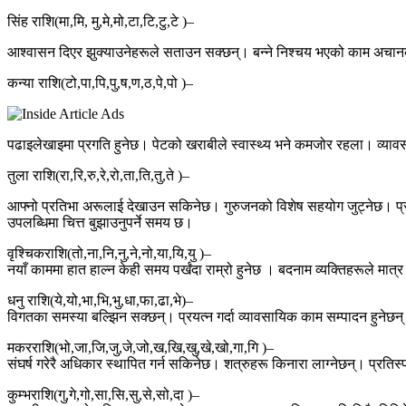
सिंह राशि(मा,मि, मु,मे,मो,टा,टि,टु,टे )–
आश्वासन दिएर झुक्याउनेहरूले सताउन सक्छन्। बन्ने निश्चय भएको काम अचान
कन्या राशि(टो,पा,पि,पु,ष,ण,ठ,पे,पो )–
पढाइलेखाइमा प्रगति हुनेछ। पेटको खराबीले स्वास्थ्य भने कमजोर रहला। व्यावसा
तुला राशि(रा,रि,रु,रे,रो,ता,ति,तु,ते )–
आफ्नो प्रतिभा अरूलाई देखाउन सकिनेछ। गुरुजनको विशेष सहयोग जुट्नेछ। प्रय
उपलब्धिमा चित्त बुझाउनुपर्ने समय छ।
वृश्चिकराशि(तो,ना,नि,नु,ने,नो,या,यि,यु )–
नयाँ काममा हात हाल्न केही समय पर्खंदा राम्रो हुनेछ । बदनाम व्यक्तिहरूले म
धनु राशि(ये,यो,भा,भि,भु,धा,फा,ढा,भे)–
विगतका समस्या बल्झिन सक्छन्। प्रयत्न गर्दा व्यावसायिक काम सम्पादन हुने
मकरराशि(भो,जा,जि,जु,जे,जो,ख,खि,खु,खे,खो,गा,गि )–
संघर्ष गरेरै अधिकार स्थापित गर्न सकिनेछ। शत्रुहरू किनारा लाग्नेछन्। प्रति
कुम्भराशि(गु,गे,गो,सा,सि,सु,से,सो,दा )–