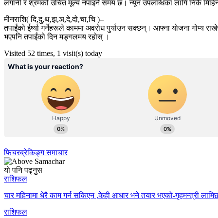
लगानी र श्रमको उचित मूल्य नपाइने समय छ। न्यून उपलब्धिका लागि निकै मिहिनेत 
मीनराशि( दि,दु,थ,झ,ञ,दे,दो,चा,चि )–
तपाईंको ईर्ष्या गर्नेहरूले काममा अवरोध पुर्याउन सक्छन्। आफ्ना योजना गोप
भएपनि तपाईंको दिन मङ्गलमय रहोस् ।
Visited 52 times, 1 visit(s) today
फिचर
ब्रेकिङ्ग समाचार
यो पनि पढ्नुस
राशिफल
चार महिनामा धेरै काम गर्न सकिएन ,केही आधार भने तयार भएको-गृहमन्त्री लामिछ
राशिफल