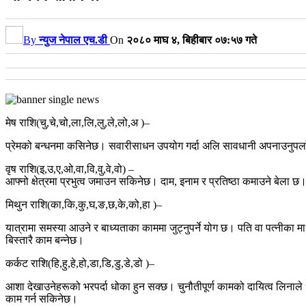
By
न्युज नेपाल एच.डी
On
२०८० माघ ४, बिहीबार ०७:५७ गते
मेष राशि(चु,चे,चो,ला,लि,लु,ले,लो,अ )–
प्रेमको बन्धनमा कसिनेछ। सवारीसाधन उपयोग गर्दा अलि सावधानी अपनाउनुपर्ला,
वृष राशि(इ,उ,ए,ओ,वा,वि,वु,वे,वो) –
आफ्नो क्षेत्रमा प्रभुत्व जमाउन सकिनेछ। दाम, इनाम र प्रतिष्ठा कमाउने बेला छ
मिथुन राशि(का,कि,कु,घ,ङ,छ,के,को,हा )–
यात्रामा समस्या आउने र बाध्यताका काममा जुट्नुपर्ने योग छ। पति वा पत्नीका म
बिस्तारै काम बन्नेछ।
कर्कट राशि(हि,हु,हे,हो,डा,डि,डु,डे,डो )–
आशा देखाउनेहरूको भरपर्दा धोका हुन सक्छ। चुनौतीपूर्ण कामको दायित्व लिनाले धे
काम गर्न सकिनेछ।