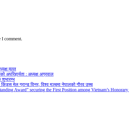
e I comment.
ध्यक्ष मल्ल
को अपरिहार्यता : अध्यक्ष अग्रवाल
 शुभारम्भ
किड्स मेल ग्रान्ड विनर, विश्व मञ्चमा नेपालको गौरव उच्च
tanding Award” securing the First Position among Vietnam’s Honorary