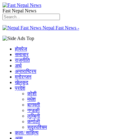
Fast Nepal News
Nepal Fast News -
होमपेज
समाचार
राजनीति
अर्थ
अन्तराष्ट्रिय
मनोरन्जन
खेलकुद
प्रदेश
कोशी
मधेश
बागमती
गण्डकी
लुम्बिनी
कर्णाली
सुदूरपश्चिम
कला/ साहित्य
अन्य