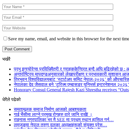
Save my name, email, and website in this browser for the next tim
भर्खरै
प्रभु इन्स्योरेन्स प्रविधिमैत्री र ग्राहककेन्द्रित बन्दै अघि बढिरहेको छ : अ
अन्तर्राष्ट्रिय मापदण्डअनुसारको लेखापरीक्षण र प्रभावकारी सुशासन आज
त्रिभुवन विश्वविद्यालयबाट ‘स्टार्टअप समिट नेपाल-२०२६’ को औपचारिक
नेपालका देव जैसवाल बने ‘टुरिज्म एम्बासडर युनिभर्स इन्टरनेशनल २०२६’ 
Honorary Consul General Rajesh Kazi Shrestha receives “Outs
धेरैले पढेको
समतामूलक समाज निर्माण आजको आबश्यकता
गाई भैंसीमा लाग्ने प्रमुख रोगहरु वारे जानि राखैां ।
राइनास नगरपालिका भर मै SEE मा प्रथम स्थान हासिल गर्न…
लमजुङमा नेपाल तरुण दलका अध्यक्षहरूको संयुक्त प्रेस…