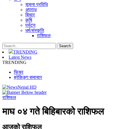
सूचना प्रविधि
अपराध
बिचार
कृषि
पर्यटन
धर्म/संस्कृति
राशिफल
TRENDING
Latest News
TRENDING
फिचर
ब्रेकिङ्ग समाचार
राशिफल
माघ ०४ गते बिहिबारको राशिफल
आजको राशिफल