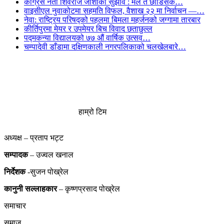
कांग्रेस नेता शिवराज जोशीको सुझाव : मैले त छोडिसकें…
वाइसीएल नुवाकोटमा सहमति विफल, वैशाख २२ मा निर्वाचन —…
नेवा: राष्ट्रिय परिषद्को पहलमा बिमला महर्जनको जग्गामा तारबार
कीर्तिपुरमा मेयर र उपमेयर बिच विवाद छताछुल्ल
पद्मकन्या विद्यालयको ७७ औं ‌‌वार्षिक ‌उत्सव…
चम्पादेवी डाँडामा दक्षिणकाली नगरपलिकाको चलखेलबारे…
हाम्रो टिम
अध्यक्ष – प्रताप भट्ट
सम्पादक
– उज्वल खनाल
निर्देशक
-सुजन पोख्रेल
कानुनी
सल्लाहकार
– कृष्णप्रसाद पोख्रेल
समाचार
समाज