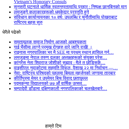
Vietnam’s Honorary Consuls
सुनसरी घटनाले धार्मिक स्वतन्त्रतामाथि प्रहार : निष्पक्ष छानबिनको माग
लमजुङ्गे कलाकारहरूकाे धमकेदार प्रस्तुति हुने
संविधान कार्यान्वयनका १० वर्षः उपलब्धि र चुनौतीमाथि पोखराबाट
राष्ट्रिय बहस सुरु
धेरैले पढेको
समतामूलक समाज निर्माण आजको आबश्यकता
गाई भैंसीमा लाग्ने प्रमुख रोगहरु वारे जानि राखैां ।
राइनास नगरपालिका भर मै SEE मा प्रथम स्थान हासिल गर्न…
लमजुङमा नेपाल तरुण दलका अध्यक्षहरूको संयुक्त प्रेस…
कांग्रेस नेता शिवराज जोशीको सुझाव : मैले त छोडिसकें…
वाइसीएल नुवाकोटमा सहमति विफल, वैशाख २२ मा निर्वाचन —…
नेवा: राष्ट्रिय परिषद्को पहलमा बिमला महर्जनको जग्गामा तारबार
कीर्तिपुरमा मेयर र उपमेयर बिच विवाद छताछुल्ल
पद्मकन्या विद्यालयको ७७ औं ‌‌वार्षिक ‌उत्सव…
चम्पादेवी डाँडामा दक्षिणकाली नगरपलिकाको चलखेलबारे…
हाम्रो टिम