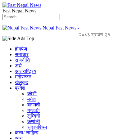
Fast Nepal News
Nepal Fast News -
२०८३ श्रावण २१
होमपेज
समाचार
राजनीति
अर्थ
अन्तराष्ट्रिय
मनोरन्जन
खेलकुद
प्रदेश
कोशी
मधेश
बागमती
गण्डकी
लुम्बिनी
कर्णाली
सुदूरपश्चिम
कला/ साहित्य
अन्य