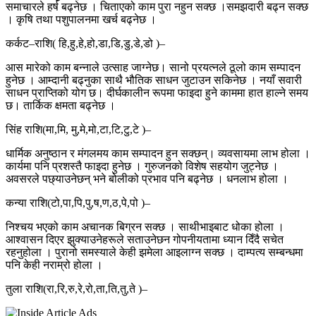
समाचारले हर्ष बढ्नेछ । चिताएको काम पुरा नहुन सक्छ ।समझदारी बढ्न सक्छ
। कृषि तथा पशुपालनमा खर्च बढ्नेछ ।
कर्कट–राशि( हि,हु,हे,हो,डा,डि,डु,डे,डो )–
आस मारेको काम बन्नाले उत्साह जाग्नेछ। सानो प्रयत्नले ठूलो काम सम्पादन
हुनेछ । आम्दानी बढ्नुका साथै भौतिक साधन जुटाउन सकिनेछ । नयाँ सवारी
साधन प्राप्तिको योग छ। दीर्घकालीन रूपमा फाइदा हुने काममा हात हाल्ने समय
छ। तार्किक क्षमता बढ्नेछ ।
सिंह राशि(मा,मि, मु,मे,मो,टा,टि,टु,टे )–
धार्मिक अनुष्ठान र मंगलमय काम सम्पादन हुन सक्छन्। व्यवसायमा लाभ होला ।
कार्यमा पनि प्रशस्तै फाइदा हुनेछ । गुरुजनको विशेष सहयोग जुट्नेछ ।
अवसरले पछ्याउनेछन् भने बोलीको प्रभाव पनि बढ्नेछ । धनलाभ होला ।
कन्या राशि(टो,पा,पि,पु,ष,ण,ठ,पे,पो )–
निश्चय भएको काम अचानक बिग्रन सक्छ । साथीभाइबाट धोका होला ।
आश्वासन दिएर झुक्याउनेहरूले सताउनेछन गोपनीयतामा ध्यान दिँदै सचेत
रहनुहोला । पुरानो समस्याले केही झमेला आइलाग्न सक्छ । दाम्पत्य सम्बन्धमा
पनि केही नराम्रो होला ।
तुला राशि(रा,रि,रु,रे,रो,ता,ति,तु,ते )–