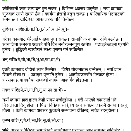
कीर्तिमानी काम सम्पादन हुन सक्छ । विभिन्न अवसर पाइनेछ । नया कामको
सुरुवात खासै राम्रो छैन। कार्यमा हैरानी बढ्न सक्छ । पारिवारिक भेटघाटको
समय छ । टाढिएका आफन्तहरू नजिकिनेछन।
वृश्चिक राशि(तो,ना,नि,नु,ने,नो,या,यि,यु )–
गरेका कामबाट धेरैलाई फाइदा पुग्न सक्छ। सामाजिक काममा रुचि बढ्नेछ ।
सानातिना समस्या आइरहे पनि दिन मनोरञ्जनपूर्ण रहनेछ। पढाइलेखाइमा प्रगति
हुनेछ । बुद्धिको उपयोगले लक्ष्य प्राप्त गर्न सकिनेछ ।
धनु राशि(ये,यो,भा,भि,भु,धा,फा,ढा,भे) –
एउटै कामबाट दोहोरो लाभ मिल्नेछ । विशेष योजनाहरू बन्नेछन् । नयाँ ज्ञान
सिक्ने मौका छ । पढाइमा प्रगति हुनेछ । आत्मीयजनसँग भेटघाट होला ।
सरसफाइ, वागबगैंचा सम्बन्धी काममा आकर्षित होइउला ।
मकर राशि(ये,यो,भा,भि,भु,धा,फा,ढा,भे) –
नयाँ काममा हात हाल्न केही समय पर्खंनुहोला । गरी आएको कामलाई भने
निरन्तरता दिनु होला । पिडा दिनेहरु सक्रिय रहन सक्छन एकदमै सवधान रहनु
होला । केही कामका अवसर फुत्कने सम्भावना देखिन्छ, सचेत रहनुहोला।
कुम्भ राशि(गु,गे,गो,सा,सि,सु,से,सो,दा ) –
भूमि, वाहन र पैत्रिक सम्पत्तिको उपयोगबाट प्रशस्त लाभ उठाउन सकिनेछ ।