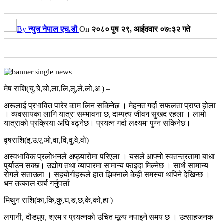
By
न्युज नेपाल एच.डी
On
२०८० पुष २९, आईतवार ०७:३२ गते
मेष राशि(चु,चे,चो,ला,लि,लु,ले,लो,अ ) –
अरूलाई प्रभावित पारेर काम लिन सकिनेछ । मेहनत गर्दा सफलता प्राप्त होला
। व्यवसायका लागि यात्रा सम्भावना छ, दाम्पत्य जीवन सुखद रहला । लामो
यात्राको प्रक्रिया अघि बढ्नेछ। प्रयत्न गर्दा लक्ष्यमा पुग्न सकिनेछ।
वृषराशि(इ,उ,ए,ओ,वा,वि,वु,वे,वो) –
अस्वभाविक प्रलोभनले अप्ठ्यारोमा परिएला । यसले आफ्नो स्वतन्त्रतामा बाधा
पुर्याउन सक्छ। उद्योग तथा व्यापारमा सामान्य फाइदा मिल्नेछ । साथै सामान्य
रोगले सताउला । सहयोगीहरूले हात झिक्नाले केही समस्या थपिने देखिन्छ ।
धन तत्काल खर्च गर्नुपर्ला
मिथुन राशि(का,कि,कु,घ,ङ,छ,के,को,हा )–
लगानी, दौडधुप, श्रम र प्रयत्नको उचित मूल्य नपाइने समय छ । उत्साहजनक