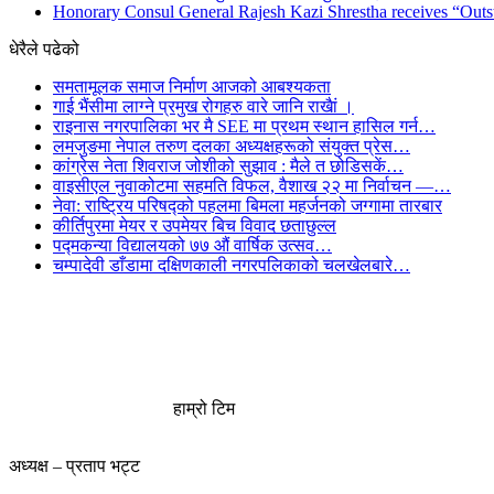
Honorary Consul General Rajesh Kazi Shrestha receives “Outs
धेरैले पढेको
समतामूलक समाज निर्माण आजको आबश्यकता
गाई भैंसीमा लाग्ने प्रमुख रोगहरु वारे जानि राखैां ।
राइनास नगरपालिका भर मै SEE मा प्रथम स्थान हासिल गर्न…
लमजुङमा नेपाल तरुण दलका अध्यक्षहरूको संयुक्त प्रेस…
कांग्रेस नेता शिवराज जोशीको सुझाव : मैले त छोडिसकें…
वाइसीएल नुवाकोटमा सहमति विफल, वैशाख २२ मा निर्वाचन —…
नेवा: राष्ट्रिय परिषद्को पहलमा बिमला महर्जनको जग्गामा तारबार
कीर्तिपुरमा मेयर र उपमेयर बिच विवाद छताछुल्ल
पद्मकन्या विद्यालयको ७७ औं ‌‌वार्षिक ‌उत्सव…
चम्पादेवी डाँडामा दक्षिणकाली नगरपलिकाको चलखेलबारे…
हाम्रो टिम
अध्यक्ष – प्रताप भट्ट