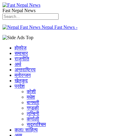
Fast Nepal News
Nepal Fast News -
होमपेज
समाचार
राजनीति
अर्थ
अन्तराष्ट्रिय
मनोरन्जन
खेलकुद
प्रदेश
कोशी
मधेश
बागमती
गण्डकी
लुम्बिनी
कर्णाली
सुदूरपश्चिम
कला/ साहित्य
अन्य