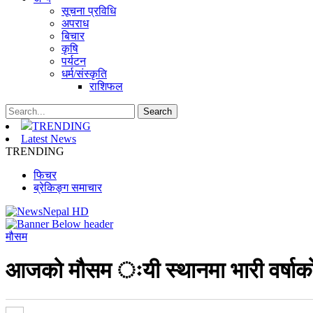
सूचना प्रविधि
अपराध
बिचार
कृषि
पर्यटन
धर्म/संस्कृति
राशिफल
TRENDING
Latest News
TRENDING
फिचर
ब्रेकिङ्ग समाचार
मौसम
आजको मौसम ःयी स्थानमा भारी वर्षाको