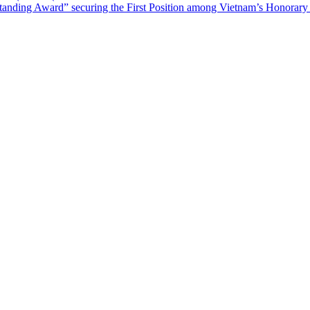
tanding Award” securing the First Position among Vietnam’s Honorary