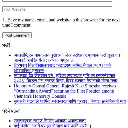
Save my name, email, and website in this browser for the next
time I comment.
भर्खरै
अन्तर्राष्ट्रिय मापदण्डअनुसारको लेखापरीक्षण र प्रभावकारी सुशासन
आजको अपरिहार्यता : अध्यक्ष अग्रवाल
त्रिभुवन विश्वविद्यालयबाट ‘स्टार्टअप समिट नेपाल-२०२६’ को
औपचारिक शुभारम्भ
नेपालका देव जैसवाल बने ‘टुरिज्म एम्बासडर युनिभर्स इन्टरनेशनल
२०२६’ किड्स मेल ग्रान्ड विनर, विश्व मञ्चमा नेपालको गौरव उच्च
Honorary Consul General Rajesh Kazi Shrestha receives
“Outstanding Award” securing the First Position among
Vietnam’s Honorary Consuls
सुनसरी घटनाले धार्मिक स्वतन्त्रतामाथि प्रहार : निष्पक्ष छानबिनको माग
धेरैले पढेको
समतामूलक समाज निर्माण आजको आबश्यकता
गाई भैंसीमा लाग्ने प्रमुख रोगहरु वारे जानि राखैां ।