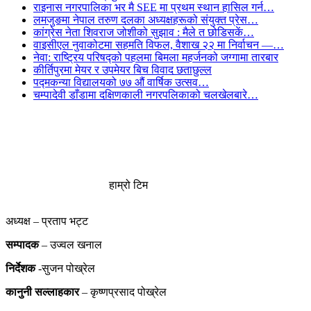
राइनास नगरपालिका भर मै SEE मा प्रथम स्थान हासिल गर्न…
लमजुङमा नेपाल तरुण दलका अध्यक्षहरूको संयुक्त प्रेस…
कांग्रेस नेता शिवराज जोशीको सुझाव : मैले त छोडिसकें…
वाइसीएल नुवाकोटमा सहमति विफल, वैशाख २२ मा निर्वाचन —…
नेवा: राष्ट्रिय परिषद्को पहलमा बिमला महर्जनको जग्गामा तारबार
कीर्तिपुरमा मेयर र उपमेयर बिच विवाद छताछुल्ल
पद्मकन्या विद्यालयको ७७ औं ‌‌वार्षिक ‌उत्सव…
चम्पादेवी डाँडामा दक्षिणकाली नगरपलिकाको चलखेलबारे…
हाम्रो टिम
अध्यक्ष – प्रताप भट्ट
सम्पादक
– उज्वल खनाल
निर्देशक
-सुजन पोख्रेल
कानुनी
सल्लाहकार
– कृष्णप्रसाद पोख्रेल