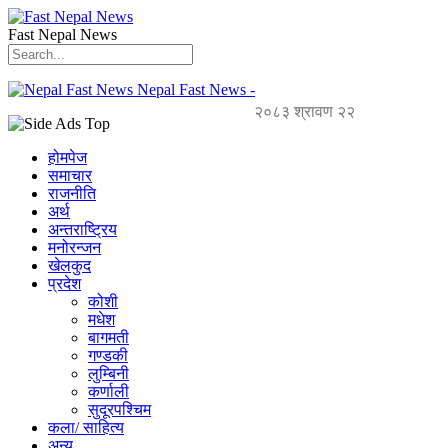
Fast Nepal News
Nepal Fast News -
२०८३ श्रावण २२
होमपेज
समाचार
राजनीति
अर्थ
अन्तराष्ट्रिय
मनोरन्जन
खेलकुद
प्रदेश
कोशी
मधेश
बागमती
गण्डकी
लुम्बिनी
कर्णाली
सुदूरपश्चिम
कला/ साहित्य
अन्य