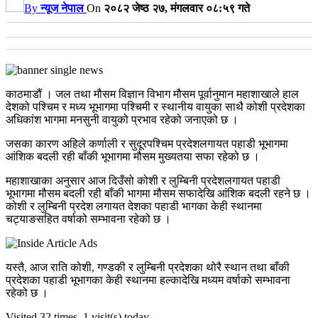
By
न्यूज नेपाल
On
२०८२ जेष्ठ २७, मंगलवार ०८:५९ गते
काठमाडौं । जल तथा मौसम विज्ञान विभाग मौसम पूर्वानुमान महाशाखाले हाल
देशको पश्चिम र मध्य भूभागमा पश्चिमी र स्थानीय वायुका साथै कोशी प्रदेशका
अधिकांश भागमा मनसुनी वायुको प्रभाव रहेको जनाएको छ ।
जसका कारण अहिले कर्णाली र सुदूरपश्चिम प्रदेशलगायत पहाडी भूभागमा
आंशिक बदली रही बाँकी भूभागमा मौसम मुख्यतया सफा रहेको छ ।
महाशाखाका अनुसार आज दिउँसो कोशी र लुम्बिनी प्रदेशलगायत पहाडी
भूभागमा मौसम बदली रही बाँकी भागमा मौसम सफादेखि आंशिक बदली रहने छ ।
कोशी र लुम्बिनी प्रदेश लगायत देशका पहाडी भागका केही स्थानमा
चट्याङसहित वर्षाको सम्भावना रहेको छ ।
यस्तै, आज राति कोशी, गण्डकी र लुम्बिनी प्रदेशका थोरै स्थान तथा बाँकी
प्रदेशका पहाडी भूभागका केही स्थानमा हल्कादेखि मध्यम वर्षाको सम्भावना
रहेको छ ।
Visited 32 times, 1 visit(s) today