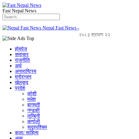
Fast Nepal News
Nepal Fast News -
२०८३ श्रावण २२
होमपेज
समाचार
राजनीति
अर्थ
अन्तराष्ट्रिय
मनोरन्जन
खेलकुद
प्रदेश
कोशी
मधेश
बागमती
गण्डकी
लुम्बिनी
कर्णाली
सुदूरपश्चिम
कला/ साहित्य
अन्य