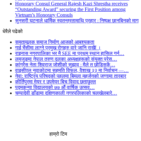
Honorary Consul General Rajesh Kazi Shrestha receives
“Outstanding Award” securing the First Position among
Vietnam’s Honorary Consuls
सुनसरी घटनाले धार्मिक स्वतन्त्रतामाथि प्रहार : निष्पक्ष छानबिनको माग
धेरैले पढेको
समतामूलक समाज निर्माण आजको आबश्यकता
गाई भैंसीमा लाग्ने प्रमुख रोगहरु वारे जानि राखैां ।
राइनास नगरपालिका भर मै SEE मा प्रथम स्थान हासिल गर्न…
लमजुङमा नेपाल तरुण दलका अध्यक्षहरूको संयुक्त प्रेस…
कांग्रेस नेता शिवराज जोशीको सुझाव : मैले त छोडिसकें…
वाइसीएल नुवाकोटमा सहमति विफल, वैशाख २२ मा निर्वाचन —…
नेवा: राष्ट्रिय परिषद्को पहलमा बिमला महर्जनको जग्गामा तारबार
कीर्तिपुरमा मेयर र उपमेयर बिच विवाद छताछुल्ल
पद्मकन्या विद्यालयको ७७ औं ‌‌वार्षिक ‌उत्सव…
चम्पादेवी डाँडामा दक्षिणकाली नगरपलिकाको चलखेलबारे…
हाम्रो टिम