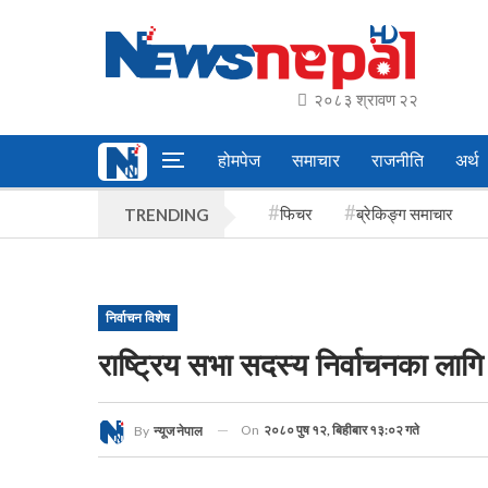
२०८३ श्रावण २२
होमपेज
समाचार
राजनीति
अर्थ
फिचर
ब्रेकिङ्ग समाचार
TRENDING
निर्वाचन विशेष
राष्ट्रिय सभा सदस्य निर्वाचनका लाग
On
२०८० पुष १२, बिहीबार १३:०२ गते
By
न्यूज नेपाल