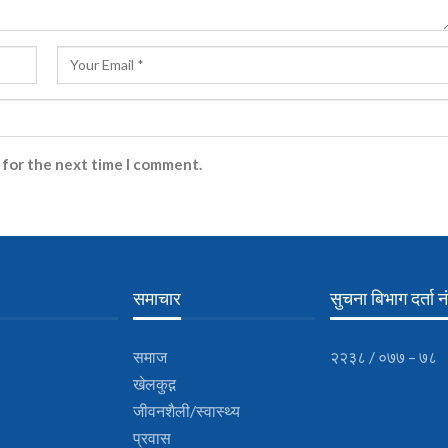
 for the next time I comment.
समाचार
सुचना बिभाग दर्ता नं
समाज
२२३८ / ०७७ – ७८
खेलकुद़़
जीवनशैली/स्वास्थ्य
प्रवास