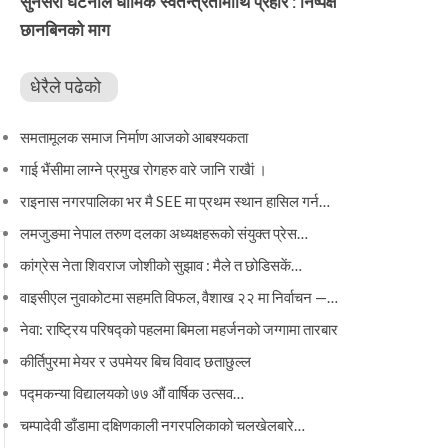
सुनसरी घटनाले धार्मिक स्वतन्त्रतामाथि प्रहार : निष्पक्ष
छानबिनको माग
धेरैले पढेको
समतामूलक समाज निर्माण आजको आबश्यकता
गाई भैंसीमा लाग्ने प्रमुख रोगहरु वारे जानि राखैां ।
राइनास नगरपालिका भर मै SEE मा प्रथम स्थान हासिल गर्न…
लमजुङमा नेपाल तरुण दलका अध्यक्षहरूको संयुक्त प्रेस…
कांग्रेस नेता शिवराज जोशीको सुझाव : मैले त छोडिसकें…
वाइसीएल नुवाकोटमा सहमति विफल, वैशाख २२ मा निर्वाचन —…
नेवा: राष्ट्रिय परिषद्को पहलमा बिमला महर्जनको जग्गामा तारबार
कीर्तिपुरमा मेयर र उपमेयर बिच विवाद छताछुल्ल
पद्मकन्या विद्यालयको ७७ औं ‌‌वार्षिक ‌उत्सव…
चम्पादेवी डाँडामा दक्षिणकाली नगरपलिकाको चलखेलबारे…