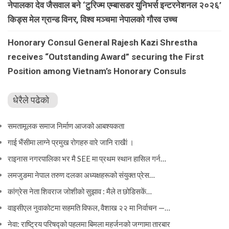
नेपालका देव जैसवाल बने ‘टुरिज्म एम्बासडर युनिभर्स इन्टरनेशनल २०२६’
किड्स मेल ग्रान्ड विनर, विश्व मञ्चमा नेपालको गौरव उच्च
Honorary Consul General Rajesh Kazi Shrestha
receives “Outstanding Award” securing the First
Position among Vietnam’s Honorary Consuls
धेरैले पढेको
समतामूलक समाज निर्माण आजको आबश्यकता
गाई भैंसीमा लाग्ने प्रमुख रोगहरु वारे जानि राखैां ।
राइनास नगरपालिका भर मै SEE मा प्रथम स्थान हासिल गर्न…
लमजुङमा नेपाल तरुण दलका अध्यक्षहरूको संयुक्त प्रेस…
कांग्रेस नेता शिवराज जोशीको सुझाव : मैले त छोडिसकें…
वाइसीएल नुवाकोटमा सहमति विफल, वैशाख २२ मा निर्वाचन —…
नेवा: राष्ट्रिय परिषद्को पहलमा बिमला महर्जनको जग्गामा तारबार