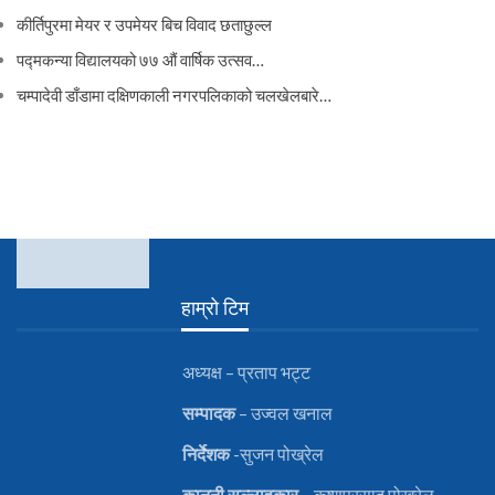
कीर्तिपुरमा मेयर र उपमेयर बिच विवाद छताछुल्ल
पद्मकन्या विद्यालयको ७७ औं ‌‌वार्षिक ‌उत्सव…
चम्पादेवी डाँडामा दक्षिणकाली नगरपलिकाको चलखेलबारे…
हाम्रो टिम
अध्यक्ष – प्रताप भट्ट
सम्पादक
– उज्वल खनाल
निर्देशक
-सुजन पोख्रेल
कानुनी
सल्लाहकार
– कृष्णप्रसाद पोख्रेल