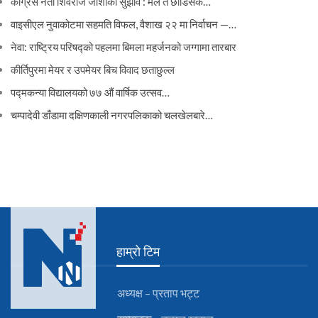
कांग्रेस नेता शिवराज जोशीको सुझाव : मैले त छोडिसकें…
वाइसीएल नुवाकोटमा सहमति विफल, वैशाख २२ मा निर्वाचन —…
नेवा: राष्ट्रिय परिषद्को पहलमा बिमला महर्जनको जग्गामा तारबार
कीर्तिपुरमा मेयर र उपमेयर बिच विवाद छताछुल्ल
पद्मकन्या विद्यालयको ७७ औं ‌‌वार्षिक ‌उत्सव…
चम्पादेवी डाँडामा दक्षिणकाली नगरपलिकाको चलखेलबारे…
हाम्रो टिम
अध्यक्ष – प्रताप भट्ट