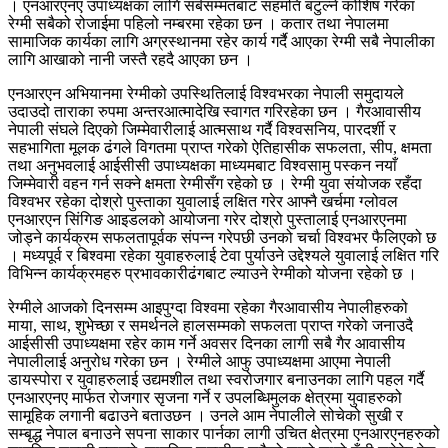
। एनआरएनए उपाध्यक्षका लागि सर्बसम्मतबाट सहमति बटुल्ने कोशिष गरेका
रेग्मी सबैको रोजाईमा पहिलो नम्बरमा रहेका छन । कतार तथा नेपालमा
सामाजिक कार्यका लागि अग्रस्थानमा रहेर कार्य गर्दै आएका रेग्मी सबै नेपालीका
लागि आखाको नानी जस्तै रहदै आएका छन ।
एनआरएन अभियानमा रेग्मीको उपस्थितिलाई विश्वभरका नेपाली समुदायले
उदाउदो ताराका रुपमा अन्तरआत्मादेखि स्वागत गरिरहेका छन । गैरआवासीय
नेपाली संघले दिएको जिम्मेवारीलाई आत्मसाथ गर्दै विश्वसनिय, पारदर्शी र
सहभागिता मूलक ढंगले विगतमा प्राप्त गरेको ऐतिहासीक सफलता, सीप, क्षमता
तथा अनुभवलाई आईसीसी उपाध्यक्षका माध्यमबाट विश्वसामु पस्कन नयाँ
जिम्मेवारी वहन गर्न सक्ने क्षमता रेग्मीसँग रहेको छ । रेग्मी युवा संयोजक रहँदा
विश्वभर रहेका दोश्रो पुस्ताका युवालाई लक्षित गरेर आफ्नै खर्चमा ग्लोवल
एनआरएन सिंगिङ आइडलको आयोजना गरेर दोश्रो पुस्तालाई एनआरएनमा
जोड्ने कार्यक्रम सफलतापूर्वक संपन्न गरेपछी उनको चर्चा विश्वभर फैलिएको छ
। मध्यपूर्व र बिश्वमा रहेका युवाहरुलाई टेवा पुर्याउने उद्देश्यले युवालाई लक्षित गरि
विभिन्न कार्यक्रमहरु प्रभावकारीढंगबाट ल्याउने रेग्मीको योजना रहेको छ ।
रेग्मीले आजको दिनसम्म आइपुग्दा विश्वमा रहेका गैरआवासीय नेपालीहरुको
माया, साथ, शुभेच्छा र समर्थनले हालसम्मको सफलता प्राप्त गरेको जनाउदै
आईसीसी उपाध्यक्षमा रहेर काम गर्ने अवसर दिनका लागी सबै गैर आवासीय
नेपालीलाई अनुरोध गरेका छन । रेग्मीले आफु उपाध्यक्षमा आएमा नेपाली
डायस्पोरा र युवाहरुलाई उद्यमशील तथा स्वरोजगार बनाउनका लागि पहल गर्दै
एनआरएनए मार्फत रोजगार सृजना गर्ने र उपलब्धिमुलक क्षेत्रमा युवाहरुको
सामूहिक लगानी बढाउने बताउछन । उनले आम नेपालीले सोचेको सुखी र
सम्बृद्ध नेपाल बनाउने सपना साकार पार्नका लागी उचित क्षेत्रमा एनआरएनहरुको