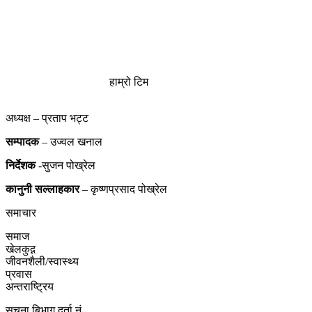
हाम्रो टिम
अध्यक्ष – प्रताप भट्ट
सम्पादक
– उज्वल खनाल
निर्देशक
-सुजन पोख्रेल
कानुनी
सल्लाहकार
– कृष्णप्रसाद पोख्रेल
समाचार
समाज
खेलकुद़़
जीवनशैली/स्वास्थ्य
प्रवास
अन्तराष्ट्रिय
सुचना बिभाग दर्ता नं.