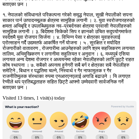
बताएका छन ।
१. नेपालको संविधानले परिकल्पना गरेको समृद्ध नेपाल, सुखी नेपालीको सपना
साकार पार्न उत्पादनमूलक क्षेत्रमा सामुहिक लगानी । २. युवा स्वरोजगारहरुको
क्षमता अभिबृद्दि र उपलब्धिमुलक नव–प्रबर्दनका क्षेत्रमा प्रवासी नेपालीहरुको
सामुहिक लगानी । ३. बिदेशमा सिकेको सिप र ज्ञानको उचित सदुपयोगमार्फत
स्वदेशमै युवा रोजगार सिर्जना । ४. विभिन्न पेसा र क्षेत्रका युवाहरुलाई
प्रोत्साहन गर्दै उद्यमतर्फ आकर्षित गर्ने योजना । ५ . सुरक्षित र मर्यादित
रोजगारीको वातावरण , रोजगारीमा आउनेहरुको लागि श्रम सहजिकरण लगायत
तालिम, अभिमुखिकरण र लगानीमा सहुलियत र अनुदान । ६. मध्यपुर्ब एसिया
लगायत अन्य देशमा रोजगार र अध्ययनमा रहेका नेपालीहरुको लागि छुट्टै राहत
कोष स्थापना । ७. सबैको अपनत्व हुनेगरी सबै बर्ग र क्षेत्रका सबै नेपालीहरु
समेटिने , बिधान र पद्धतिमा चल्ने, निस्वार्थ र गैर नाफामुलक र गैर
राजनीतिमुलक संंस्थाका रुपमा एनआरएनएलाई अगाडि बढाउने । यि लगाएत
रेग्मीले थप प्रतिबद्धताहरु सहित छिट्टै आफ्नो उम्मेदवारी सार्वजनिक गर्ने
बताएका छन ।
Visited 13 times, 1 visit(s) today