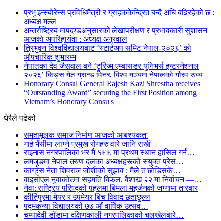
प्रभु इन्स्योरेन्स प्रविधिमैत्री र ग्राहककेन्द्रित बन्दै अघि बढिरहेको छ :
अध्यक्ष मल्ल
अन्तर्राष्ट्रिय मापदण्डअनुसारको लेखापरीक्षण र प्रभावकारी सुशासन
आजको अपरिहार्यता : अध्यक्ष अग्रवाल
त्रिभुवन विश्वविद्यालयबाट ‘स्टार्टअप समिट नेपाल-२०२६’ को
औपचारिक शुभारम्भ
नेपालका देव जैसवाल बने ‘टुरिज्म एम्बासडर युनिभर्स इन्टरनेशनल
२०२६’ किड्स मेल ग्रान्ड विनर, विश्व मञ्चमा नेपालको गौरव उच्च
Honorary Consul General Rajesh Kazi Shrestha receives
“Outstanding Award” securing the First Position among
Vietnam’s Honorary Consuls
धेरैले पढेको
समतामूलक समाज निर्माण आजको आबश्यकता
गाई भैंसीमा लाग्ने प्रमुख रोगहरु वारे जानि राखैां ।
राइनास नगरपालिका भर मै SEE मा प्रथम स्थान हासिल गर्न…
लमजुङमा नेपाल तरुण दलका अध्यक्षहरूको संयुक्त प्रेस…
कांग्रेस नेता शिवराज जोशीको सुझाव : मैले त छोडिसकें…
वाइसीएल नुवाकोटमा सहमति विफल, वैशाख २२ मा निर्वाचन —…
नेवा: राष्ट्रिय परिषद्को पहलमा बिमला महर्जनको जग्गामा तारबार
कीर्तिपुरमा मेयर र उपमेयर बिच विवाद छताछुल्ल
पद्मकन्या विद्यालयको ७७ औं ‌‌वार्षिक ‌उत्सव…
चम्पादेवी डाँडामा दक्षिणकाली नगरपलिकाको चलखेलबारे…