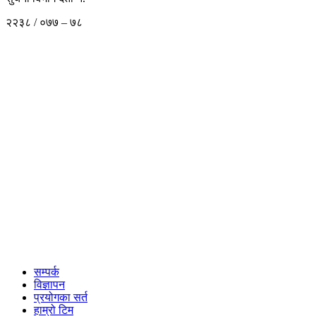
२२३८ / ०७७ – ७८
सम्पर्क
विज्ञापन
प्रयोगका सर्त
हाम्रो टिम