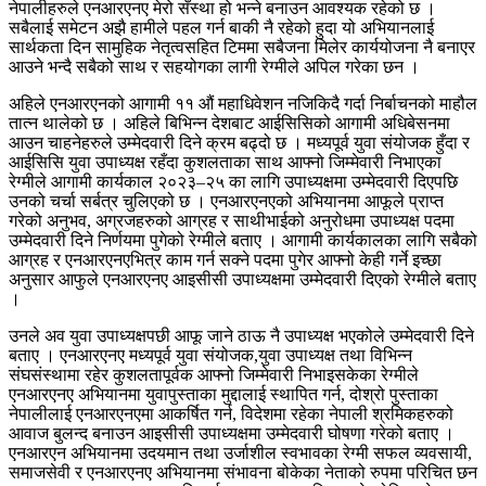
नेपालीहरुले एनआरएनए मेरो सँस्था हो भन्ने बनाउन आवश्यक रहेको छ ।
सबैलाई समेटन अझै हामीले पहल गर्न बाकी नै रहेको हुदा यो अभियानलाई
सार्थकता दिन सामुहिक नेतृत्वसहित टिममा सबैजना मिलेर कार्ययोजना नै बनाएर
आउने भन्दै सबैको साथ र सहयोगका लागी रेग्मीले अपिल गरेका छन ।
अहिले एनआरएनको आगामी ११ औं महाधिवेशन नजिकिदै गर्दा निर्बाचनको माहौल
तात्न थालेको छ । अहिले बिभिन्न देशबाट आईसिसिको आगामी अधिबेसनमा
आउन चाहनेहरुले उम्मेदवारी दिने क्रम बढ्दो छ । मध्यपूर्व युवा संयोजक हुँदा र
आईसिसि युवा उपाध्यक्ष रहँदा कुशलताका साथ आफ्नो जिम्मेवारी निभाएका
रेग्मीले आगामी कार्यकाल २०२३–२५ का लागि उपाध्यक्षमा उम्मेदवारी दिएपछि
उनको चर्चा सर्बत्र चुलिएको छ । एनआरएनएको अभियानमा आफूले प्राप्त
गरेको अनुभव, अग्रजहरुको आग्रह र साथीभाईको अनुरोधमा उपाध्यक्ष पदमा
उम्मेदवारी दिने निर्णयमा पुगेको रेग्मीले बताए । आगामी कार्यकालका लागि सबैको
आग्रह र एनआरएनएभित्र काम गर्न सक्ने पदमा पुगेर आफ्नो केही गर्ने इच्छा
अनुसार आफुले एनआरएनए आइसीसी उपाध्यक्षमा उम्मेदवारी दिएको रेग्मीले बताए
।
उनले अव युवा उपाध्यक्षपछी आफू जाने ठाऊ नै उपाध्यक्ष भएकोले उम्मेदवारी दिने
बताए । एनआरएनए मध्यपूर्व युवा संयोजक,युवा उपाध्यक्ष तथा विभिन्न
संघसंस्थामा रहेर कुशलतापूर्वक आफ्नो जिम्मेवारी निभाइसकेका रेग्मीले
एनआरएनए अभियानमा युवापुस्ताका मुद्दालाई स्थापित गर्न, दोश्रो पुस्ताका
नेपालीलाई एनआरएनएमा आकर्षित गर्न, विदेशमा रहेका नेपाली श्रमिकहरुको
आवाज बुलन्द बनाउन आइसीसी उपाध्यक्षमा उम्मेदवारी घोषणा गरेको बताए ।
एनआरएन अभियानमा उदयमान तथा उर्जाशील स्वभावका रेग्मी सफल व्यवसायी,
समाजसेवी र एनआरएनए अभियानमा संभावना बोकेका नेताको रुपमा परिचित छन