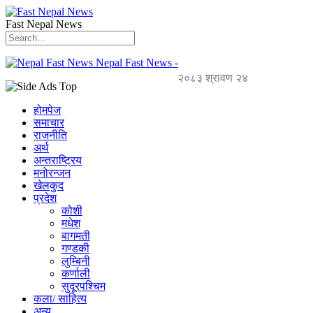
Fast Nepal News
Nepal Fast News -
२०८३ श्रावण २४
होमपेज
समाचार
राजनीति
अर्थ
अन्तराष्ट्रिय
मनोरन्जन
खेलकुद
प्रदेश
कोशी
मधेश
बागमती
गण्डकी
लुम्बिनी
कर्णाली
सुदूरपश्चिम
कला/ साहित्य
अन्य