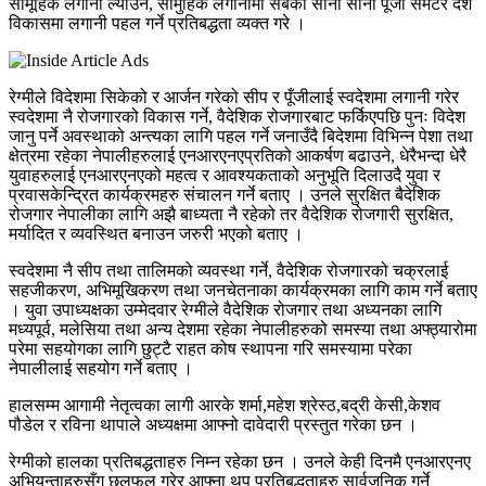
सामूहिक लगानी ल्याउने, सामुहिक लगानीमा सबैको सानो सानो पूँजी समेटेर देश
विकासमा लगानी पहल गर्ने प्रतिबद्धता व्यक्त गरे ।
रेग्मीले विदेशमा सिकेको र आर्जन गरेको सीप र पूँजीलाई स्वदेशमा लगानी गरेर
स्वदेशमा नै रोजगारको विकास गर्ने, वैदेशिक रोजगारबाट फर्किएपछि पुनः विदेश
जानु पर्ने अवस्थाको अन्त्यका लागि पहल गर्ने जनाउँदै बिदेशमा विभिन्न पेशा तथा
क्षेत्रमा रहेका नेपालीहरुलाई एनआरएनएप्रतिको आकर्षण बढाउने, धेरैभन्दा धेरै
युवाहरुलाई एनआरएनएको महत्व र आवश्यकताको अनुभूति दिलाउदै युवा र
प्रवासकेन्द्रित कार्यक्रमहरु संचालन गर्ने बताए । उनले सुरक्षित बैदेशिक
रोजगार नेपालीका लागि अझै बाध्यता नै रहेको तर वैदेशिक रोजगारी सुरक्षित,
मर्यादित र व्यवस्थित बनाउन जरुरी भएको बताए ।
स्वदेशमा नै सीप तथा तालिमको व्यवस्था गर्ने, वैदेशिक रोजगारको चक्रलाई
सहजीकरण, अभिमूखिकरण तथा जनचेतनाका कार्यक्रमका लागि काम गर्ने बताए
। युवा उपाध्यक्षका उम्मेदवार रेग्मीले वैदेशिक रोजगार तथा अध्यनका लागि
मध्यपूर्व, मलेसिया तथा अन्य देशमा रहेका नेपालीहरुको समस्या तथा अफ्ठ्यारोमा
परेमा सहयोगका लागि छुट्टै राहत कोष स्थापना गरि समस्यामा परेका
नेपालीलाई सहयोग गर्ने बताए ।
हालसम्म आगामी नेतृत्वका लागी आरके शर्मा,महेश श्रेस्ठ,बद्री केसी,केशव
पौडेल र रविना थापाले अध्यक्षमा आफ्नो दावेदारी प्रस्तुत गरेका छन ।
रेग्मीको हालका प्रतिबद्धताहरु निम्न रहेका छन । उनले केही दिनमै एनआरएनए
अभियन्ताहरुसँग छलफल गरेर आफ्ना थप प्रतिबद्धताहरु सार्वजनिक गर्ने