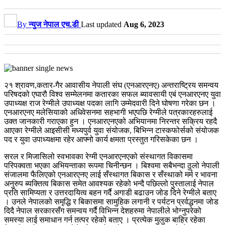
By
न्युज नेपाल एच.डी
Last updated
Aug 6, 2023
२१ श्रावण,कतार-गैर आवासीय नेपाली संघ (एनआरएनए) अन्तराष्ट्रिय समन्वय
परिषदको एघारौ विश्व सम्मेलनमा कतारका सफल ब्यावसायी एबं एनआरएनए युवा
उपाध्यक्ष राज रेग्मीले उपाध्यक्ष पदका लागि उम्मेदवारी दिने घोषणा गरेका छन ।
एनआरएनए मलेसियाको अधिवेसनमा सहभागी भएपछि रेग्मीले पत्रकारहरुलाई
उक्त जानकारी गराएका हुन । एनआरएनएको अभियानमा निरन्तर सक्रिय रहदै
आएका रेग्मीले आइसीसी मध्यपुर्व युवा संयोजक, बिभिन्न टास्कफोर्सको संयोजक
पद र युवा उपाध्यक्षमा रहेर आफ्नो कार्य क्षमता प्रस्तुत गरिसकेका छन ।
सरल र मिजासिलो स्वभावका रेग्मी एनआरएनएको संस्थागत विकासमा
परिपक्वता भएका अभियन्ताका रूपमा चिनीन्छन । बिश्वमा सबैभन्दा ठुलो नेपाली
संजालमा फैलिएको एनआरएनए लाई सँस्थागत बिकास र सँस्थाको मर्म र भावना
अनुरुप ब्यक्तित्व बिकास समेत आवश्यक रहेको भन्दै पछिल्लो पुस्तालाई नेपाल
प्रति सामिप्यता र उत्तरदायित्व बहन गर्दै अगाडी बढाउन जोड दिने रेग्मीले बताए
। उनले नेपालको समृद्धि र बिकासमा सामुहिक लगानी र पर्यटन प्रर्वद्धनमा जोड
दिदै नेपाल सरकारसँग समन्वय गर्दै विभिन्न देशहरुमा नेपालीले भोग्नुपरेको
समस्या लाई समाधान गर्न तत्पर रहेको बताए । प्रत्येक मुलुक बाहिर रहेका