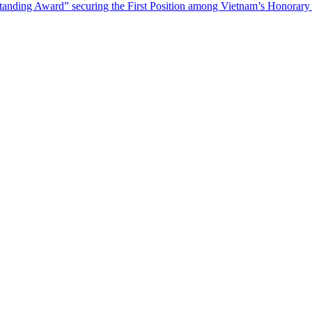
tanding Award” securing the First Position among Vietnam’s Honorary