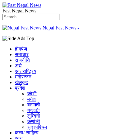
Fast Nepal News
Nepal Fast News -
होमपेज
समाचार
राजनीति
अर्थ
अन्तराष्ट्रिय
मनोरन्जन
खेलकुद
प्रदेश
कोशी
मधेश
बागमती
गण्डकी
लुम्बिनी
कर्णाली
सुदूरपश्चिम
कला/ साहित्य
अन्य