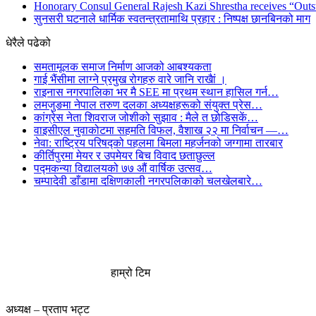
Honorary Consul General Rajesh Kazi Shrestha receives “Outs
सुनसरी घटनाले धार्मिक स्वतन्त्रतामाथि प्रहार : निष्पक्ष छानबिनको माग
धेरैले पढेको
समतामूलक समाज निर्माण आजको आबश्यकता
गाई भैंसीमा लाग्ने प्रमुख रोगहरु वारे जानि राखैां ।
राइनास नगरपालिका भर मै SEE मा प्रथम स्थान हासिल गर्न…
लमजुङमा नेपाल तरुण दलका अध्यक्षहरूको संयुक्त प्रेस…
कांग्रेस नेता शिवराज जोशीको सुझाव : मैले त छोडिसकें…
वाइसीएल नुवाकोटमा सहमति विफल, वैशाख २२ मा निर्वाचन —…
नेवा: राष्ट्रिय परिषद्को पहलमा बिमला महर्जनको जग्गामा तारबार
कीर्तिपुरमा मेयर र उपमेयर बिच विवाद छताछुल्ल
पद्मकन्या विद्यालयको ७७ औं ‌‌वार्षिक ‌उत्सव…
चम्पादेवी डाँडामा दक्षिणकाली नगरपलिकाको चलखेलबारे…
हाम्रो टिम
अध्यक्ष – प्रताप भट्ट