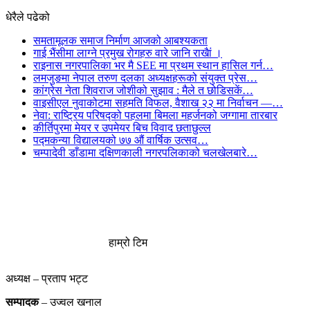
धेरैले पढेको
समतामूलक समाज निर्माण आजको आबश्यकता
गाई भैंसीमा लाग्ने प्रमुख रोगहरु वारे जानि राखैां ।
राइनास नगरपालिका भर मै SEE मा प्रथम स्थान हासिल गर्न…
लमजुङमा नेपाल तरुण दलका अध्यक्षहरूको संयुक्त प्रेस…
कांग्रेस नेता शिवराज जोशीको सुझाव : मैले त छोडिसकें…
वाइसीएल नुवाकोटमा सहमति विफल, वैशाख २२ मा निर्वाचन —…
नेवा: राष्ट्रिय परिषद्को पहलमा बिमला महर्जनको जग्गामा तारबार
कीर्तिपुरमा मेयर र उपमेयर बिच विवाद छताछुल्ल
पद्मकन्या विद्यालयको ७७ औं ‌‌वार्षिक ‌उत्सव…
चम्पादेवी डाँडामा दक्षिणकाली नगरपलिकाको चलखेलबारे…
हाम्रो टिम
अध्यक्ष – प्रताप भट्ट
सम्पादक
– उज्वल खनाल