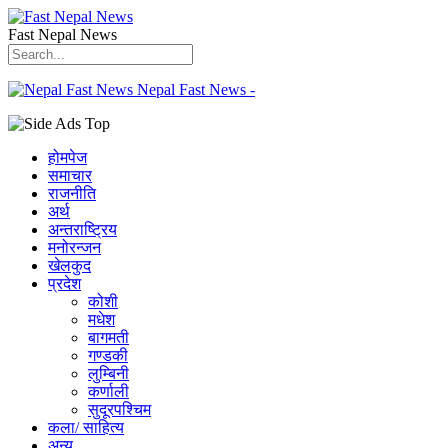
Fast Nepal News
Nepal Fast News -
होमपेज
समाचार
राजनीति
अर्थ
अन्तराष्ट्रिय
मनोरन्जन
खेलकुद
प्रदेश
कोशी
मधेश
बागमती
गण्डकी
लुम्बिनी
कर्णाली
सुदूरपश्चिम
कला/ साहित्य
अन्य