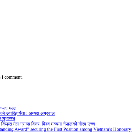
e I comment.
ध्यक्ष मल्ल
को अपरिहार्यता : अध्यक्ष अग्रवाल
 शुभारम्भ
किड्स मेल ग्रान्ड विनर, विश्व मञ्चमा नेपालको गौरव उच्च
tanding Award” securing the First Position among Vietnam’s Honorary