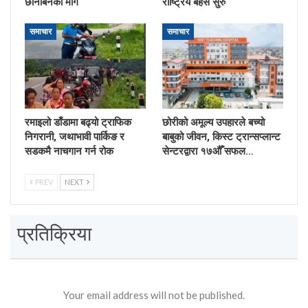
छानबिनको माग
राष्ट्रिय बहस सुरु
समाचार
समाचार
रमाइलो डाँडामा बढ्यो ट्राफिक
छोरीको अमूल्य उपहारले बच्यो
निगरानी, जथाभावी पार्किङ र
बाबुको जीवन, किस्ट ट्रान्सप्लान्ट
सडकमै नाचगान गर्न रोक
सेन्टरद्वारा १७औँ सफल…
PREV
NEXT
प्रतिक्रिया
Your email address will not be published.