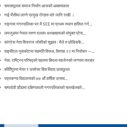
समतामूलक समाज निर्माण आजको आबश्यकता
गाई भैंसीमा लाग्ने प्रमुख रोगहरु वारे जानि राखैां ।
राइनास नगरपालिका भर मै SEE मा प्रथम स्थान हासिल गर्न…
लमजुङमा नेपाल तरुण दलका अध्यक्षहरूको संयुक्त प्रेस…
कांग्रेस नेता शिवराज जोशीको सुझाव : मैले त छोडिसकें…
वाइसीएल नुवाकोटमा सहमति विफल, वैशाख २२ मा निर्वाचन —…
नेवा: राष्ट्रिय परिषद्को पहलमा बिमला महर्जनको जग्गामा तारबार
कीर्तिपुरमा मेयर र उपमेयर बिच विवाद छताछुल्ल
पद्मकन्या विद्यालयको ७७ औं ‌‌वार्षिक ‌उत्सव…
चम्पादेवी डाँडामा दक्षिणकाली नगरपलिकाको चलखेलबारे…