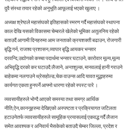
दुवै संस्था तयार रहेको अनुभूति आफूलाई भएको खुलाए ।
अध्यक्ष श्रेष्ठले महासंघको इतिहासको स्मरण गर्दै महासंघको स्थापना
काल देखि यसको विकासमा चेम्बरले खेलेको भूमिका अतुलनिय रहेको
बताउदैं आगामी दिनहरुमा आम जनताको क्रयशक्ती बढाउन, रोजगारी
बृद्धि गर्न, राजश्व प्रशासन,व्यापार बृद्धि आयकर भन्सार
दरवन्दि,उद्योगको कच्चा पदार्थमा भन्सार घटाउने, कारोवार मूल्य,मूल्य
अभिवृद्धि दरको कर घटाउदै लैजाने, अन्तशुल्क, मानवलाई हानी गराउने
बाहेकमा नलगाउने थ्रेसहोल्ड,चेक वाउन्स आदि यावत मुद्धाहरुमा
कार्यगत एकता हुनपर्ने आफ्नो धारणा रहेको स्पस्ट पारे ।
व्यवसायीहरुले भोग्दै आएको समस्या तथा समग्र आर्थिक
नीति,ऐन,काननूहरुमा देखिएको अस्पष्टता र प्रक्रियागत जटिलता
हटाउनेतर्फ व्यावसायीहरुले सामूहिक प्रयासलाई एकवद्ध गर्दै लैजान
समेत आवश्यक र अनिवार्य भैसकेको बताउदै चेम्बर जिल्ला, प्रदेश र