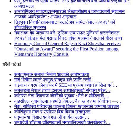
प्रभु इन्स्योरेन्स प्रविधिमैत्री र ग्राहककेन्द्रित बन्दै अघि बढिरहेको छ :
अध्यक्ष मल्ल
अन्तर्राष्ट्रिय मापदण्डअनुसारको लेखापरीक्षण र प्रभावकारी सुशासन
आजको अपरिहार्यता : अध्यक्ष अग्रवाल
त्रिभुवन विश्वविद्यालयबाट ‘स्टार्टअप समिट नेपाल-२०२६’ को
औपचारिक शुभारम्भ
नेपालका देव जैसवाल बने ‘टुरिज्म एम्बासडर युनिभर्स इन्टरनेशनल
२०२६’ किड्स मेल ग्रान्ड विनर, विश्व मञ्चमा नेपालको गौरव उच्च
Honorary Consul General Rajesh Kazi Shrestha receives
“Outstanding Award” securing the First Position among
Vietnam’s Honorary Consuls
धेरैले पढेको
समतामूलक समाज निर्माण आजको आबश्यकता
गाई भैंसीमा लाग्ने प्रमुख रोगहरु वारे जानि राखैां ।
राइनास नगरपालिका भर मै SEE मा प्रथम स्थान हासिल गर्न…
लमजुङमा नेपाल तरुण दलका अध्यक्षहरूको संयुक्त प्रेस…
कांग्रेस नेता शिवराज जोशीको सुझाव : मैले त छोडिसकें…
वाइसीएल नुवाकोटमा सहमति विफल, वैशाख २२ मा निर्वाचन —…
नेवा: राष्ट्रिय परिषद्को पहलमा बिमला महर्जनको जग्गामा तारबार
कीर्तिपुरमा मेयर र उपमेयर बिच विवाद छताछुल्ल
पद्मकन्या विद्यालयको ७७ औं ‌‌वार्षिक ‌उत्सव…
चम्पादेवी डाँडामा दक्षिणकाली नगरपलिकाको चलखेलबारे…