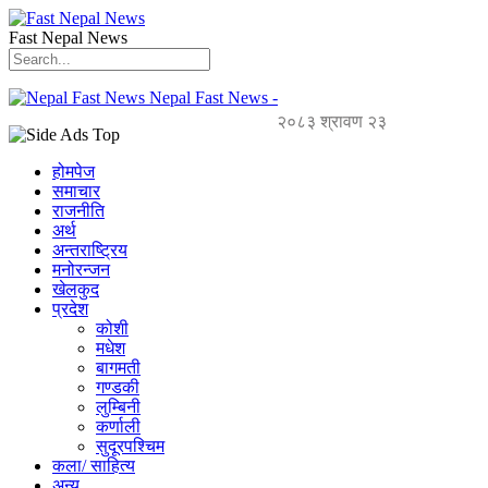
Fast Nepal News
Nepal Fast News -
२०८३ श्रावण २३
होमपेज
समाचार
राजनीति
अर्थ
अन्तराष्ट्रिय
मनोरन्जन
खेलकुद
प्रदेश
कोशी
मधेश
बागमती
गण्डकी
लुम्बिनी
कर्णाली
सुदूरपश्चिम
कला/ साहित्य
अन्य