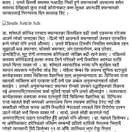
बताए । उनले बिरामी समयमा नआउँदा निको हुने क्यान्सरको उपचारमा समेत
समस्या देखिएको कुरा राख्दै कोरोनाबाट बच्न सुरक्षा अपनाउँदै क्यान्सरको
उपचारलाई निरन्तरता दिन सल्लाह दिए ।
डा. श्रेष्ठले कोभिड पस्चात क्यान्सरका बिरामीहरु बढी जसो एडभान्स स्टेजमा
आउने गरेको जनाएका थिए ।ढिलो गरि आउनाले क्यान्सरको उपचार प्रभावित
बन्ने गरेको पनि उनले औंल्याए । उनले मेडिकल टिमसँग नियमित सम्पर्कमा रहन
सुझाउदै ब्ल्ड क्यान्सर, फोक्सो क्यान्सर, अंग प्रत्यारोपण, ब्ल्ड प्रेसर,
डायबिटिज, मुटु रोगी लगायतमा कोभिडको जोखिम बढी रहने बताए । पछिल्लो
समयमा कोभिडलाई हल्का रुपमा लिने गरिएको भन्दै विकसित अवस्था प्रति
उनले चिन्ता व्यक्त गरे । डा. श्रेष्ठले व्यवसायिक रुपमा पनि सुरक्षित रहदै
व्यापार व्यवसाय गर्नुपर्नेमा जोड दिए । महिला चेम्बर कि सदस्य सुनिता बटाजुले
कार्यक्रमका वक्ता चिकित्सा वैज्ञानिक एवम् अनुसन्धानदाता डा. दिग्विजय राजा
महतको व्यक्तित्व बारे प्रकाश पार्दै उनी एक अब्बल अनुसन्धानकर्ता रहेको
बताईन । उनको अनुसन्धानबाट क्यान्सर रोगको उपचार पद्धतीहरुको विकास
भई अन्तरराष्ट्रियस्तरमा चर्चा चुलिदै गएको पनि उनले औल्याईन । ततपस्चात
कार्यक्रमका वक्ताका रुपमा प्रस्तुती दिदै चिकित्सा वैज्ञानिक डा. दिग्विजय
राजा महतले केही समयको अन्तरालमा भिन्न ल्याबमा कोभिड टेस्ट गर्दा एकै
ब्यक्तीको नतिजा फरक आउँने स्थितीले नेपालको ल्याबले दिने रिपोर्टमा प्रश्न
उठने गरेको भन्दै चिन्ता व्यक्त गरे । साथै, उनले सोही कारणले गर्दा
अन्तरराष्ट्रिय उडान प्रभावित हुँदै आएको पनि औल्याए ।डा. महतले डिसेम्बर ८
मा अमेरिकाबाट कोभिडको परिक्षण सम्बन्धी छरितो प्रविधी नेपालमा भित्रदै
गरेको जानकारी दिदै डिसेम्बर १९ मा आँफै उपस्थित भएर टेकु स्थित