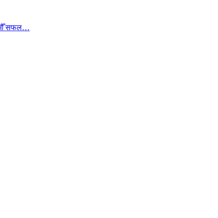
ा १७औँ सफल…