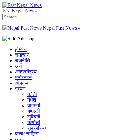
Fast Nepal News
Nepal Fast News -
होमपेज
समाचार
राजनीति
अर्थ
अन्तराष्ट्रिय
मनोरन्जन
खेलकुद
प्रदेश
कोशी
मधेश
बागमती
गण्डकी
लुम्बिनी
कर्णाली
सुदूरपश्चिम
कला/ साहित्य
अन्य