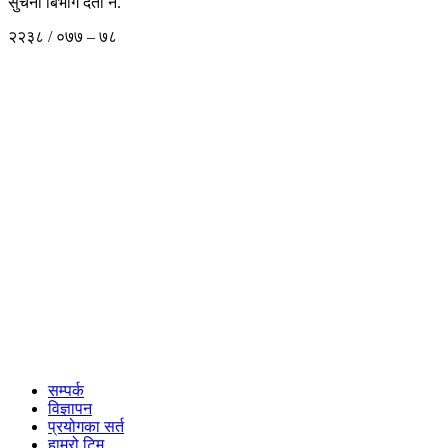
सुचना बिभाग दर्ता नं.
२२३८ / ०७७ – ७८
सम्पर्क
विज्ञापन
प्रयोगका सर्त
हाम्रो टिम