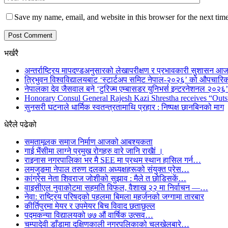
Save my name, email, and website in this browser for the next tim
भर्खरै
अन्तर्राष्ट्रिय मापदण्डअनुसारको लेखापरीक्षण र प्रभावकारी सुशासन आज
त्रिभुवन विश्वविद्यालयबाट ‘स्टार्टअप समिट नेपाल-२०२६’ को औपचारिक
नेपालका देव जैसवाल बने ‘टुरिज्म एम्बासडर युनिभर्स इन्टरनेशनल २०२६’ 
Honorary Consul General Rajesh Kazi Shrestha receives “Outs
सुनसरी घटनाले धार्मिक स्वतन्त्रतामाथि प्रहार : निष्पक्ष छानबिनको माग
धेरैले पढेको
समतामूलक समाज निर्माण आजको आबश्यकता
गाई भैंसीमा लाग्ने प्रमुख रोगहरु वारे जानि राखैां ।
राइनास नगरपालिका भर मै SEE मा प्रथम स्थान हासिल गर्न…
लमजुङमा नेपाल तरुण दलका अध्यक्षहरूको संयुक्त प्रेस…
कांग्रेस नेता शिवराज जोशीको सुझाव : मैले त छोडिसकें…
वाइसीएल नुवाकोटमा सहमति विफल, वैशाख २२ मा निर्वाचन —…
नेवा: राष्ट्रिय परिषद्को पहलमा बिमला महर्जनको जग्गामा तारबार
कीर्तिपुरमा मेयर र उपमेयर बिच विवाद छताछुल्ल
पद्मकन्या विद्यालयको ७७ औं ‌‌वार्षिक ‌उत्सव…
चम्पादेवी डाँडामा दक्षिणकाली नगरपलिकाको चलखेलबारे…