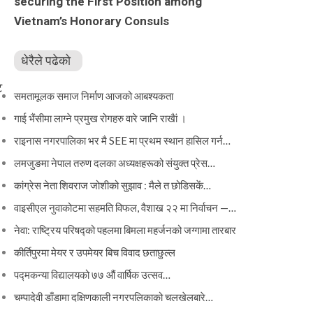
securing the First Position among
Vietnam’s Honorary Consuls
धेरैले पढेको
ट
समतामूलक समाज निर्माण आजको आबश्यकता
गाई भैंसीमा लाग्ने प्रमुख रोगहरु वारे जानि राखैां ।
राइनास नगरपालिका भर मै SEE मा प्रथम स्थान हासिल गर्न…
लमजुङमा नेपाल तरुण दलका अध्यक्षहरूको संयुक्त प्रेस…
कांग्रेस नेता शिवराज जोशीको सुझाव : मैले त छोडिसकें…
वाइसीएल नुवाकोटमा सहमति विफल, वैशाख २२ मा निर्वाचन —…
नेवा: राष्ट्रिय परिषद्को पहलमा बिमला महर्जनको जग्गामा तारबार
कीर्तिपुरमा मेयर र उपमेयर बिच विवाद छताछुल्ल
पद्मकन्या विद्यालयको ७७ औं ‌‌वार्षिक ‌उत्सव…
चम्पादेवी डाँडामा दक्षिणकाली नगरपलिकाको चलखेलबारे…