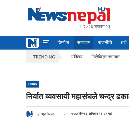
२०८३ श्रावण २३
होमपेज
समाचार
राजनीति
अर्थ
फिचर
ब्रेकिङ्ग समाचार
TRENDING
समाचार
निर्यात व्यवसायी महासंघले चन्द्र ढ
On
२०७७ मंसिर ६, शनिबार १६:०१ गते
By
न्यूज नेपाल