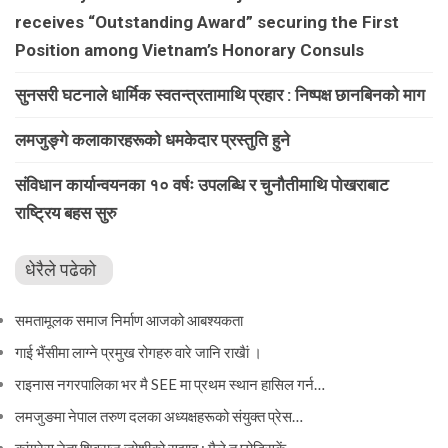
receives “Outstanding Award” securing the First
Position among Vietnam’s Honorary Consuls
सुनसरी घटनाले धार्मिक स्वतन्त्रतामाथि प्रहार : निष्पक्ष छानबिनको माग
लमजुङ्गे कलाकारहरूकाे धमकेदार प्रस्तुति हुने
संविधान कार्यान्वयनका १० वर्षः उपलब्धि र चुनौतीमाथि पोखराबाट
राष्ट्रिय बहस सुरु
धेरैले पढेको
समतामूलक समाज निर्माण आजको आबश्यकता
गाई भैंसीमा लाग्ने प्रमुख रोगहरु वारे जानि राखैां ।
राइनास नगरपालिका भर मै SEE मा प्रथम स्थान हासिल गर्न…
लमजुङमा नेपाल तरुण दलका अध्यक्षहरूको संयुक्त प्रेस…
कांग्रेस नेता शिवराज जोशीको सुझाव : मैले त छोडिसकें…