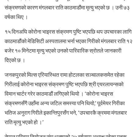
संक्रमणको कारण मंगलबार राति काठमाडौंमा मृत्यु भएको छ । उनी ७३
वर्षका थिए ।
१५ दिनअघि कोरोना भाइरस संक्रमण पुष्टि भएपछि थप उपचारका लागि
काठमाडौंको मेडिसिटी अस्पतालमा भर्ना भएका गिरीको मंगलबार राति १२
बजेर १० मिनेटमा मृत्यु भएको उनको पारिवारिक स्रोतले जानकारी
दिएको छ ।
जनकपुरको मिल्स एरियास्थित रामा होटलका सञ्चालकसमेत रहेका
गिरीलाई कोरोना भाइरस संक्रमण पुष्टि भएपछि श्री एयरलायन्सको
विमान चार्टर गरेर काठमाडौं लगिएको थियो । ‘कोरोना भाइरस
संक्रमणसँगै उहाँमा अन्य जटिल समस्या पनि थियो,’ पूर्वमेयर गिरीका
भतिज अनुराग गिरीले इकान्तिपुरसँग भने, ‘उपचारकै क्रममा मंगलबार
राति मृत्यु भएको हो ।’
नेपाल परिवार नियोजन संघ धनुषाको २५ वर्षसम्म अध्यक्ष रहेका मृतक