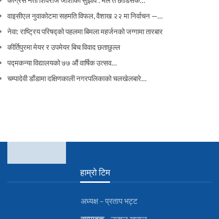
वाइसीएल नुवाकोटमा सहमति विफल, वैशाख २२ मा निर्वाचन —…
नेवा: राष्ट्रिय परिषद्को पहलमा बिमला महर्जनको जग्गामा तारबार
कीर्तिपुरमा मेयर र उपमेयर बिच विवाद छताछुल्ल
पद्मकन्या विद्यालयको ७७ औं ‌‌वार्षिक ‌उत्सव…
चम्पादेवी डाँडामा दक्षिणकाली नगरपलिकाको चलखेलबारे…
हाम्रो टिम
अध्यक्ष – प्रताप भट्ट
सम्पादक
– उज्वल खनाल