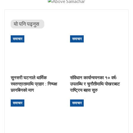
यो पनि पढ्नुस
समाचार
समाचार
सुनसरी घटनाले धार्मिक
संविधान कार्यान्वयनका १० वर्षः
स्वतन्त्रतामाथि प्रहार : निष्पक्ष
उपलब्धि र चुनौतीमाथि पोखराबाट
छानबिनको माग
राष्ट्रिय बहस सुरु
समाचार
समाचार