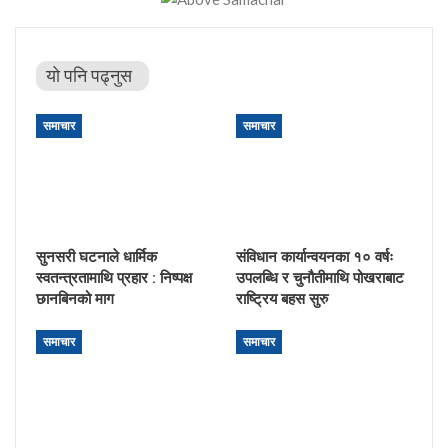
यो पनि पढ्नुस
समाचार
समाचार
सुनसरी घटनाले धार्मिक
संविधान कार्यान्वयनका १० वर्षः
स्वतन्त्रतामाथि प्रहार : निष्पक्ष
उपलब्धि र चुनौतीमाथि पोखराबाट
छानबिनको माग
राष्ट्रिय बहस सुरु
समाचार
समाचार