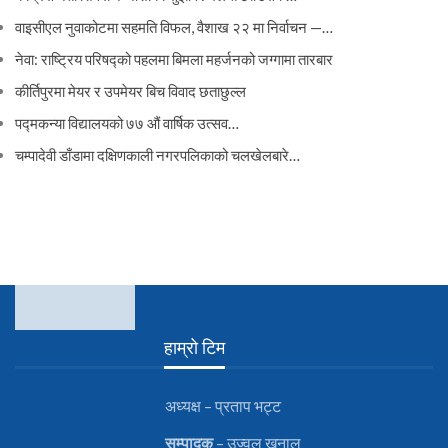
वाइसीएल नुवाकोटमा सहमति विफल, वैशाख २२ मा निर्वाचन —…
नेवा: राष्ट्रिय परिषद्को पहलमा बिमला महर्जनको जग्गामा तारबार
कीर्तिपुरमा मेयर र उपमेयर बिच विवाद छताछुल्ल
पद्मकन्या विद्यालयको ७७ औं ‌‌वार्षिक ‌उत्सव…
चम्पादेवी डाँडामा दक्षिणकाली नगरपलिकाको चलखेलबारे…
हाम्रो टिम
अध्यक्ष – प्रताप भट्ट
सम्पादक
– उज्वल खनाल