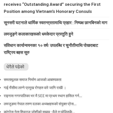
receives “Outstanding Award” securing the First
Position among Vietnam’s Honorary Consuls
सुनसरी घटनाले धार्मिक स्वतन्त्रतामाथि प्रहार : निष्पक्ष छानबिनको माग
लमजुङ्गे कलाकारहरूकाे धमकेदार प्रस्तुति हुने
संविधान कार्यान्वयनका १० वर्षः उपलब्धि र चुनौतीमाथि पोखराबाट
राष्ट्रिय बहस सुरु
धेरैले पढेको
समतामूलक समाज निर्माण आजको आबश्यकता
गाई भैंसीमा लाग्ने प्रमुख रोगहरु वारे जानि राखैां ।
राइनास नगरपालिका भर मै SEE मा प्रथम स्थान हासिल गर्न…
लमजुङमा नेपाल तरुण दलका अध्यक्षहरूको संयुक्त प्रेस…
कांग्रेस नेता शिवराज जोशीको सुझाव : मैले त छोडिसकें…