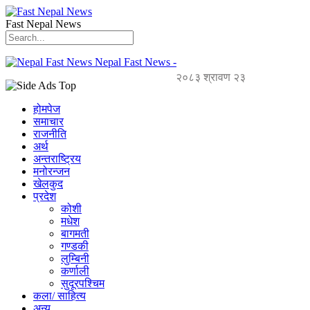
Fast Nepal News
Nepal Fast News -
२०८३ श्रावण २३
होमपेज
समाचार
राजनीति
अर्थ
अन्तराष्ट्रिय
मनोरन्जन
खेलकुद
प्रदेश
कोशी
मधेश
बागमती
गण्डकी
लुम्बिनी
कर्णाली
सुदूरपश्चिम
कला/ साहित्य
अन्य