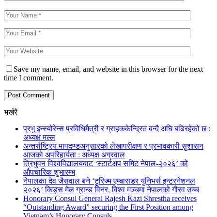
Save my name, email, and website in this browser for the next
time I comment.
भर्खरै
प्रभु इन्स्योरेन्स प्रविधिमैत्री र ग्राहककेन्द्रित बन्दै अघि बढिरहेको छ :
अध्यक्ष मल्ल
अन्तर्राष्ट्रिय मापदण्डअनुसारको लेखापरीक्षण र प्रभावकारी सुशासन
आजको अपरिहार्यता : अध्यक्ष अग्रवाल
त्रिभुवन विश्वविद्यालयबाट ‘स्टार्टअप समिट नेपाल-२०२६’ को
औपचारिक शुभारम्भ
नेपालका देव जैसवाल बने ‘टुरिज्म एम्बासडर युनिभर्स इन्टरनेशनल
२०२६’ किड्स मेल ग्रान्ड विनर, विश्व मञ्चमा नेपालको गौरव उच्च
Honorary Consul General Rajesh Kazi Shrestha receives
“Outstanding Award” securing the First Position among
Vietnam’s Honorary Consuls