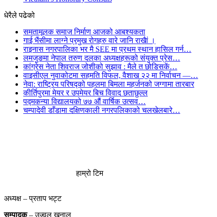
धेरैले पढेको
समतामूलक समाज निर्माण आजको आबश्यकता
गाई भैंसीमा लाग्ने प्रमुख रोगहरु वारे जानि राखैां ।
राइनास नगरपालिका भर मै SEE मा प्रथम स्थान हासिल गर्न…
लमजुङमा नेपाल तरुण दलका अध्यक्षहरूको संयुक्त प्रेस…
कांग्रेस नेता शिवराज जोशीको सुझाव : मैले त छोडिसकें…
वाइसीएल नुवाकोटमा सहमति विफल, वैशाख २२ मा निर्वाचन —…
नेवा: राष्ट्रिय परिषद्को पहलमा बिमला महर्जनको जग्गामा तारबार
कीर्तिपुरमा मेयर र उपमेयर बिच विवाद छताछुल्ल
पद्मकन्या विद्यालयको ७७ औं ‌‌वार्षिक ‌उत्सव…
चम्पादेवी डाँडामा दक्षिणकाली नगरपलिकाको चलखेलबारे…
हाम्रो टिम
अध्यक्ष – प्रताप भट्ट
सम्पादक
– उज्वल खनाल