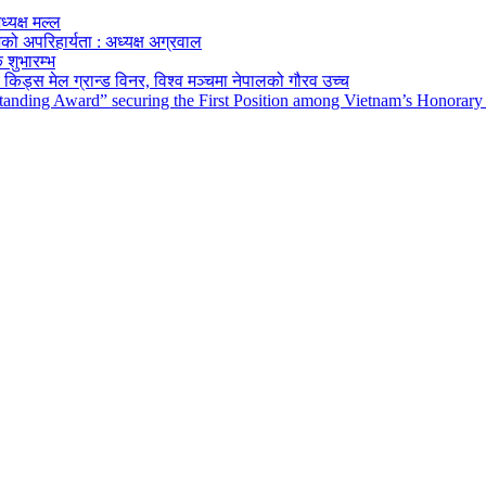
ध्यक्ष मल्ल
को अपरिहार्यता : अध्यक्ष अग्रवाल
 शुभारम्भ
किड्स मेल ग्रान्ड विनर, विश्व मञ्चमा नेपालको गौरव उच्च
tanding Award” securing the First Position among Vietnam’s Honorary