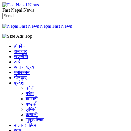
Fast Nepal News
Nepal Fast News -
होमपेज
समाचार
राजनीति
अर्थ
अन्तराष्ट्रिय
मनोरन्जन
खेलकुद
प्रदेश
कोशी
मधेश
बागमती
गण्डकी
लुम्बिनी
कर्णाली
सुदूरपश्चिम
कला/ साहित्य
अन्य