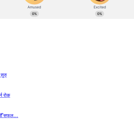
सुरु
्न रोक
ा १७औँ सफल…