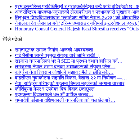
प्रभु इन्स्योरेन्स प्रविधिमैत्री र ग्राहककेन्द्रित बन्दै अघि बढिरहेको छ : अ
अन्तर्राष्ट्रिय मापदण्डअनुसारको लेखापरीक्षण र प्रभावकारी सुशासन आज
त्रिभुवन विश्वविद्यालयबाट ‘स्टार्टअप समिट नेपाल-२०२६’ को औपचारिक
नेपालका देव जैसवाल बने ‘टुरिज्म एम्बासडर युनिभर्स इन्टरनेशनल २०२६’ 
Honorary Consul General Rajesh Kazi Shrestha receives “Outs
धेरैले पढेको
समतामूलक समाज निर्माण आजको आबश्यकता
गाई भैंसीमा लाग्ने प्रमुख रोगहरु वारे जानि राखैां ।
राइनास नगरपालिका भर मै SEE मा प्रथम स्थान हासिल गर्न…
लमजुङमा नेपाल तरुण दलका अध्यक्षहरूको संयुक्त प्रेस…
कांग्रेस नेता शिवराज जोशीको सुझाव : मैले त छोडिसकें…
वाइसीएल नुवाकोटमा सहमति विफल, वैशाख २२ मा निर्वाचन —…
नेवा: राष्ट्रिय परिषद्को पहलमा बिमला महर्जनको जग्गामा तारबार
कीर्तिपुरमा मेयर र उपमेयर बिच विवाद छताछुल्ल
पद्मकन्या विद्यालयको ७७ औं ‌‌वार्षिक ‌उत्सव…
चम्पादेवी डाँडामा दक्षिणकाली नगरपलिकाको चलखेलबारे…