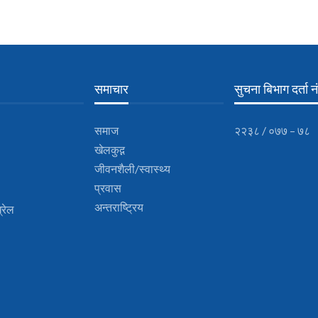
समाचार
सुचना बिभाग दर्ता नं
समाज
२२३८ / ०७७ – ७८
खेलकुद़़
जीवनशैली/स्वास्थ्य
प्रवास
अन्तराष्ट्रिय
्रेल