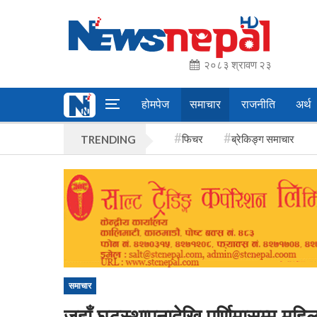
२०८३ श्रावण २३
होमपेज
समाचार
राजनीति
अर्थ
फिचर
ब्रेकिङ्ग समाचार
TRENDING
समाचार
जहाँ घटस्थापनादेखि पूर्णिमासम्म महिल