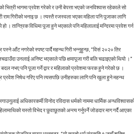
रको भित्री भागमा प्रवेश गरेको र उनी बेपत्ता भएको जनविश्वास रहेकाले सो
री राम गिरीको भनाइ छ । त्यस्तै रजस्वला भएका महिला पनि पूजाका लागि
ो । तान्त्रिक विधिमा पूजा हुने भएकाले पनि महिलालाई मन्दिरमा प्रवेश गर्न
स्ने आँट नगरेको स्पष्ट पार्दै महन्थ गिरी भन्नुहुन्छ, “विसं २०२० तिर
 नचढाउँदा उनलाई अनिष्ट भएकाले पछि क्षमापूजा गरी बलि चढाइएको थियो ।”
 बदल नभए पनि पूजा गर्ने द्वार र महिलाको प्रवेशमा फरक हुने गरेको छ ।
र प्रवेश निषेध गरिए पनि त्यसपछि उनीहरुका लागि पनि खुला हुने महन्थ
गाउनुलाई अधिकारकर्मी विनोद रविदास धर्मको नाममा धार्मिक अन्धविश्वासक
माथिको यस्तो विभेद र छुवाछूतको अन्त्य गर्नुपर्ने जोडदार माग गर्दै आएका
संयोजक रोजलिन बछार भन्नुहुन्छ, “यो कस्तो धर्म संस्कृति १ जहाँ शक्ति