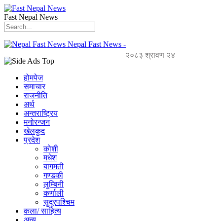
Fast Nepal News
Nepal Fast News -
२०८३ श्रावण २४
होमपेज
समाचार
राजनीति
अर्थ
अन्तराष्ट्रिय
मनोरन्जन
खेलकुद
प्रदेश
कोशी
मधेश
बागमती
गण्डकी
लुम्बिनी
कर्णाली
सुदूरपश्चिम
कला/ साहित्य
अन्य