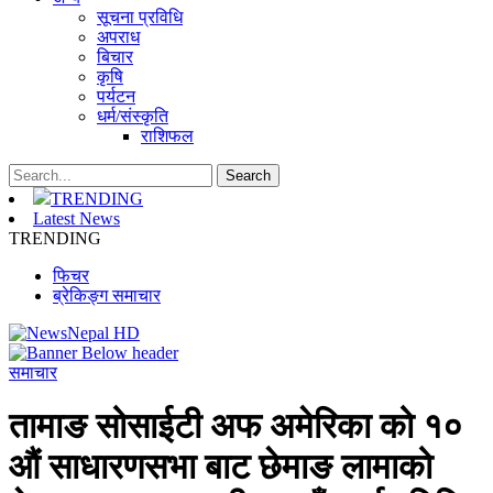
सूचना प्रविधि
अपराध
बिचार
कृषि
पर्यटन
धर्म/संस्कृति
राशिफल
TRENDING
Latest News
TRENDING
फिचर
ब्रेकिङ्ग समाचार
समाचार
तामाङ सोसाईटी अफ अमेरिका को १०
औं साधारणसभा बाट छेमाङ लामाको