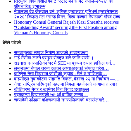
त्रिभुवन विश्वविद्यालयबाट ‘स्टार्टअप समिट नेपाल-२०२६’ को
औपचारिक शुभारम्भ
नेपालका देव जैसवाल बने ‘टुरिज्म एम्बासडर युनिभर्स इन्टरनेशनल
२०२६’ किड्स मेल ग्रान्ड विनर, विश्व मञ्चमा नेपालको गौरव उच्च
Honorary Consul General Rajesh Kazi Shrestha receives
“Outstanding Award” securing the First Position among
Vietnam’s Honorary Consuls
धेरैले पढेको
समतामूलक समाज निर्माण आजको आबश्यकता
गाई भैंसीमा लाग्ने प्रमुख रोगहरु वारे जानि राखैां ।
राइनास नगरपालिका भर मै SEE मा प्रथम स्थान हासिल गर्न…
लमजुङमा नेपाल तरुण दलका अध्यक्षहरूको संयुक्त प्रेस…
कांग्रेस नेता शिवराज जोशीको सुझाव : मैले त छोडिसकें…
वाइसीएल नुवाकोटमा सहमति विफल, वैशाख २२ मा निर्वाचन —…
नेवा: राष्ट्रिय परिषद्को पहलमा बिमला महर्जनको जग्गामा तारबार
कीर्तिपुरमा मेयर र उपमेयर बिच विवाद छताछुल्ल
पद्मकन्या विद्यालयको ७७ औं ‌‌वार्षिक ‌उत्सव…
चम्पादेवी डाँडामा दक्षिणकाली नगरपलिकाको चलखेलबारे…