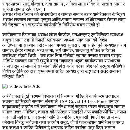
सदस्यहरुमा सानू मोक्तान, दावा तामाङ, अनिता लामा मोक्तान, पासाङ लामा र
सुनिता तामाङ रहेका छन् ।
अध्यक्ष गोमा योन्जन को सभापतित्व र तामाङ समाज उत्तर अमेरिकाका केन्द्रिय
अध्यक्ष लक्यान लामाको प्रमुख आतिथ्यतामा सम्पन्न अधिवेशनबाट छेमाङ लामा
को नेतृत्वमा ११ सदस्यीय कार्यसमिति निर्विरोध चयन भएको हो ।
कार्यक्रममा फिप्नाका अध्यक्ष लोक चेम्जोङ, एनआरएनए एनसिसिका उपाध्यक्ष
बाबुराम लामा र हामी नेपाली ग्लोबलका अध्यक्ष अमृत लामाको विशेष
आतिथ्यतामा संस्थाका संस्थापक अध्यक्ष सुवास लामा सहित पुर्व अध्यक्षहरु राम
तामाङ, ईन्द्र तामाङ, भरत लामा, सुर्य तामाङ, शान्तबाबु थोकर सहितको
उपस्थित रहेको थियो ।उपाध्यक्ष निमा गोलेको स्वागत मन्तव्य पश्चात प्रमुख
अतिथि लक्यान लामाले छ्युमी बाल्दै उद्घाटन भएको कार्यक्रममा संस्थापक
अध्यक्ष सुवास लामाले संस्थाको ईतिहॉस बर्णन गरेका थिए भने प्रमुख अतिथि र
विशेष अतिथिहरु द्वारा शुभकामना सहित अध्यक्ष द्वारा उद्घाटन सत्र समापन
गरिएको थियो ।
अधिवेशनलाई दुई चरणमा विभाजन गरि सम्पन्न गरिएको कार्यक्रम उद्घाटन
सत्रमा कोभिडको समयमा संस्थाले TSA Covid 19 Task Force बनाएर
समुदायलाई सहयोग गर्ने कार्यक्रमा संस्थालाई सहयोग गरेका संस्थाहरु तामाङ
समाज उत्तर अमेरिका, तामाङ कोअपरेशन सोसाईटी अफ क्यालिफोर्निया, नेपाल
जनजाती महॉसंघ, जनसम्पर्क समिति अमेरिका, प्रवासी नेपाली एकता मञ्च,
कोरोना विरुद्ध सचेतना तथा सहयोग समूह, जीपी फाउण्डेशन अमेरिका लगायत
संघ संस्था र व्यक्ति विशेषलाई धन्यवाद सहित प्रशंसा पत्र दिएर सम्मान