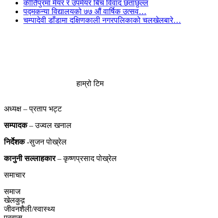
कीर्तिपुरमा मेयर र उपमेयर बिच विवाद छताछुल्ल
पद्मकन्या विद्यालयको ७७ औं ‌‌वार्षिक ‌उत्सव…
चम्पादेवी डाँडामा दक्षिणकाली नगरपलिकाको चलखेलबारे…
हाम्रो टिम
अध्यक्ष – प्रताप भट्ट
सम्पादक
– उज्वल खनाल
निर्देशक
-सुजन पोख्रेल
कानुनी
सल्लाहकार
– कृष्णप्रसाद पोख्रेल
समाचार
समाज
खेलकुद़़
जीवनशैली/स्वास्थ्य
प्रवास