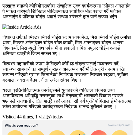
प्रशान्त शाहको कोरियोग्राफीमा संचालित उक्त कार्यक्रममा ग्लोवल अनलाईन
पे मार्फत गरिएको डिजिटल भोटिङमार्फत सर्वाधिक भोट प्राप्त गर्दै ग्लोवल
अनलाईन पे पब्लिक चोईस अवार्ड सन्ध्या श्रेष्ठले हात पार्न सफल भईन ।
विधागत तर्फको मिस्टर भिवर्स चोईस सक्षम सापकोटा, मिस भिवर्स चोईस अमीशा
थापा, मिस्टर अर्गनाईजर चोईस रमेश कार्की, मिस अर्गनाईजर चोईस अप्सरा
विश्वकर्मा, मिस ब्युटी विथ पर्पस मीना ज्ञवाली र मिस पपुलर चोईस अवार्ड
अस्मिता खत्रीले जित्न सफल भए।
विश्वभर महामारीको रुपमा फैलिएको कोभिड संक्रमणलाई मध्यनजर गर्दै
स्वास्थ्य साबधानीका सम्पूर्ण कुराहरु अबलम्बन गर्दै भौतिक दुरी कायम राखि
सम्पन्न गरिएको ग्राण्ड फिनालेको निर्णायक मण्डलमा निश्चल खड्का, सुजित
बस्याल, नवराज देउवा, गीता खरेल रहेका थिए ।
यस्ता प्रतियोगितात्मक कार्यक्रमले युवाहरुको व्यक्तित्व विकास तथा
आत्मविश्वास अभिवृद्धि गराउनुका साथै नेतृत्वदायी क्षमताको विकास गराउने
भएकाले राजधानी लक्षित मात्रै रहदै आएका सौन्दर्य प्रतियोगितालाई मोफसलमा
समेत आयोजना गरिएको कार्यक्रमका निर्देशक आनन्द भुर्तेलले बताए ।
Visited 44 times, 1 visit(s) today