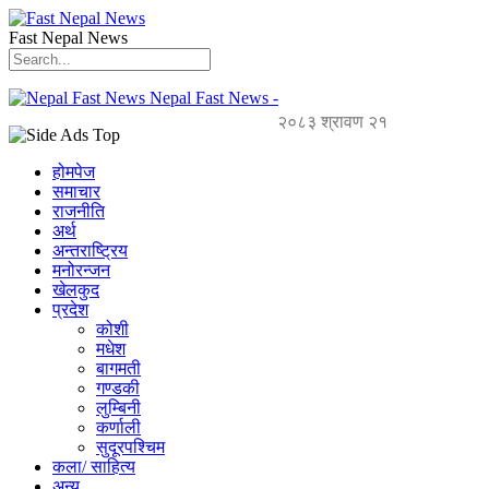
Fast Nepal News
Nepal Fast News -
२०८३ श्रावण २१
होमपेज
समाचार
राजनीति
अर्थ
अन्तराष्ट्रिय
मनोरन्जन
खेलकुद
प्रदेश
कोशी
मधेश
बागमती
गण्डकी
लुम्बिनी
कर्णाली
सुदूरपश्चिम
कला/ साहित्य
अन्य