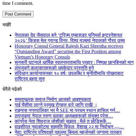
time I comment.
भर्खरै
नेपालका देव जैसवाल बने ‘टुरिज्म एम्बासडर युनिभर्स इन्टरनेशनल
२०२६’ किड्स मेल ग्रान्ड विनर, विश्व मञ्चमा नेपालको गौरव उच्च
Honorary Consul General Rajesh Kazi Shrestha receives
“Outstanding Award” securing the First Position among
Vietnam’s Honorary Consuls
सुनसरी घटनाले धार्मिक स्वतन्त्रतामाथि प्रहार : निष्पक्ष छानबिनको माग
लमजुङ्गे कलाकारहरूकाे धमकेदार प्रस्तुति हुने
संविधान कार्यान्वयनका १० वर्षः उपलब्धि र चुनौतीमाथि पोखराबाट
राष्ट्रिय बहस सुरु
धेरैले पढेको
समतामूलक समाज निर्माण आजको आबश्यकता
गाई भैंसीमा लाग्ने प्रमुख रोगहरु वारे जानि राखैां ।
राइनास नगरपालिका भर मै SEE मा प्रथम स्थान हासिल गर्न…
लमजुङमा नेपाल तरुण दलका अध्यक्षहरूको संयुक्त प्रेस…
कांग्रेस नेता शिवराज जोशीको सुझाव : मैले त छोडिसकें…
वाइसीएल नुवाकोटमा सहमति विफल, वैशाख २२ मा निर्वाचन —…
नेवा: राष्ट्रिय परिषद्को पहलमा बिमला महर्जनको जग्गामा तारबार