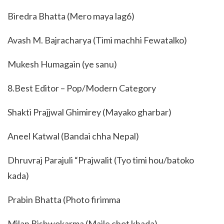
Biredra Bhatta (Mero maya lag6)
Avash M. Bajracharya (Timi machhi Fewatalko)
Mukesh Humagain (ye sanu)
8.Best Editor – Pop/Modern Category
Shakti Prajjwal Ghimirey (Mayako gharbar)
Aneel Katwal (Bandai chha Nepal)
Dhruvraj Parajuli “Prajwalit (Tyo timi hou/batoko
kada)
Prabin Bhatta (Photo firimma
Milan Bishwokarma (Maile chot khada)