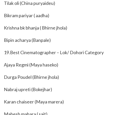
Tilak oli (China puryaideu)
Bikram pariyar ( aadha)
Krishna bk bhanja ( Bhirne jhola)
Bipin acharya (Banpale)
19.Best Cinematographer – Lok/ Dohori Category
Ajaya Regmi (Maya haseko)
Durga Poudel (Bhirne jhola)
Nabraj upreti (Bokejhar)
Karan chaiseer (Maya marera)
Mahesh mahara ( sait)