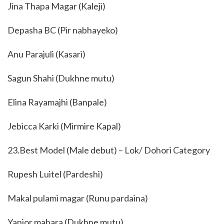
Jina Thapa Magar (Kaleji)
Depasha BC (Pir nabhayeko)
Anu Parajuli (Kasari)
Sagun Shahi (Dukhne mutu)
Elina Rayamajhi (Banpale)
Jebicca Karki (Mirmire Kapal)
23.Best Model (Male debut) – Lok/ Dohori Category
Rupesh Luitel (Pardeshi)
Makal pulami magar (Runu pardaina)
Yanjor mahara (Dukhne mutu)