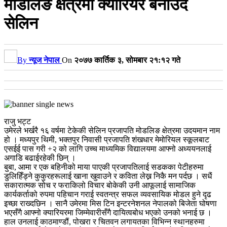
मोडलिङ क्षेत्रमा क्यारियर बनाउँदै
सेलिन
By
न्यूज नेपाल
On
२०७७ कार्तिक ३, सोमबार २१:१२ गते
राजु भट्ट
उमेरले भर्खरै १६ वर्षमा टेकेकी सेलिन प्रजापति मोडलिङ क्षेत्रमा उदयमान नाम
हो । मध्यपुर थिमी, भक्तपुर निवासी प्रजापति शंखधार मेमोरियल स्कूलबाट
एसईई पास गरी +२ को लागि उच्च माध्यमिक विद्यालयमा आफ्नो अध्ययनलाई
अगाडि बढाईरहेकी छिन् ।
बुबा, आमा र एक बहिनीको माया पाएकी प्रजापतिलाई सडकका पेटीहरुमा
डुलिहिँड्ने कुकुरहरूलाई खाना खुवाउने र कविता लेख्न निकै मन पर्दछ । सधैं
सकारात्मक सोच र फराकिलो विचार बोकेकी उनी आफूलाई सामाजिक
कार्यकर्ताको रुपमा पहिचान गराई स्वतन्त्र सफल व्यवसायिक मोडल हुने दृढ
इच्छा राख्दछिन । सानै उमेरमा मिस टिन इन्टरनेशनल नेपालको बिजेता घोषणा
भएसँगै आफ्नो क्यारियरमा जिम्मेवारीसँगै दायित्वबोध भएको उनको भनाई छ ।
हाल उनलाई काठमाण्डौं, पोखरा र चितवन लगायतका विभिन्न स्थानहरुमा