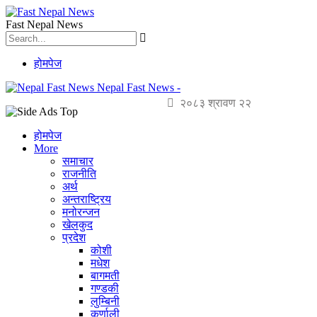
Fast Nepal News
होमपेज
Nepal Fast News -
२०८३ श्रावण २२
होमपेज
More
समाचार
राजनीति
अर्थ
अन्तराष्ट्रिय
मनोरन्जन
खेलकुद
प्रदेश
कोशी
मधेश
बागमती
गण्डकी
लुम्बिनी
कर्णाली