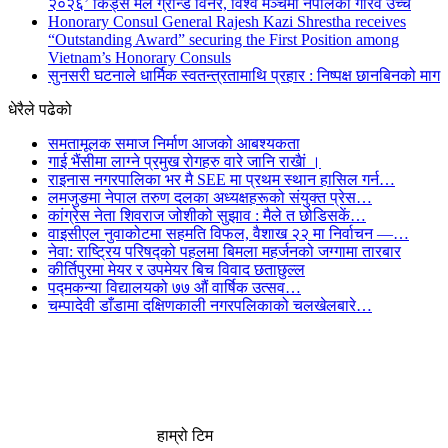
२०२६’ किड्स मेल ग्रान्ड विनर, विश्व मञ्चमा नेपालको गौरव उच्च
Honorary Consul General Rajesh Kazi Shrestha receives
“Outstanding Award” securing the First Position among
Vietnam’s Honorary Consuls
सुनसरी घटनाले धार्मिक स्वतन्त्रतामाथि प्रहार : निष्पक्ष छानबिनको माग
धेरैले पढेको
समतामूलक समाज निर्माण आजको आबश्यकता
गाई भैंसीमा लाग्ने प्रमुख रोगहरु वारे जानि राखैां ।
राइनास नगरपालिका भर मै SEE मा प्रथम स्थान हासिल गर्न…
लमजुङमा नेपाल तरुण दलका अध्यक्षहरूको संयुक्त प्रेस…
कांग्रेस नेता शिवराज जोशीको सुझाव : मैले त छोडिसकें…
वाइसीएल नुवाकोटमा सहमति विफल, वैशाख २२ मा निर्वाचन —…
नेवा: राष्ट्रिय परिषद्को पहलमा बिमला महर्जनको जग्गामा तारबार
कीर्तिपुरमा मेयर र उपमेयर बिच विवाद छताछुल्ल
पद्मकन्या विद्यालयको ७७ औं ‌‌वार्षिक ‌उत्सव…
चम्पादेवी डाँडामा दक्षिणकाली नगरपलिकाको चलखेलबारे…
हाम्रो टिम