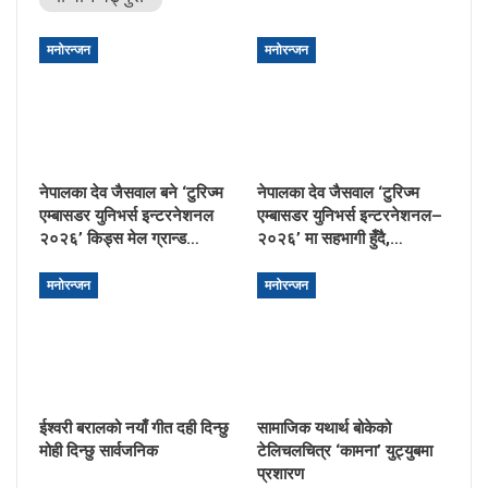
मनोरन्जन
मनोरन्जन
नेपालका देव जैसवाल बने ‘टुरिज्म
नेपालका देव जैसवाल ‘टुरिज्म
एम्बासडर युनिभर्स इन्टरनेशनल
एम्बासडर युनिभर्स इन्टरनेशनल–
२०२६’ किड्स मेल ग्रान्ड…
२०२६’ मा सहभागी हुँदै,…
मनोरन्जन
मनोरन्जन
ईश्वरी बरालको नयाँ गीत दही दिन्छु
सामाजिक यथार्थ बोकेको
मोही दिन्छु सार्वजनिक
टेलिचलचित्र ‘कामना’ युट्युबमा
प्रशारण