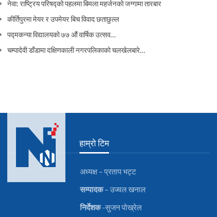
नेवा: राष्ट्रिय परिषद्को पहलमा बिमला महर्जनको जग्गामा तारबार
कीर्तिपुरमा मेयर र उपमेयर बिच विवाद छताछुल्ल
पद्मकन्या विद्यालयको ७७ औं ‌‌वार्षिक ‌उत्सव…
चम्पादेवी डाँडामा दक्षिणकाली नगरपलिकाको चलखेलबारे…
हाम्रो टिम
अध्यक्ष – प्रताप भट्ट
सम्पादक
– उज्वल खनाल
निर्देशक
-सुजन पोख्रेल