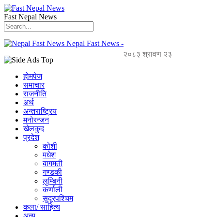
Fast Nepal News
Nepal Fast News -
२०८३ श्रावण २३
होमपेज
समाचार
राजनीति
अर्थ
अन्तराष्ट्रिय
मनोरन्जन
खेलकुद
प्रदेश
कोशी
मधेश
बागमती
गण्डकी
लुम्बिनी
कर्णाली
सुदूरपश्चिम
कला/ साहित्य
अन्य