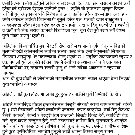
एसोसिएसन (सोसाइटी)ले आजिवन सदस्यता दिलाएका छन् जसका कारण उहाँ
हरेक बर्ष युरोपका देशहरु जानैपर्ने हुन्छ । उहाँले यो सफलता चुम्नुमा जिवन
संगिनी बुनु खड्काको पनि बिशेष हात छ । उहाँका हरेक सफलतामा उत्साह र
उमंग जगाउन उहाँको जिवनसाथी बुनुले हरेक पल–पलको खबर राख्नुहुन्छ र
आवश्यकता परेका बेला हरेक तवरबाट सहयोग र साथ दिनु भएको छ । त्यसैले
त उहाँ पनि सेफ सरोज कामको शिलशिला जुन–जुन देश पुगे प्राय सबै देशमा
पुग्ने मौका पाउनु भएको छ ।
अहिलेका विश्व चर्चित युवा पेस्ट्री सेफ सरोज थापाको दुर्गम क्षेत्र धादिङको
मुलपानीदेखी कुलिनरीको सर्वोच्च संस्था वल्ड सेफ एसोसिएसनको निर्णायक
टिमसम्म आइपुग्दा धेरै उतारचढाव भोग्नु भएको छ । उहाँको सफलताको रहस्य र
एक नेपाली युवाले कुलिनरीको विश्वमै सर्वोच्च सस्थामा त्यो पनि एक गहन
जिम्मेवारीको पद सम्हाल्न कसरी पुग्नु भो भन्ने सबैको आकलन र रहस्यका
बिषयमा
आर .बी बुढाथोकी ले कोरोनाको महामारीका समयमा नेपाल आएका बेला लिएको
कुराकानीको अंशहरुः
अहिले तपाईं कुन होटलमा आबद्द हुनुहुन्छ ? तपाईंको पूर्ण जिम्मेवारी के हो ?
अहिले म म्यारिएट होटल इन्टरनेसनल पेस्ट्री सेफको रुपमा काम सम्हाली रहेको
छु । मेरो जिम्मेवारी भनेको क्वालिटी प्रडक्ट, कस्ट कन्ट्रोल, नयाँ मेनु सेटअप,
रेसेपी बनाउने, बेकरी र पेस्ट्री टिम सम्हाल्ने, डिउटी सिफ्ट हेर्ने, क्वालिटी चेक
गर्ने, फूड कस्ट सन्तुलन हेर्नु, नयाँ स्टाफलाई तालिम दिने, पुरानालाई अपग्रेट
गर्ने, नयाँ नयाँ प्रडक्टको इनोभेसन गर्ने, फुड फेस्टिभल, एभेन्ट र बिभिन्न देशमा
हुने फुड प्रतियोगिता समाबेश हुनुको साथै आफ्ना टिममा राम्रा राम्रा