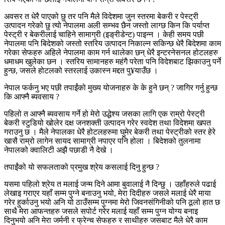
अवसर त धेरै पाएको छु तर पनि मैले विदेशमा जुन स्तरमा बेकरी र पेस्ट्री
उत्पादन गरेको छु त्यो नेपालमा अली सम्भव छैन जस्तो लाग्छ किन कि पर्याप्त
पेस्ट्री र बेकरीलाई चाहिने सामाग्री (इङ्रीडेन्ट) पाइन्न । केही समय पछी
नेपालमा पनि बिदेशको जस्तो स्तरिय उत्पादन निकाल्न सकिन्छ धेरै बिदेशमा काम
गरेका सेफहरु अहिले नेपालमा काम गर्न थालेका छन् धेरै इन्टरनेसनल होटलहरु
धमाधम खुलेका छन । स्तरिय सामानहरु महंगै परेता पनि विदेशबाट झिकाउनु पर्ने
हुन्छ, जसले होटलको स्तरलाई उकास्न मद्दत पु¥याउँछ ।
नेपाल फर्कनु भए पछी तपाईंको मुख्य योजनाहरु के के हुने छन् ? जागिर गर्नु हुन्छ
कि आफ्नै ब्यवसाय ?
पहिलो त आफ्नै ब्यवसाय गर्ने हो मेरो उद्धेश्य जसका लागि एक राम्रो पेस्ट्री
बेकरी स्टुडियो खोलेर दक्ष जनशक्ती उत्पादन गरेर स्वदेश तथा विदेशमा खपत
गराउनु छ । मैले नेपालका धेरै होटलहरुमा घुमेर बेकरी तथा पेस्ट्रीको स्तर हेरे
खासै राम्रो लागेन सायद सामाग्री नपाएर पनि होला । बिदेशको तुलनामा
नेपालको क्वालिटी अझै पछाडी नै देखे ।
तपाईंको यो सफलताको प्रमुख श्रेय कसलाई दिनु हुन्छ ?
यसमा पहिलो श्रेय त मलाई जन्म दिने आमा बुवालाई नै दिन्छु । उहाँहरुले पढाई
लेखाइ गराएर यहाँ सम्म पुग्ने बनाउनु भयो, मेरा दिदीहरु जसले मलाई धेरै माया
गरेर हुर्काउनु भयो अनि यो ठाउँसम्म पुग्नमा मेरो जिवनसंगिनीको पनि ठूलो हात छ
साथै मेरा आफन्तहरु जसले सपोर्ट गरेर मलाई यहाँ सम्म पुग्न योग्य बनाइ
दिनुभयो अनि मेरा जर्मनी र फ्रेन्च सेफहरु र साथीहरु जसबाट मैले धेरै काम