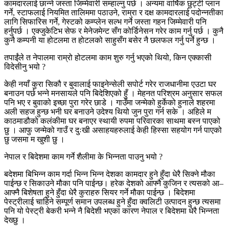
कामदारलाई छान्ने जस्ता जिम्मेवारी सम्हाल्नु पर्छ । अन्यमा वार्षिक छुट्टी प्लान
गर्ने, स्टाफलाई नियमित तालिममा पठाउने, राम्रा र दक्ष कामदारलाई पदोन्नतीका
लागि सिफारिस गर्ने, गेस्टको कम्प्लेन सल्भ गर्ने जस्ता गहन जिम्मेवारी पनि
हर्नुपर्छ । एक्जुकेटिभ सेफ र मेनेजमेन्ट सँग कोर्डिनेसन गरेर काम गर्नु पर्छ । कुनै
कुनै कम्पनी या होटलमा त होटलको साहुसँग बसेर नै छलफल गर्नु पर्ने हुन्छ ।
तपाईंले त नेपालमा राम्रो होटलमा काम शुरु गर्नु भएको थियो, किन एक्कासी
विदेसीनु भयो ?
केही नयाँ कुरा सिकौ र बुवालाई फाइनेन्सेली सपोर्ट गरेर राजधानीमा एउटा घर
बनाउन पर्छ भन्ने मनसायले पनि बिदेशिएको हुँ । मेहनत परिश्रम अनुसार सफल
पनि भए र बुवाको इच्छा पुरा गरेर छाडे । गाउँमा जन्मेको हुर्केको हुनाले शहरमा
अली सहज हुन्छ भनी घर बनाउने उदेश्य थियो जुन पुरा गर्न सके । अहिले म
काठमाडौको कलंकीमा घर बनाएर स्थायी रुपमा परिवारका साथमा बस्न पाएको
छु । आफु जन्मेको गाउँ र दुःखी असाहयहरुलाई केही हिस्सा सहयोग गर्न पाएको
छु जसमा म खुशी छु ।
नेपाल र बिदेशमा काम गर्ने शैलीमा के भिन्नता पाउनु भयो ?
बदेशमा बिभिन्न काम गर्दा भिन्न भिन्न देशका कामदार हुने हुँदा धेरै सिक्ने मौका
पाईन्छ र सिकाउने मौका पनि पाईन्छ। हरेक देशको आफ्नै कुजिन र त्यसको आ–
आफ्नै बिशेषता हुने हुँदा धेरै कुराहरु सियर गर्ने मौका पाईन्छ । बिदेशमा
पेस्ट्रीलाई चाहिने सम्पूर्ण समान उपलब्ध हुने हुँदा क्वलिटी उत्पादन हुन्छ त्यसमा
पनि यो पेस्ट्री बेकरी भन्ने नै बिदेशी भएका कारण नेपाल र बिदेशमा धेरै भिन्नता
देख्छु ।