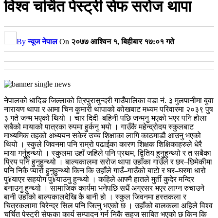
विश्व चर्चित पेस्ट्री सेफ सरोज थापा
By
न्यूज नेपाल
On
२०७७ आश्विन १, बिहीबार १७:०१ गते
नेपालको धादिङ जिल्लाको त्रिपुरासुन्दरी गाउँपालिका वडा नं. ३ मुलपानीमा बुवा
नारायण थापा र आमा चिन कुमारी थापाको कोखबाट मध्यम परिवारमा २०३९ पुष
३ गते जन्म भएको थियो । चार दिदी–बहिनी पछि जन्मनु भएको भएर पनि होला
सबैको मायाको पात्रका रुपमा हुर्कनु भयो । गाउँकै महेन्द्रोदय स्कुलबाट
माध्यमिक तहको अध्ययन सकेर उच्च शिक्षाका लागि काठमाडौ आउनु भएको
थियो । स्कुले जिवनमा पनि राम्रो पढाईका कारण शिक्षक शिक्षिकाहरुले धेरै
माया गर्नुहुन्थ्यो । स्कुलमा उहाँ जहिले पनि प्रथम, द्वितिय हुनुहुन्थ्यो र त सबैका
प्रिय पनि हुनुहुन्थ्यो । बाल्यकालमा सरोज थापा उहाँका गाउँले र छर–छिमेकीमा
पनि निकै प्यारो हुनुहुन्थ्यो किन कि उहाँले गाउँ–गाउँको बाटो र घर–घरमा धारो
पु¥याएर सहयोग पु¥याउनु हुन्थ्यो । कहिले आफ्नै हातले मुर्ती कुदेर मन्दिर
बनाउनु हुन्थ्यो । सामाजिक कार्यमा भनेपछि सधैं अग्रसर भएर लाग्न रुचाउने
बानी उहाँको बाल्यकालदेखि कै बानी हो । स्कुल जिवनमा हस्तकला र
चित्रकलामा बिरेन्द्र सिल पनि जित्नु भएको छ । उहाँको बालकला अहिले विश्व
चर्चित पेस्ट्री सेफका कार्य सम्पादन गर्न निकै सहज साबित भएको छ किन कि