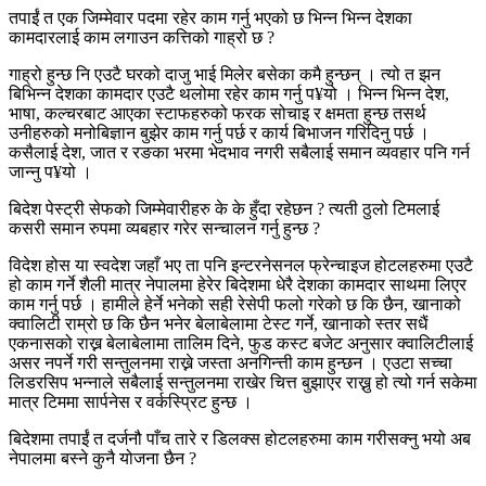
तपाईं त एक जिम्मेवार पदमा रहेर काम गर्नु भएको छ भिन्न भिन्न देशका
कामदारलाई काम लगाउन कत्तिको गाह्रो छ ?
गाह्रो हुन्छ नि एउटै घरको दाजु भाई मिलेर बसेका कमै हुन्छन् । त्यो त झन
बिभिन्न देशका कामदार एउटै थलोमा रहेर काम गर्नु प¥यो । भिन्न भिन्न देश,
भाषा, कल्चरबाट आएका स्टाफहरुको फरक सोचाइ र क्षमता हुन्छ तसर्थ
उनीहरुको मनोबिज्ञान बुझेर काम गर्नु पर्छ र कार्य बिभाजन गरिदिनु पर्छ ।
कसैलाई देश, जात र रङका भरमा भेदभाव नगरी सबैलाई समान व्यवहार पनि गर्न
जान्नु प¥यो ।
बिदेश पेस्ट्री सेफको जिम्मेवारीहरु के के हुँदा रहेछन ? त्यती ठुलो टिमलाई
कसरी समान रुपमा व्यबहार गरेर सन्चालन गर्नु हुन्छ ?
विदेश होस या स्वदेश जहाँ भए ता पनि इन्टरनेसनल फ्रेन्चाइज होटलहरुमा एउटै
हो काम गर्ने शैली मात्र नेपालमा हेरेर बिदेशमा धेरै देशका कामदार साथमा लिएर
काम गर्नु पर्छ । हामीले हेर्ने भनेको सही रेसेपी फलो गरेको छ कि छैन, खानाको
क्वालिटी राम्रो छ कि छैन भनेर बेलाबेलामा टेस्ट गर्ने, खानाको स्तर सधैं
एकनासको राख्न बेलाबेलामा तालिम दिने, फुड कस्ट बजेट अनुसार क्वालिटीलाई
असर नपर्ने गरी सन्तुलनमा राख्ने जस्ता अनगिन्त्ती काम हुन्छन । एउटा सच्चा
लिडरसिप भन्नाले सबैलाई सन्तुलनमा राखेर चित्त बुझाएर राख्नु हो त्यो गर्न सकेमा
मात्र टिममा सार्पनेस र वर्कस्प्रिट हुन्छ ।
बिदेशमा तपाईं त दर्जनौ पाँच तारे र डिलक्स होटलहरुमा काम गरीसक्नु भयो अब
नेपालमा बस्ने कुनै योजना छैन ?