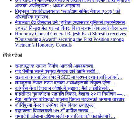
अन्तर्राष्ट्रिय मापदण्डअनुसारको लेखापरीक्षण र प्रभावकारी सुशासन
आजको अपरिहार्यता : अध्यक्ष अग्रवाल
त्रिभुवन विश्वविद्यालयबाट ‘स्टार्टअप समिट नेपाल-२०२६’ को
औपचारिक शुभारम्भ
नेपालका देव जैसवाल बने ‘टुरिज्म एम्बासडर युनिभर्स इन्टरनेशनल
२०२६’ किड्स मेल ग्रान्ड विनर, विश्व मञ्चमा नेपालको गौरव उच्च
Honorary Consul General Rajesh Kazi Shrestha receives
“Outstanding Award” securing the First Position among
Vietnam’s Honorary Consuls
धेरैले पढेको
समतामूलक समाज निर्माण आजको आबश्यकता
गाई भैंसीमा लाग्ने प्रमुख रोगहरु वारे जानि राखैां ।
राइनास नगरपालिका भर मै SEE मा प्रथम स्थान हासिल गर्न…
लमजुङमा नेपाल तरुण दलका अध्यक्षहरूको संयुक्त प्रेस…
कांग्रेस नेता शिवराज जोशीको सुझाव : मैले त छोडिसकें…
वाइसीएल नुवाकोटमा सहमति विफल, वैशाख २२ मा निर्वाचन —…
नेवा: राष्ट्रिय परिषद्को पहलमा बिमला महर्जनको जग्गामा तारबार
कीर्तिपुरमा मेयर र उपमेयर बिच विवाद छताछुल्ल
पद्मकन्या विद्यालयको ७७ औं ‌‌वार्षिक ‌उत्सव…
चम्पादेवी डाँडामा दक्षिणकाली नगरपलिकाको चलखेलबारे…