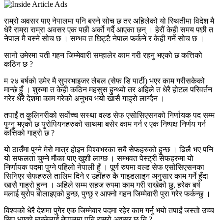
राम्रो अवसर पाए नेपालमा पनि बस्ने सोच छ तर अहिलेको यो स्थितीमा विदेश मै
धेरै राम्रा राम्रा अवसर एक पछी अर्को गर्दै आएका छन् । हेरौं केही समय पछी त
नेपाल मै बस्ने सोच छ । सम्भव त छिट्टै नेपाल फर्कने र केही गर्ने सोच छ ।
सानो उमेरमा यती गहन जिम्मेवारी सम्हालेर काम गरी रहनु भएको छ कत्तिको
कठिन छ ?
म २४ बर्षको उमेर मै सुपरभाइजर लेबल (सेफ डि पार्टी) भएर काम गरीसकेको
मान्छे हुँ । शुरुमा त केही कठिन महसुस हुन्थ्यो तर अहिले त धेरै होटल परिवर्तन
गरेर धेरै देशमा काम गरेको अनुभब भयो खासै गाह्रो लाग्दैन ।
तपाईं त कुलिनरीको सर्वोच्च सस्था वल्ड सेफ एसोसिएसनको निर्णायक पद सम्म
पुग्नु भएको छ युरोपियनहरुको साथमा बसेर काम गर्न र एक निष्पक्ष निर्णय गर्न
कत्तिको गाह्रो छ ?
यो ठाउँमा पुग्ने मेरो मात्र होइन विश्वभरका सबै सेफहरुको हुन्छ । ढिलै भए पनि
यो सफलता चुम्ने मौका पाए खुशी लाग्छ । सम्भवत पेस्ट्री सेफहरुमा यो
निर्णायक पदमा पुग्ने पहिलो नेपाली हुँ । पूर्ण रुपमा वल्ड सेफ एसोसिएसनका
सिनिएर सेफहरुले तालिम दिने र उहाँहरु कै गाइडलाइन अनुसार काम गर्ने हुँदा
खासै गाह्रो हुन्न । अहिले सम्म सहज रुपमा काम गरी राखेको छु, हरेक बर्ष
मलाई युरोप बोलाइएको हुन्छ, पुग्छु र आफ्नो गहन जिम्मेवारी पुरा गरेर फर्कन्छु ।
विश्वको धेरै देशमा पुगेर एक जिम्मेवार पदमा रहेर काम गर्नु भयो तपाईं जस्तो उच्च
सिप भएको मान्छेलाई नेपालमा पनि राम्रो अवसर छ नि ?