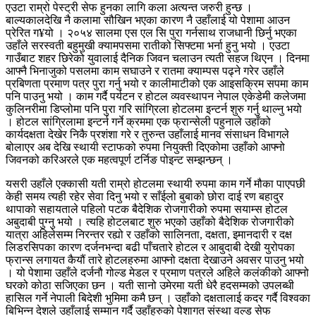
एउटा राम्रो पेस्ट्री सेफ हुनका लागि कला अत्यन्त जरुरी हुन्छ ।
बाल्यकालदेखि नै कलामा सौखिन भएका कारण नै उहाँलाई यो पेशामा आउन
प्रेरित ग¥यो । २०५४ सालमा एस एल सि पुरा गर्नसाथ राजधानी छिर्नु भएका
उहाँले सरस्वती बहुमुखी क्यामपसमा रातीको सिफ्टमा भर्ना हुनु भयो । एउटा
गाउँबाट शहर छिरेको युवालाई दैनिक जिवन चलाउन त्यती सहज थिएन । दिनमा
आफ्नै भिनाजुको पसलमा काम सघाउने र रातमा क्याम्पस पढ्ने गरेर उहाँले
प्रबिणता प्रमाण पत्र पुरा गर्नु भयो र कालीमाटीको एक आइसक्रिम सपमा काम
पनि पाउनु भयो । काम गर्दै पर्यटन र होटल व्यवस्थापन नेपाल एकेडेमी कलेजमा
कुलिनरीमा डिप्लोमा पनि पुरा गरि सांग्रिला होटलमा इन्टर्न शुरु गर्नु थाल्नु भयो
। होटल सांग्रिलामा इन्टर्न गर्ने क्रममा एक फ्रान्सेली पहुनाले उहाँको
कार्यदक्षता देखेर निकै प्रशंशा गरे र तुरुन्त उहाँलाई मानव संसाधन विभागले
बोलाएर अब देखि स्थायी स्टाफको रुपमा नियुक्ती दिएकोमा उहाँको आफ्नो
जिवनको करिअरले एक महत्वपूर्ण टर्निङ पोइन्ट सम्झन्छन् ।
यसरी उहाँले एक्कासी यती राम्रो होटलमा स्थायी रुपमा काम गर्ने मौका पाएपछी
केही समय त्यही रहेर सेवा दिनु भयो र साँईलो बुबाको छोरा दाई रण बहादुर
थापाको सहायताले पहिलो पटक बैदेशिक रोजगारीको रुपमा सयाम्स होटल
अबुदाबी पुग्नु भयो । त्यहि होटलबाट शुरु भएको उहाँको बैदेशिक रोजगारीको
यात्रा अहिलेसम्म निरन्तर रह्यो र उहाँको सालिनता, दक्षता, इमानदारी र दक्ष
लिडरसिपका कारण दर्जनभन्दा बढी पाँचतारे होटल र आबुदाबी देखी युरोपका
फ्रान्स लगायत कैयौं तारे होटलहरुमा आफ्नो दक्षता देखाउने अवसर पाउनु भयो
। यो पेशामा उहाँले दर्जनौ गोल्ड मेडल र प्रमाण पत्रले अहिले कलंकीको आफ्नो
घरको कोठा सजिएका छन । यती सानो उमेरमा यती धेरै हदसम्मको उपलब्धी
हासिल गर्ने नेपाली बिदेशी भुमिमा कमै छन् । उहाँको दक्षतालाई कदर गर्दै विश्वका
बिभिन्न देशले उहाँलाई सम्मान गर्दै उहाँहरुको पेशागत संस्था वल्ड सेफ