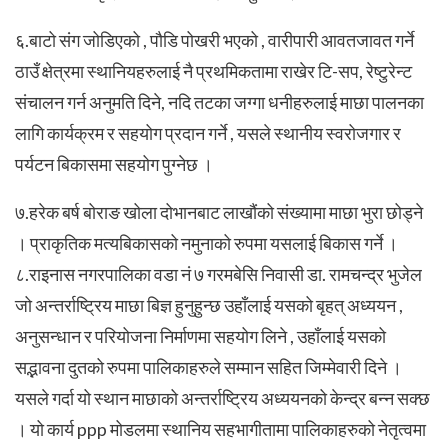
६.बाटो संग जोडिएको , पौडि पोखरी भएको , वारीपारी आवतजावत गर्ने
ठाउँ क्षेत्रमा स्थानियहरुलाई नै प्रथमिकतामा राखेर टि-सप, रेष्टुरेन्ट
संचालन गर्न अनुमति दिने, नदि तटका जग्गा धनीहरुलाई माछा पालनका
लागि कार्यक्रम र सहयोग प्रदान गर्ने , यसले स्थानीय स्वरोजगार र
पर्यटन बिकासमा सहयोग पुग्नेछ ।
७.हरेक बर्ष बोराङ खोला दोभानबाट लाखौंको संख्यामा माछा भुरा छोड्ने
। प्राकृतिक मत्यबिकासको नमुनाको रुपमा यसलाई बिकास गर्ने ।
८.राइनास नगरपालिका वडा नं ७ गरमबेसि निवासी डा. रामचन्द्र भुजेल
जो अन्तर्राष्ट्रिय माछा बिज्ञ हुनुहुन्छ उहाँलाई यसको बृहत् अध्ययन ,
अनुसन्धान र परियोजना निर्माणमा सहयोग लिने , उहाँलाई यसको
सद्भावना दुतको रुपमा पालिकाहरुले सम्मान सहित जिम्मेवारी दिने ।
यसले गर्दा यो स्थान माछाको अन्तर्राष्ट्रिय अध्ययनको केन्द्र बन्न सक्छ
। यो कार्य ppp मोडलमा स्थानिय सहभागीतामा पालिकाहरुको नेतृत्वमा