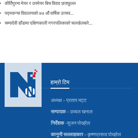
कीर्तिपुरमा मेयर र उपमेयर बिच विवाद छताछुल्ल
पद्मकन्या विद्यालयको ७७ औं ‌‌वार्षिक ‌उत्सव…
चम्पादेवी डाँडामा दक्षिणकाली नगरपलिकाको चलखेलबारे…
हाम्रो टिम
अध्यक्ष – प्रताप भट्ट
सम्पादक
– उज्वल खनाल
निर्देशक
-सुजन पोख्रेल
कानुनी
सल्लाहकार
– कृष्णप्रसाद पोख्रेल