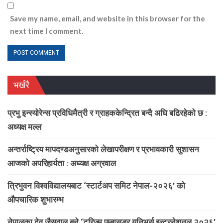
Save my name, email, and website in this browser for the
next time I comment.
भर्खरै
प्रभु इन्स्योरेन्स प्रविधिमैत्री र ग्राहककेन्द्रित बन्दै अघि बढिरहेको छ :
अध्यक्ष मल्ल
अन्तर्राष्ट्रिय मापदण्डअनुसारको लेखापरीक्षण र प्रभावकारी सुशासन
आजको अपरिहार्यता : अध्यक्ष अग्रवाल
त्रिभुवन विश्वविद्यालयबाट ‘स्टार्टअप समिट नेपाल-२०२६’ को
औपचारिक शुभारम्भ
नेपालका देव जैसवाल बने ‘टुरिज्म एम्बासडर युनिभर्स इन्टरनेशनल २०२६’