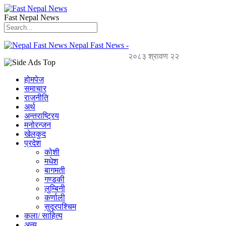
Fast Nepal News
Nepal Fast News -
२०८३ श्रावण २२
होमपेज
समाचार
राजनीति
अर्थ
अन्तराष्ट्रिय
मनोरन्जन
खेलकुद
प्रदेश
कोशी
मधेश
बागमती
गण्डकी
लुम्बिनी
कर्णाली
सुदूरपश्चिम
कला/ साहित्य
अन्य