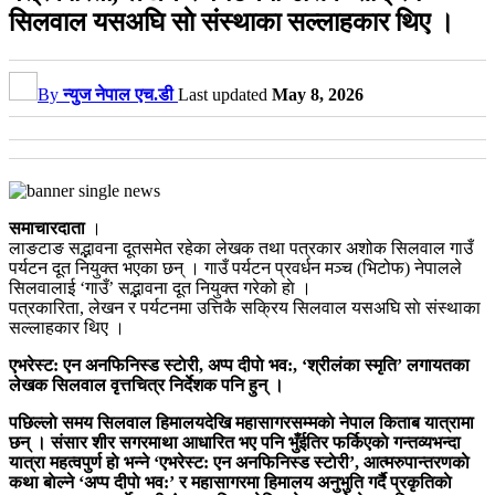
सिलवाल यसअघि साे संस्थाका सल्लाहकार थिए ।
By
न्युज नेपाल एच.डी
Last updated
May 8, 2026
समाचारदाता
।
लाङटाङ सद्भावना दूतसमेत रहेका लेखक तथा पत्रकार अशोक सिलवाल गाउँ
पर्यटन दूत नियुक्त भएका छन् । गाउँ पर्यटन प्रवर्धन मञ्च (भिटोफ) नेपालले
सिलवालाई ‘गाउँ’ सद्भावना दूत नियुक्त गरेको हाे ।
पत्रकारिता, लेखन र पर्यटनमा उत्तिकै सक्रिय सिलवाल यसअघि साे संस्थाका
सल्लाहकार थिए ।
एभरेस्ट: एन अनफिनिस्ड स्टाेरी, अप्प दीपाे भव:, ‘श्रीलंका स्मृति’ लगायतका
लेखक सिलवाल वृत्तचित्र निर्देशक पनि हुन् ।
पछिल्लाे समय सिलवाल हिमालयदेखि महासागरसम्मकाे नेपाल किताब यात्रामा
छन् । संसार शीर सगरमाथा आधारित भए पनि भुँईतिर फर्किएकाे गन्तव्यभन्दा
यात्रा महत्वपुर्ण हाे भन्ने ‘एभरेस्ट: एन अनफिनिस्ड स्टाेरी’, आत्मरुपान्तरणकाे
कथा बाेल्ने ‘अप्प दीपाे भव:’ र महासागरमा हिमालय अनुभुति गर्दै प्रकृतिकाे