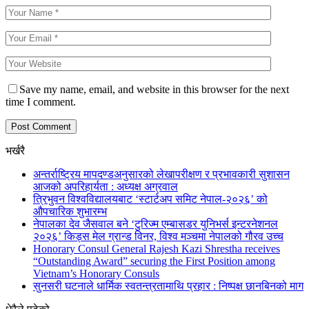
Save my name, email, and website in this browser for the next
time I comment.
भर्खरै
अन्तर्राष्ट्रिय मापदण्डअनुसारको लेखापरीक्षण र प्रभावकारी सुशासन
आजको अपरिहार्यता : अध्यक्ष अग्रवाल
त्रिभुवन विश्वविद्यालयबाट ‘स्टार्टअप समिट नेपाल-२०२६’ को
औपचारिक शुभारम्भ
नेपालका देव जैसवाल बने ‘टुरिज्म एम्बासडर युनिभर्स इन्टरनेशनल
२०२६’ किड्स मेल ग्रान्ड विनर, विश्व मञ्चमा नेपालको गौरव उच्च
Honorary Consul General Rajesh Kazi Shrestha receives
“Outstanding Award” securing the First Position among
Vietnam’s Honorary Consuls
सुनसरी घटनाले धार्मिक स्वतन्त्रतामाथि प्रहार : निष्पक्ष छानबिनको माग