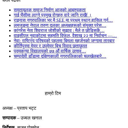
धेरैले पढेको
समतामूलक समाज निर्माण आजको आबश्यकता
गाई भैंसीमा लाग्ने प्रमुख रोगहरु वारे जानि राखैां ।
राइनास नगरपालिका भर मै SEE मा प्रथम स्थान हासिल गर्न…
लमजुङमा नेपाल तरुण दलका अध्यक्षहरूको संयुक्त प्रेस…
कांग्रेस नेता शिवराज जोशीको सुझाव : मैले त छोडिसकें…
वाइसीएल नुवाकोटमा सहमति विफल, वैशाख २२ मा निर्वाचन —…
नेवा: राष्ट्रिय परिषद्को पहलमा बिमला महर्जनको जग्गामा तारबार
कीर्तिपुरमा मेयर र उपमेयर बिच विवाद छताछुल्ल
पद्मकन्या विद्यालयको ७७ औं ‌‌वार्षिक ‌उत्सव…
चम्पादेवी डाँडामा दक्षिणकाली नगरपलिकाको चलखेलबारे…
हाम्रो टिम
अध्यक्ष – प्रताप भट्ट
सम्पादक
– उज्वल खनाल
निर्देशक
-सुजन पोख्रेल