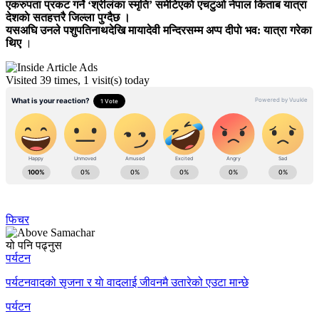
एकरुपता प्रकट गर्ने ‘श्रीलंका स्मृति’ समेटिएकाे एचटुओ नेपाल किताब यात्रा
देशकाे सतहत्तरै जिल्ला पुग्दैछ ।
यसअघि उनले पशुपतिनाथदेखि मायादेवी मन्दिरसम्म अप्प दीपाे भव: यात्रा गरेका
थिए
।
Visited 39 times, 1 visit(s) today
फिचर
यो पनि पढ्नुस
पर्यटन
पर्यटनवादको सृजना र याे वादलाई जीवनमै उतारेको एउटा मान्छे
पर्यटन