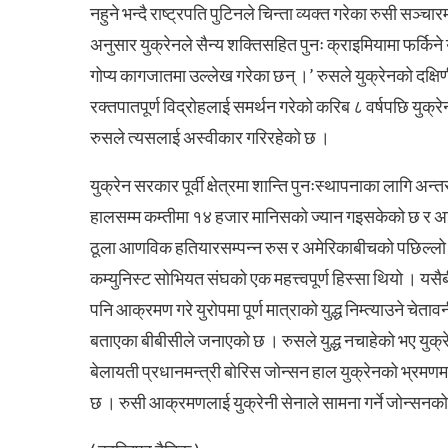
नहुने भन्दै राष्ट्रपति पुटिनले चिन्ता व्यक्त गरेका रुसी सञ्
अनुसार युक्रेनले सैन्य शक्तिसहित पुनः क्राइमियामा फर्किन
गोप्य कागजातमा उल्लेख गरेका छन् ।’ रुसले युक्रेनको दक्षिणी
रक्तपातपूर्ण विद्रोहलाई समर्थन गरेको करिब ८ वर्षपछि य
रुसले त्यसलाई अस्वीकार गरिरहेको छ ।
युक्रेन सरकार पूर्वी क्षेत्रमा शान्ति पुनःस्थापनाका लागि अन
हालसम्म कम्तीमा १४ हजार मानिसको ज्यान गइसकेको छ र अधिका
ठूला आणविक हतियारसम्पन्न रुस र अमेरिकाबीचको पछिल्लो त
कम्युनिस्ट सोभियत संघको एक महत्त्वपूर्ण हिस्सा थियो ।
यसैब
पनि आक्रमण गरे युरोपमा पूर्ण मात्राको युद्ध निम्त्याउने चे
बताएका बीबीसीले जनाएको छ । रुसले युद्ध नचाहेको भए युक्र
बेलायती प्रधानमन्त्री बोरिस जोन्सन हाल युक्रेनको भ्रम
छ । रुसी आक्रमणलाई युक्रेनी सेनाले सामना गर्ने जोन्सनक