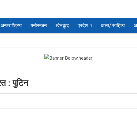
अन्तराष्ट्रिय
मनोरन्जन
खेलकुद
प्रदेश
कला/ साहित्य
अ
रत : पुटिन