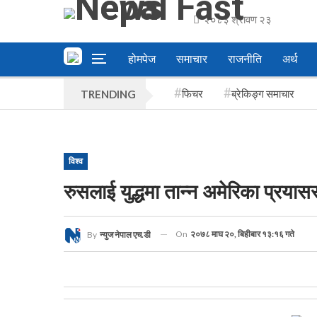
२०८३ श्रावण २३
होमपेज
समाचार
राजनीति
अर्थ
फिचर
ब्रेकिङ्ग समाचार
TRENDING
विश्व
रुसलाई युद्धमा तान्न अमेरिका प्रयास
On
२०७८ माघ २०, बिहीबार १३:१६ गते
By
न्युज नेपाल एच.डी