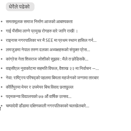
धेरैले पढेको
समतामूलक समाज निर्माण आजको आबश्यकता
गाई भैंसीमा लाग्ने प्रमुख रोगहरु वारे जानि राखैां ।
राइनास नगरपालिका भर मै SEE मा प्रथम स्थान हासिल गर्न…
लमजुङमा नेपाल तरुण दलका अध्यक्षहरूको संयुक्त प्रेस…
कांग्रेस नेता शिवराज जोशीको सुझाव : मैले त छोडिसकें…
वाइसीएल नुवाकोटमा सहमति विफल, वैशाख २२ मा निर्वाचन —…
नेवा: राष्ट्रिय परिषद्को पहलमा बिमला महर्जनको जग्गामा तारबार
कीर्तिपुरमा मेयर र उपमेयर बिच विवाद छताछुल्ल
पद्मकन्या विद्यालयको ७७ औं ‌‌वार्षिक ‌उत्सव…
चम्पादेवी डाँडामा दक्षिणकाली नगरपलिकाको चलखेलबारे…
ो