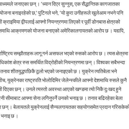
चारमाध्यमले जनाएका छन् । ‘ध्यान दिएर सुन्नुस्, एक सैद्धान्तिक कागजातका
े योजना बनाइरहेको छ,’ पुटिनले भने, ‘यो कुरा उनीहरूले खुलेआम नभने पनि
 क्राइमिया द्वीपलाई आफ्नो नियन्त्रणमा लिएको र पूर्वी डोनबास क्षेत्रको
ुक्रेनमाथि आक्रमणको योजना बनाएको अमेरिकालगायतको आरोप छ । यद्यपि,
्तर्राष्ट्रिय सम्झौताहरू लागू गर्न असफल भएको रुसको आरोप छ । त्यस क्षेत्रमा
ंश क्षेत्र रुस समर्थित विद्रोहीको नियन्त्रणमा छन् । विश्वका सबैभन्दा
नाव शीतयुद्धपछिकै ठूलो भएको जनाइएको छ । युक्रेन त्यतिबेला भने
ीच, युक्रेनका राष्ट्रपति भोलोदिमिर जेलेन्स्कीले आफ्नो देशमाथि रुसले कुनै
तावनी दिएका छन् । उनले त्यस्तो अवस्था आएको खण्डमा त्यो निकै दुःखद हुने
ेनी सीमाबाट आफ्ना सेना लगिनुपर्ने उनको भनाइ छ । तनाव बढिरहेका बेला
णमा छन् । बेलायतले युक्रेनलाई सैन्यलगायतका सहयोगसमेत प्रदान गरिसकेक
ो भनाइ छ ।