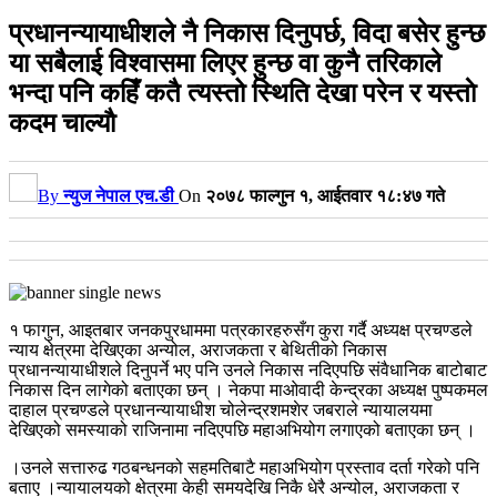
प्रधानन्यायाधीशले नै निकास दिनुपर्छ, विदा बसेर हुन्छ
या सबैलाई विश्वासमा लिएर हुन्छ वा कुनै तरिकाले
भन्दा पनि कहिँ कतै त्यस्तो स्थिति देखा परेन र यस्ताे
कदम चाल्याै
By
न्युज नेपाल एच.डी
On
२०७८ फाल्गुन १, आईतवार १८:४७ गते
१ फागुन, आइतबार जनकपुरधाममा पत्रकारहरुसँग कुरा गर्दै अध्यक्ष प्रचण्डले
न्याय क्षेत्रमा देखिएका अन्योल, अराजकता र बेथितीको निकास
प्रधानन्यायाधीशले दिनुपर्ने भए पनि उनले निकास नदिएपछि संवैधानिक बाटोबाट
निकास दिन लागेको बताएका छन् । नेकपा माओवादी केन्द्रका अध्यक्ष पुष्पकमल
दाहाल प्रचण्डले प्रधानन्यायाधीश चोलेन्द्रशमशेर जबराले न्यायालयमा
देखिएको समस्याको राजिनामा नदिएपछि महाअभियोग लगाएको बताएका छन् ।
।उनले सत्तारुढ गठबन्धनको सहमतिबाटै महाअभियोग प्रस्ताव दर्ता गरेको पनि
बताए ।न्यायालयको क्षेत्रमा केही समयदेखि निकै धेरै अन्योल, अराजकता र