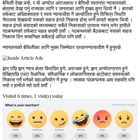
बेथिती देखा पर्‍यो, र यो अन्योल अराजकता र बेतिथी स्वतन्त्र न्यायलयको
क्षेत्रमा देखा पर्नु राज्यका लागि र जनताका लागि दुखद कुरा थियो नै । बारको
तर्फबाट अधिवक्ताहरु र स्वयं न्यायाधीश नै आन्दोलित हुने विचित्र स्थिति
नेपालमा देखापर्‍यो यसको सहज ढंगले निकास होस् भन्ने हाम्रो चाहना थियो ।
सहज ढंगले संवादको माध्यमबाट सबैले निकासको प्रयास गरुन् भनेर हामीले
गठबन्धनको तर्फबाट पहल कदमी गर्‍यौं । गठबन्धनको बैठकबाट यसको सहज
निकास दिन सम्बन्धित सबैलाई अपिल पनि गर्‍यौं ।
न्यायलयको बेथितीका लागि मुख्य जिम्मेवार प्रधानन्यायाधीश नै हुनुपर्छ
झन् पछि झन् न्याय क्षेत्र विवादित हुने, अराजक हुने, झन् अन्योलग्रस्त हुने
देखिएपछि एउटा वैधानिक, संवैधानिक र लोकतानित्रक बाटोबाट समस्याको
निकास गर्ने भनेको महाअभियोग नै हुन्छ । त्यसमा गठबन्धनमा आम सहमति पनि
भयो र हामीले त्यो दर्ता गर्‍यौं ।
Visited 6 times, 1 visit(s) today