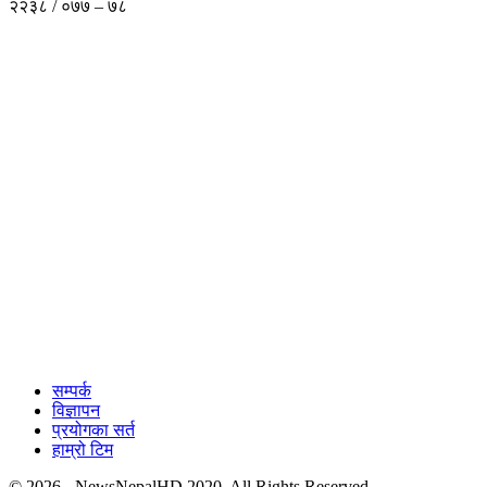
२२३८ / ०७७ – ७८
सम्पर्क
विज्ञापन
प्रयोगका सर्त
हाम्रो टिम
© 2026 - NewsNepalHD 2020. All Rights Reserved.