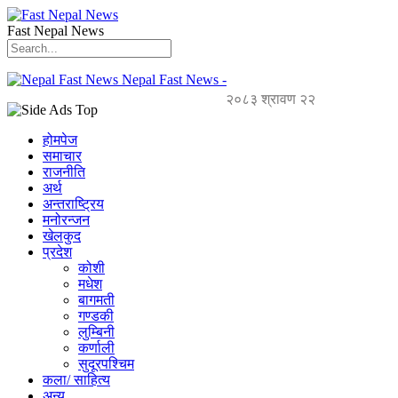
Fast Nepal News
Nepal Fast News -
२०८३ श्रावण २२
होमपेज
समाचार
राजनीति
अर्थ
अन्तराष्ट्रिय
मनोरन्जन
खेलकुद
प्रदेश
कोशी
मधेश
बागमती
गण्डकी
लुम्बिनी
कर्णाली
सुदूरपश्चिम
कला/ साहित्य
अन्य