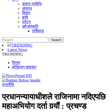
सूचना प्रविधि
अपराध
बिचार
कृषि
पर्यटन
धर्म/संस्कृति
राशिफल
TRENDING
Latest News
TRENDING
फिचर
ब्रेकिङ्ग समाचार
राजनीति
प्रधानन्यायाधीशले राजिनामा नदिएपछि
महाअभियोग दर्ता गर्‍यौं : प्रचण्ड