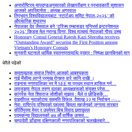
अन्तर्राष्ट्रिय मापदण्डअनुसारको लेखापरीक्षण र प्रभावकारी सुशासन
आजको अपरिहार्यता : अध्यक्ष अग्रवाल
त्रिभुवन विश्वविद्यालयबाट ‘स्टार्टअप समिट नेपाल-२०२६’ को
औपचारिक शुभारम्भ
नेपालका देव जैसवाल बने ‘टुरिज्म एम्बासडर युनिभर्स इन्टरनेशनल
२०२६’ किड्स मेल ग्रान्ड विनर, विश्व मञ्चमा नेपालको गौरव उच्च
Honorary Consul General Rajesh Kazi Shrestha receives
“Outstanding Award” securing the First Position among
Vietnam’s Honorary Consuls
सुनसरी घटनाले धार्मिक स्वतन्त्रतामाथि प्रहार : निष्पक्ष छानबिनको माग
धेरैले पढेको
समतामूलक समाज निर्माण आजको आबश्यकता
गाई भैंसीमा लाग्ने प्रमुख रोगहरु वारे जानि राखैां ।
राइनास नगरपालिका भर मै SEE मा प्रथम स्थान हासिल गर्न…
लमजुङमा नेपाल तरुण दलका अध्यक्षहरूको संयुक्त प्रेस…
कांग्रेस नेता शिवराज जोशीको सुझाव : मैले त छोडिसकें…
वाइसीएल नुवाकोटमा सहमति विफल, वैशाख २२ मा निर्वाचन —…
नेवा: राष्ट्रिय परिषद्को पहलमा बिमला महर्जनको जग्गामा तारबार
कीर्तिपुरमा मेयर र उपमेयर बिच विवाद छताछुल्ल
पद्मकन्या विद्यालयको ७७ औं ‌‌वार्षिक ‌उत्सव…
चम्पादेवी डाँडामा दक्षिणकाली नगरपलिकाको चलखेलबारे…