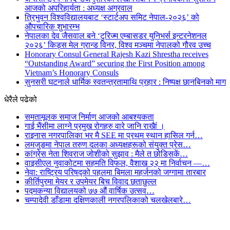
आजको अपरिहार्यता : अध्यक्ष अग्रवाल
त्रिभुवन विश्वविद्यालयबाट ‘स्टार्टअप समिट नेपाल-२०२६’ को
औपचारिक शुभारम्भ
नेपालका देव जैसवाल बने ‘टुरिज्म एम्बासडर युनिभर्स इन्टरनेशनल
२०२६’ किड्स मेल ग्रान्ड विनर, विश्व मञ्चमा नेपालको गौरव उच्च
Honorary Consul General Rajesh Kazi Shrestha receives
“Outstanding Award” securing the First Position among
Vietnam’s Honorary Consuls
सुनसरी घटनाले धार्मिक स्वतन्त्रतामाथि प्रहार : निष्पक्ष छानबिनको माग
धेरैले पढेको
समतामूलक समाज निर्माण आजको आबश्यकता
गाई भैंसीमा लाग्ने प्रमुख रोगहरु वारे जानि राखैां ।
राइनास नगरपालिका भर मै SEE मा प्रथम स्थान हासिल गर्न…
लमजुङमा नेपाल तरुण दलका अध्यक्षहरूको संयुक्त प्रेस…
कांग्रेस नेता शिवराज जोशीको सुझाव : मैले त छोडिसकें…
वाइसीएल नुवाकोटमा सहमति विफल, वैशाख २२ मा निर्वाचन —…
नेवा: राष्ट्रिय परिषद्को पहलमा बिमला महर्जनको जग्गामा तारबार
कीर्तिपुरमा मेयर र उपमेयर बिच विवाद छताछुल्ल
पद्मकन्या विद्यालयको ७७ औं ‌‌वार्षिक ‌उत्सव…
चम्पादेवी डाँडामा दक्षिणकाली नगरपलिकाको चलखेलबारे…