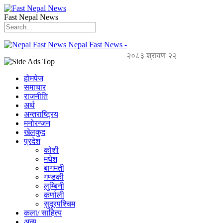
Fast Nepal News
Nepal Fast News -
२०८३ श्रावण २२
होमपेज
समाचार
राजनीति
अर्थ
अन्तराष्ट्रिय
मनोरन्जन
खेलकुद
प्रदेश
कोशी
मधेश
बागमती
गण्डकी
लुम्बिनी
कर्णाली
सुदूरपश्चिम
कला/ साहित्य
अन्य