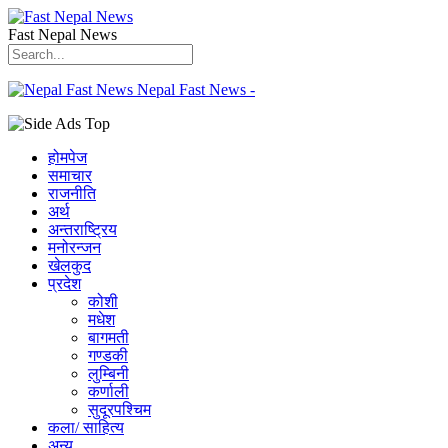
Fast Nepal News
Nepal Fast News -
होमपेज
समाचार
राजनीति
अर्थ
अन्तराष्ट्रिय
मनोरन्जन
खेलकुद
प्रदेश
कोशी
मधेश
बागमती
गण्डकी
लुम्बिनी
कर्णाली
सुदूरपश्चिम
कला/ साहित्य
अन्य