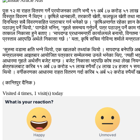
पुस १२ मा राहत वितरण गर्ने प्रयोजनका लागि भन्दै ११ अर्ब ८७ करोड ५१ लाख ६१ 
विस्तृत विवरण नै थिएन । कृषिले धानबाली, तरकारी खेती, फलफूल खेती तथा माछ
दिनभित्र सबै विवरणसहित पत्राचार गर्न भनेको छ । ‘कृषिअन्तर्गत रहेका ज्ञान के
पठाउनु पर्ने थियो,’ पाण्डेले भनिन्, ‘गृहले समन्वय गर्नुपर्ने, पत्र पठाउनु पर
तत्काल निकासा हुने बताए । ‘मापदण्ड प्रधानमन्त्री कार्यालयले बनायो, विगतमा 
प्रस्ताव आएपछि अर्थले निकासा गर्छ ।’ यता, कृषि सचिव गोविन्द शर्माले मन्त
‘सुरुमा वडामा क्षति भन्ने थियो, एक खालको तथ्यांक थियो । मापदण्ड बनेपछि अ
मन्त्रालयमा आइतबार आयोजित पत्रकार सम्मेलनमा उनले भनेका थिए, ‘त्यही भएर म
आधारमा गृहले अर्थसँग बजेट माग्छ । बजेट निकासा भएपछि कोष तथा लेखा नियन्त्
क्षेत्रफलबाट करिब ११ अर्ब ८७ करोड ५१ लाख रुपैयाँ (४ लाख २४ हजार १ सय १३
थियो । वर्गीकरणका आधारमा राहत वितरण गर्दा करिब ५ अर्ब ५२ करोड रुपैयाँ खर
( कान्तिपुर दैनिक )
Visited 4 times, 1 visit(s) today