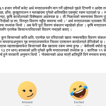
हजार रुपैयाँ बजेट अर्थ मन्त्रालयसँग माग गर्ने उद्देश्यले गृहले टिप्पणी र आदे
ा, हाँस, कुखुरापालन र मलखादमा पुगेको क्षतिसहित एकमुष्ट रकम पठाएको छ । त्यस
न्द्र, कृषि कार्यालयको विशेषज्ञता आवश्यक छ । ती निकायको समन्वयमा विवरण पुष्टि
्ने काम गरिरहेको छ तर, विस्तृत विवरण नहुँदा समस्या भयो ।’ अर्थ मन्त्रालयका प्र
रफ तथ्यांक थियो । अब फेरि पूरा विवरण संकलन भइरहेको होला । कृषि मन्त्रालयले 
्रालयसँग प्रत्येक किसान/परिवारको विवरण नभएको बताए ।
ब कुन किसानको कति क्षति, प्रत्येक घर परिवारको खाता नम्बरसहित विवरण संकलन 
ापदण्डअनुसार गृह मन्त्रालयमार्फत जिल्ला प्रशासन कार्यालयले हेरिरहेको छ । 
रक महाशाखामार्फत किसानको बैंक खातामा रकम जम्मा हुन्छ ।’ बेमौसमी वर्षाले म
 टन धान) बराबरको क्षति पुगेको कृषि मन्त्रालयको तथ्यांक छ । कात्तिक ११ को 
्च हुने सरकारी अनुमान थियो । नोक्सानको आधा मात्रै क्षतिपूर्ति दिने मनसाय 