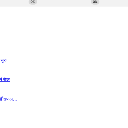
सुरु
्न रोक
ा १७औँ सफल…