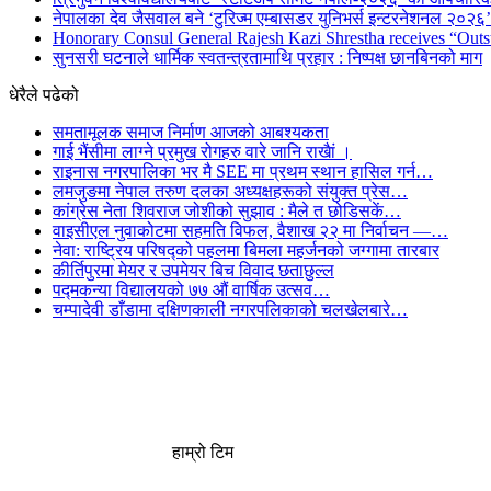
नेपालका देव जैसवाल बने ‘टुरिज्म एम्बासडर युनिभर्स इन्टरनेशनल २०२६’ 
Honorary Consul General Rajesh Kazi Shrestha receives “Outs
सुनसरी घटनाले धार्मिक स्वतन्त्रतामाथि प्रहार : निष्पक्ष छानबिनको माग
धेरैले पढेको
समतामूलक समाज निर्माण आजको आबश्यकता
गाई भैंसीमा लाग्ने प्रमुख रोगहरु वारे जानि राखैां ।
राइनास नगरपालिका भर मै SEE मा प्रथम स्थान हासिल गर्न…
लमजुङमा नेपाल तरुण दलका अध्यक्षहरूको संयुक्त प्रेस…
कांग्रेस नेता शिवराज जोशीको सुझाव : मैले त छोडिसकें…
वाइसीएल नुवाकोटमा सहमति विफल, वैशाख २२ मा निर्वाचन —…
नेवा: राष्ट्रिय परिषद्को पहलमा बिमला महर्जनको जग्गामा तारबार
कीर्तिपुरमा मेयर र उपमेयर बिच विवाद छताछुल्ल
पद्मकन्या विद्यालयको ७७ औं ‌‌वार्षिक ‌उत्सव…
चम्पादेवी डाँडामा दक्षिणकाली नगरपलिकाको चलखेलबारे…
हाम्रो टिम