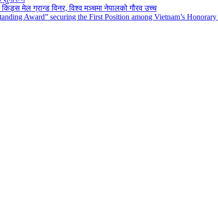
किड्स मेल ग्रान्ड विनर, विश्व मञ्चमा नेपालको गौरव उच्च
tanding Award” securing the First Position among Vietnam’s Honorary