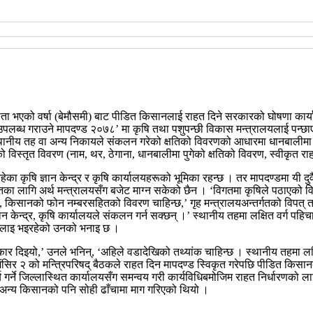
ता भएको वर्षा (बेमौसमी) बाट पीडित किसानलाई राहत दिने सरकारको घोषणा कार्यान
त उपलब्ध गराउने मापदण्ड २०७८’ मा कृषि तथा पशुपन्छी विकास मन्त्रालयलाई पन
 स्थानीय तह वा अन्य निकायले संकलन गरेको क्षतिको विवरणको आधारमा धानबालीमा प
स्तृत विवरण (नाम, थर, ठेगाना, धानबालीमा पुगेको क्षतिको विवरण, स्वीकृत रा
हेका कृषि ज्ञान केन्द्र र कृषि कार्यालयहरूको भूमिका रहन्छ । तर मापदण्डमा यी 
ाहतका लागि अर्थ मन्त्रालयसँग बजेट माग्न सकेको छैन । ‘विगतमा कृषिले पठाएक
, किसानको फोन नम्बरसहितको विवरण चाहिन्छ,’ गृह मन्त्रालयअन्तर्गतको विपत् तथ
ञान केन्द्र, कृषि कार्यालयले संकलन गर्न सक्छन् ।’ स्थानीय तहमा लक्षित वर्ग पहि
ढिलाइ भइरहेको उनको भनाइ छ ।
र दिइयो,’ उनले भनिन्, ‘अहिले वडादेखिको तथ्यांक चाहिन्छ । स्थानीय तहमा लक्षित वर
ंसिर २ को मन्त्रिपरिषद् बैठकले राहत दिन मापदण्ड स्विकृत गरेपछि पीडित किसा
कार्य गर्ने जिल्लास्थित कार्यालयसँग समन्वय गरी कार्यविधिबमोजिम राहत निर्धारणक
ा अन्य किसानको पनि सोही ढाँचामा माग गरिएको थियो ।