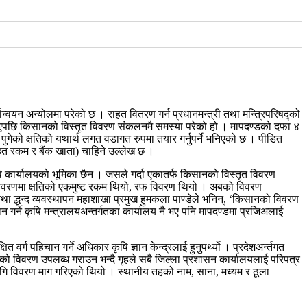
्वयन अन्योलमा परेको छ । राहत वितरण गर्न प्रधानमन्त्री तथा मन्त्रिपरिषद्को
्छाएपछि किसानको विस्तृत विवरण संकलनमै समस्या परेको हो ।
मापदण्डको दफा ४
ुगेको क्षतिको यथार्थ लगत वडागत रुपमा तयार गर्नुपर्ने भनिएको छ । पीडित
हत रकम र बैंक खाता) चाहिने उल्लेख छ ।
दुवै कार्यालयको भूमिका छैन । जसले गर्दा एकातर्फ किसानको विस्तृत विवरण
ो विवरणमा क्षतिको एकमुष्ट रकम थियो, रफ विवरण थियो । अबको विवरण
ा द्धन्द व्यवस्थापन महाशाखा प्रमुख हुमकला पाण्डेले भनिन्, ‘किसानको विवरण
चान गर्ने कृषि मन्त्रालयअन्तर्गतका कार्यालय नै भए पनि मापदण्डमा प्रजिअलाई
्ग पहिचान गर्ने अधिकार कृषि ज्ञान केन्द्रलाई हुनुपर्थ्यो । प्रदेशअर्न्तगत
नको विवरण उपलब्ध गराउन भन्दै गृहले सबै जिल्ला प्रशासन कार्यालयलाई परिपत्र
ो लागि विवरण माग गरिएको थियो । स्थानीय तहको नाम, साना, मध्यम र ठूला