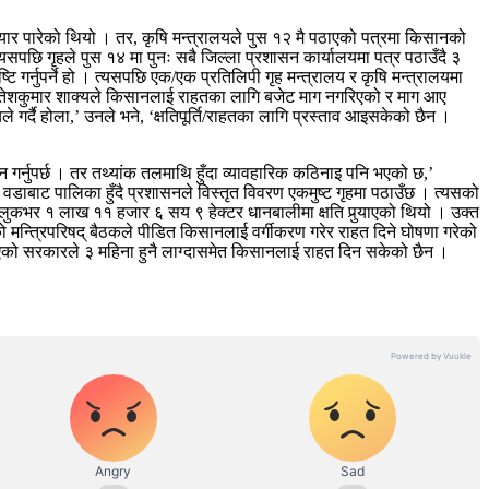
श तयार पारेको थियो । तर, कृषि मन्त्रालयले पुस १२ मै पठाएको पत्रमा किसानको
पछि गृहले पुस १४ मा पुनः सबै जिल्ला प्रशासन कार्यालयमा पत्र पठाउँदै ३
 गर्नुपर्ने हो । त्यसपछि एक/एक प्रतिलिपी गृह मन्त्रालय र कृषि मन्त्रालयमा
वक्ता रितेशकुमार शाक्यले किसानलाई राहतका लागि बजेट माग नगरिएको र माग आए
गर्दै होला,’ उनले भने, ‘क्षतिपूर्ति/राहतका लागि प्रस्ताव आइसकेको छैन ।
गर्नुपर्छ । तर तथ्यांक तलमाथि हुँदा व्यावहारिक कठिनाइ पनि भएको छ,’
वडाबाट पालिका हुँदै प्रशासनले विस्तृत विवरण एकमुष्ट गृहमा पठाउँछ । त्यसको
ुलुकभर १ लाख ११ हजार ६ सय ९ हेक्टर धानबालीमा क्षति पुर्‍याएको थियो । उक्त
मन्त्रिपरिषद् बैठकले पीडित किसानलाई वर्गीकरण गरेर राहत दिने घोषणा गरेको
बनाएको सरकारले ३ महिना हुनै लाग्दासमेत किसानलाई राहत दिन सकेको छैन ।