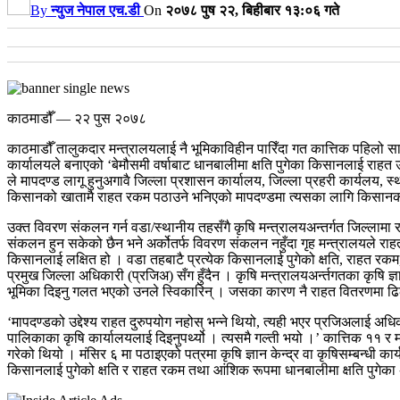
By
न्युज नेपाल एच.डी
On
२०७८ पुष २२, बिहीबार १३:०६ गते
काठमाडौँ — २२ पुस २०७८
काठमाडौँ तालुकदार मन्त्रालयलाई नै भूमिकाविहीन पारिँदा गत कात्तिक पहिलो सा
कार्यालयले बनाएको ‘बेमौसमी वर्षाबाट धानबालीमा क्षति पुगेका किसानलाई राह
ले मापदण्ड लागू हुनुअगावै जिल्ला प्रशासन कार्यालय, जिल्ला प्रहरी कार्यलय,
किसानको खातामै राहत रकम पठाउने भनिएको मापदण्डमा त्यसका लागि किसानको वि
उक्त विवरण संकलन गर्न वडा/स्थानीय तहसँगै कृषि मन्त्रालयअन्तर्गत जिल्लामा र
संकलन हुन सकेको छैन भने अर्कोतर्फ विवरण संकलन नहुँदा गृह मन्त्रालयले र
किसानलाई लक्षित हो । वडा तहबाटै प्रत्येक किसानलाई पुगेको क्षति, राहत रकम
प्रमुख जिल्ला अधिकारी (प्रजिअ) सँग हुँदैन । कृषि मन्त्रालयअर्न्तगतका कृषि ज्
भूमिका दिइनु गलत भएको उनले स्विकारिन् । जसका कारण नै राहत वितरणमा 
‘मापदण्डको उद्देश्य राहत दुरुपयोग नहोस् भन्ने थियो, त्यही भएर प्रजिअलाई अधिका
पालिकाका कृषि कार्यालयलाई दिइनुपर्थ्यो । त्यसमै गल्ती भयो ।’
कात्तिक ११ र म
गरेको थियो । मंसिर ६ मा पठाइएको पत्रमा कृषि ज्ञान केन्द्र वा कृषिसम्बन्धी 
किसानलाई पुगेको क्षति र राहत रकम तथा आंशिक रूपमा धानबालीमा क्षति पुगेक