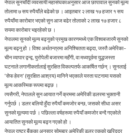
नेपाल सुनचाँदी व्यवसायी महासंघकाअनुसार आज छापावाल सुनको मूल्य
तोलामा ७ सय रुपैयाँले बढेको छ । आइतबार २ लाख १७ हजार १ सय
रुपैयाँमा कारोबार भएको सुन आज बढेर तोलाको २ लाख १७ हजार ८
सयमा कारोबार भइरहेको छ ।
नेपालमा सुनको मूल्य बढ्नुको प्रमुख कारणमध्ये एक विश्वबजारमै सुनको
मूल्य बढ्नु हो । विश्व अर्थतन्त्रमा अनिश्चितता बढ्दा, जस्तै अमेरिका–
चीन व्यापार द्वन्द्व, युरोपेली बजारमा महँगी, वा मध्यपूर्वमा युद्धजस्ता
घटनाले लगानीकर्तालाई सुरक्षित विकल्पतर्फ आकर्षित गर्छन् । सुनलाई
‘सेफ हेवन’ (सुरक्षित आश्रय) मानिने भएकाले यस्ता घटनामा यसको
मूल्य आकस्मिक रूपमा बढ्छ ।
त्यसैगरी, नेपालले सुन आयात गर्ने क्रममा अमेरिकी डलरमा भुक्तानी
गर्नुपर्छ । डलर बलियो हुँदा रुपैयाँ कमजोर बन्छ, जसको सीधा असर
सुनको मूल्यमा पर्छ । पछिल्ला वर्षहरूमा रुपैयाँ कमजोर बन्दै गएकोले
आयातित सुनको मूल्य बढ्न गएको हो ।
नेपाल राष्ट्र बैंकका अनुसार सोमबार अमेरिकी डलर एकको खरिददर