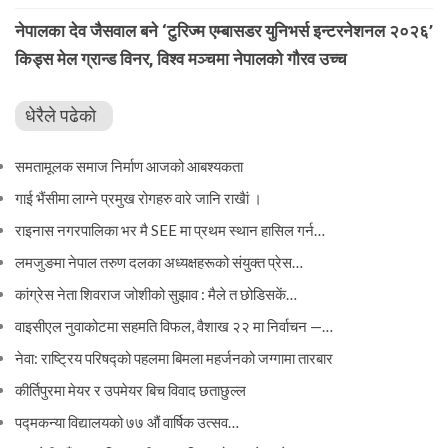
नेपालका देव जैसवाल बने ‘टुरिज्म एम्बासडर युनिभर्स इन्टरनेशनल २०२६’
किड्स मेल ग्रान्ड विनर, विश्व मञ्चमा नेपालको गौरव उच्च
धेरैले पढेको
समतामूलक समाज निर्माण आजको आबश्यकता
गाई भैंसीमा लाग्ने प्रमुख रोगहरु वारे जानि राखैां ।
राइनास नगरपालिका भर मै SEE मा प्रथम स्थान हासिल गर्न…
लमजुङमा नेपाल तरुण दलका अध्यक्षहरूको संयुक्त प्रेस…
कांग्रेस नेता शिवराज जोशीको सुझाव : मैले त छोडिसकें…
वाइसीएल नुवाकोटमा सहमति विफल, वैशाख २२ मा निर्वाचन —…
नेवा: राष्ट्रिय परिषद्को पहलमा बिमला महर्जनको जग्गामा तारबार
कीर्तिपुरमा मेयर र उपमेयर बिच विवाद छताछुल्ल
पद्मकन्या विद्यालयको ७७ औं ‌‌वार्षिक ‌उत्सव…