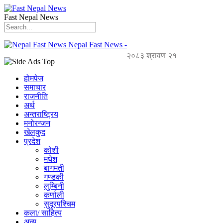
Fast Nepal News
Nepal Fast News -
२०८३ श्रावण २१
होमपेज
समाचार
राजनीति
अर्थ
अन्तराष्ट्रिय
मनोरन्जन
खेलकुद
प्रदेश
कोशी
मधेश
बागमती
गण्डकी
लुम्बिनी
कर्णाली
सुदूरपश्चिम
कला/ साहित्य
अन्य