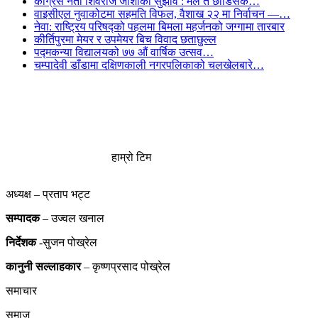
कांग्रेस नेता शिवराज जोशीको सुझाव : मैले त छोडिसकें…
वाइसीएल नुवाकोटमा सहमति विफल, वैशाख २२ मा निर्वाचन —…
नेवा: राष्ट्रिय परिषद्को पहलमा बिमला महर्जनको जग्गामा तारबार
कीर्तिपुरमा मेयर र उपमेयर बिच विवाद छताछुल्ल
पद्मकन्या विद्यालयको ७७ औं ‌‌वार्षिक ‌उत्सव…
चम्पादेवी डाँडामा दक्षिणकाली नगरपलिकाको चलखेलबारे…
हाम्रो टिम
अध्यक्ष – प्रताप भट्ट
सम्पादक
– उज्वल खनाल
निर्देशक
-सुजन पोख्रेल
कानुनी
सल्लाहकार
– कृष्णप्रसाद पोख्रेल
समाचार
समाज