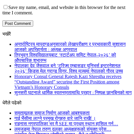
Save my name, email, and website in this browser for the next
time I comment.
भर्खरै
अन्तर्राष्ट्रिय मापदण्डअनुसारको लेखापरीक्षण र प्रभावकारी सुशासन
आजको अपरिहार्यता : अध्यक्ष अग्रवाल
त्रिभुवन विश्वविद्यालयबाट ‘स्टार्टअप समिट नेपाल-२०२६’ को
औपचारिक शुभारम्भ
नेपालका देव जैसवाल बने ‘टुरिज्म एम्बासडर युनिभर्स इन्टरनेशनल
२०२६’ किड्स मेल ग्रान्ड विनर, विश्व मञ्चमा नेपालको गौरव उच्च
Honorary Consul General Rajesh Kazi Shrestha receives
“Outstanding Award” securing the First Position among
Vietnam’s Honorary Consuls
सुनसरी घटनाले धार्मिक स्वतन्त्रतामाथि प्रहार : निष्पक्ष छानबिनको माग
धेरैले पढेको
समतामूलक समाज निर्माण आजको आबश्यकता
गाई भैंसीमा लाग्ने प्रमुख रोगहरु वारे जानि राखैां ।
राइनास नगरपालिका भर मै SEE मा प्रथम स्थान हासिल गर्न…
लमजुङमा नेपाल तरुण दलका अध्यक्षहरूको संयुक्त प्रेस…