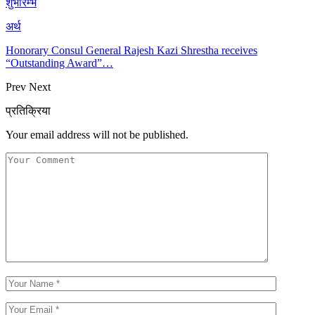
शुभारम्भ
अर्थ
Honorary Consul General Rajesh Kazi Shrestha receives
“Outstanding Award”…
Prev
Next
प्रतिक्रिया
Your email address will not be published.