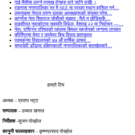
गाई भैंसीमा लाग्ने प्रमुख रोगहरु वारे जानि राखैां ।
राइनास नगरपालिका भर मै SEE मा प्रथम स्थान हासिल गर्न…
लमजुङमा नेपाल तरुण दलका अध्यक्षहरूको संयुक्त प्रेस…
कांग्रेस नेता शिवराज जोशीको सुझाव : मैले त छोडिसकें…
वाइसीएल नुवाकोटमा सहमति विफल, वैशाख २२ मा निर्वाचन —…
नेवा: राष्ट्रिय परिषद्को पहलमा बिमला महर्जनको जग्गामा तारबार
कीर्तिपुरमा मेयर र उपमेयर बिच विवाद छताछुल्ल
पद्मकन्या विद्यालयको ७७ औं ‌‌वार्षिक ‌उत्सव…
चम्पादेवी डाँडामा दक्षिणकाली नगरपलिकाको चलखेलबारे…
हाम्रो टिम
अध्यक्ष – प्रताप भट्ट
सम्पादक
– उज्वल खनाल
निर्देशक
-सुजन पोख्रेल
कानुनी
सल्लाहकार
– कृष्णप्रसाद पोख्रेल