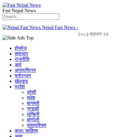
Fast Nepal News
Nepal Fast News -
२०८३ श्रावण २४
होमपेज
समाचार
राजनीति
अर्थ
अन्तराष्ट्रिय
मनोरन्जन
खेलकुद
प्रदेश
कोशी
मधेश
बागमती
गण्डकी
लुम्बिनी
कर्णाली
सुदूरपश्चिम
कला/ साहित्य
अन्य