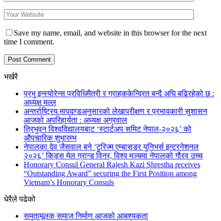
Save my name, email, and website in this browser for the next
time I comment.
भर्खरै
प्रभु इन्स्योरेन्स प्रविधिमैत्री र ग्राहककेन्द्रित बन्दै अघि बढिरहेको छ :
अध्यक्ष मल्ल
अन्तर्राष्ट्रिय मापदण्डअनुसारको लेखापरीक्षण र प्रभावकारी सुशासन
आजको अपरिहार्यता : अध्यक्ष अग्रवाल
त्रिभुवन विश्वविद्यालयबाट ‘स्टार्टअप समिट नेपाल-२०२६’ को
औपचारिक शुभारम्भ
नेपालका देव जैसवाल बने ‘टुरिज्म एम्बासडर युनिभर्स इन्टरनेशनल
२०२६’ किड्स मेल ग्रान्ड विनर, विश्व मञ्चमा नेपालको गौरव उच्च
Honorary Consul General Rajesh Kazi Shrestha receives
“Outstanding Award” securing the First Position among
Vietnam’s Honorary Consuls
धेरैले पढेको
समतामूलक समाज निर्माण आजको आबश्यकता