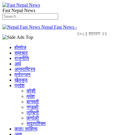
Fast Nepal News
Nepal Fast News -
२०८३ श्रावण २२
होमपेज
समाचार
राजनीति
अर्थ
अन्तराष्ट्रिय
मनोरन्जन
खेलकुद
प्रदेश
कोशी
मधेश
बागमती
गण्डकी
लुम्बिनी
कर्णाली
सुदूरपश्चिम
कला/ साहित्य
अन्य