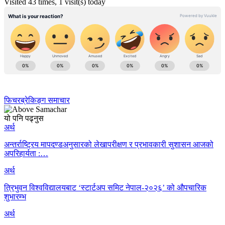
Visited 43 times, 1 visit(s) today
फिचर
ब्रेकिङ्ग समाचार
यो पनि पढ्नुस
अर्थ
अन्तर्राष्ट्रिय मापदण्डअनुसारको लेखापरीक्षण र प्रभावकारी सुशासन आजको
अपरिहार्यता :…
अर्थ
त्रिभुवन विश्वविद्यालयबाट ‘स्टार्टअप समिट नेपाल-२०२६’ को औपचारिक
शुभारम्भ
अर्थ