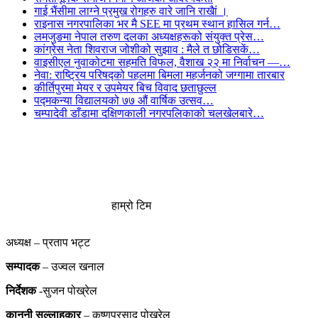
गाई भैंसीमा लाग्ने प्रमुख रोगहरु वारे जानि राखैां ।
राइनास नगरपालिका भर मै SEE मा प्रथम स्थान हासिल गर्न…
लमजुङमा नेपाल तरुण दलका अध्यक्षहरूको संयुक्त प्रेस…
कांग्रेस नेता शिवराज जोशीको सुझाव : मैले त छोडिसकें…
वाइसीएल नुवाकोटमा सहमति विफल, वैशाख २२ मा निर्वाचन —…
नेवा: राष्ट्रिय परिषद्को पहलमा बिमला महर्जनको जग्गामा तारबार
कीर्तिपुरमा मेयर र उपमेयर बिच विवाद छताछुल्ल
पद्मकन्या विद्यालयको ७७ औं ‌‌वार्षिक ‌उत्सव…
चम्पादेवी डाँडामा दक्षिणकाली नगरपलिकाको चलखेलबारे…
हाम्रो टिम
अध्यक्ष – प्रताप भट्ट
सम्पादक
– उज्वल खनाल
निर्देशक
-सुजन पोख्रेल
कानुनी
सल्लाहकार
– कृष्णप्रसाद पोख्रेल