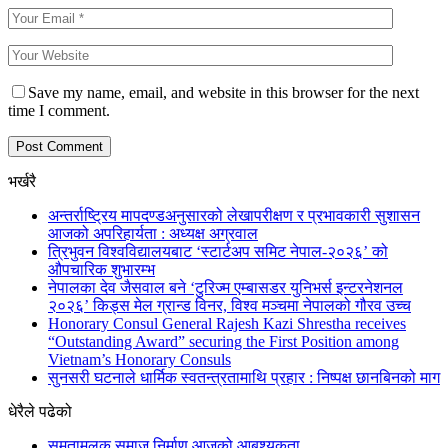
Save my name, email, and website in this browser for the next
time I comment.
भर्खरै
अन्तर्राष्ट्रिय मापदण्डअनुसारको लेखापरीक्षण र प्रभावकारी सुशासन
आजको अपरिहार्यता : अध्यक्ष अग्रवाल
त्रिभुवन विश्वविद्यालयबाट ‘स्टार्टअप समिट नेपाल-२०२६’ को
औपचारिक शुभारम्भ
नेपालका देव जैसवाल बने ‘टुरिज्म एम्बासडर युनिभर्स इन्टरनेशनल
२०२६’ किड्स मेल ग्रान्ड विनर, विश्व मञ्चमा नेपालको गौरव उच्च
Honorary Consul General Rajesh Kazi Shrestha receives
“Outstanding Award” securing the First Position among
Vietnam’s Honorary Consuls
सुनसरी घटनाले धार्मिक स्वतन्त्रतामाथि प्रहार : निष्पक्ष छानबिनको माग
धेरैले पढेको
समतामूलक समाज निर्माण आजको आबश्यकता