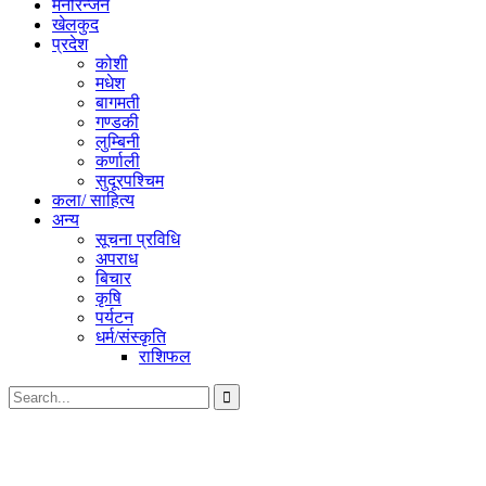
मनोरन्जन
खेलकुद
प्रदेश
कोशी
मधेश
बागमती
गण्डकी
लुम्बिनी
कर्णाली
सुदूरपश्चिम
कला/ साहित्य
अन्य
सूचना प्रविधि
अपराध
बिचार
कृषि
पर्यटन
धर्म/संस्कृति
राशिफल