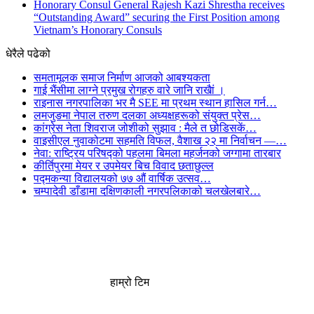
Honorary Consul General Rajesh Kazi Shrestha receives
“Outstanding Award” securing the First Position among
Vietnam’s Honorary Consuls
धेरैले पढेको
समतामूलक समाज निर्माण आजको आबश्यकता
गाई भैंसीमा लाग्ने प्रमुख रोगहरु वारे जानि राखैां ।
राइनास नगरपालिका भर मै SEE मा प्रथम स्थान हासिल गर्न…
लमजुङमा नेपाल तरुण दलका अध्यक्षहरूको संयुक्त प्रेस…
कांग्रेस नेता शिवराज जोशीको सुझाव : मैले त छोडिसकें…
वाइसीएल नुवाकोटमा सहमति विफल, वैशाख २२ मा निर्वाचन —…
नेवा: राष्ट्रिय परिषद्को पहलमा बिमला महर्जनको जग्गामा तारबार
कीर्तिपुरमा मेयर र उपमेयर बिच विवाद छताछुल्ल
पद्मकन्या विद्यालयको ७७ औं ‌‌वार्षिक ‌उत्सव…
चम्पादेवी डाँडामा दक्षिणकाली नगरपलिकाको चलखेलबारे…
हाम्रो टिम