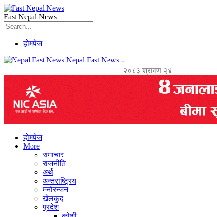
Fast Nepal News
होमपेज
Nepal Fast News -
२०८३ श्रावण २४
होमपेज
More
समाचार
राजनीति
अर्थ
अन्तराष्ट्रिय
मनोरन्जन
खेलकुद
प्रदेश
कोशी