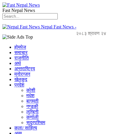
Fast Nepal News
Nepal Fast News -
२०८३ श्रावण २४
होमपेज
समाचार
राजनीति
अर्थ
अन्तराष्ट्रिय
मनोरन्जन
खेलकुद
प्रदेश
कोशी
मधेश
बागमती
गण्डकी
लुम्बिनी
कर्णाली
सुदूरपश्चिम
कला/ साहित्य
अन्य