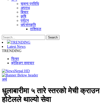
सूचना प्रविधि
अपराध
बिचार
कृषि
पर्यटन
धर्म/संस्कृति
राशिफल
TRENDING
Latest News
TRENDING
फिचर
ब्रेकिङ्ग समाचार
अर्थ
धुलाबारीमा ५ तारे स्तरको मेची क्राउन
होटेलले थाल्यो सेवा