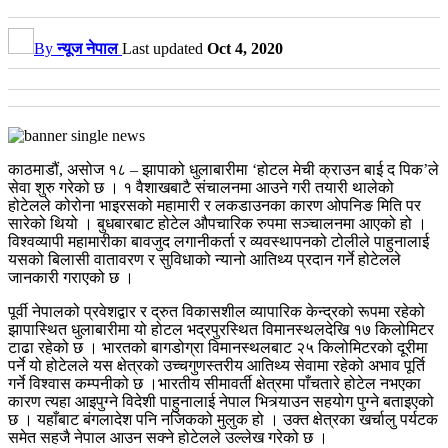
By
न्यूज नेपाल
Last updated
Oct 4, 2020
काठमाडौं, असोज १८ – झापाको धुलाबारीमा ‘होटल मेची क्राउन बाई द पिक’ले
सेवा शुरु गरेको छ । १ वैशाखबाटै संचालनमा आउने गरी तयारी थालेको
होटेलले कोरोना भाइरसको महामारी र लकडाउनका कारण ओपनिङ मिति पर
सारेको थियो । बुधबारबाट होटेल औपचारिक रुपमा सञ्चालनमा आएको हो ।
विश्वव्यापी महामारीका बावजुद लगानीकर्ता र व्यवस्थापनको टोलीले पाहुनालाई
यसको बिलासी वातावरण र सुविधाको न्यानो आतिथ्य प्रदान गर्ने होटेलले
जानकारी गराएको छ ।
पूर्वी नेपालको प्रवेशद्वार र द्रुत विकासशील व्यापारिक केन्द्रको रूपमा रहेको
झापास्थित धुलाबारीमा यो होटल भद्रपुरस्थित विमानस्थलदेखि १७ किलोमिटर
टाढा रहेको छ । भारतको बागडोग्रा विमानस्थलबाट २५ किलोमिटरको दूरीमा
पर्ने यो होटेलले यस क्षेत्रको उच्चगुणस्तरीय आतिथ्य सेवामा रहेको अभाव पूर्ति
गर्ने विश्वास कम्पनीको छ ।भारतीय सीमावर्ती क्षेत्रमा पाँचतारे होटेल नभएका
कारण त्यहा आइपुग्ने विदेशी पाहुनालाई नेपाल भित्र्याउन सहयोग पुग्ने बताइएको
छ । यहाँबाट बंगलादेश पनि नजिकको मुलुक हो । उक्त क्षेत्रका खर्चालु पर्यटक
समेत सहजै नेपाल आउन सक्ने होटेलले उल्लेख गरेको छ ।