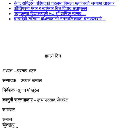
नेवा: राष्ट्रिय परिषद्को पहलमा बिमला महर्जनको जग्गामा तारबार
कीर्तिपुरमा मेयर र उपमेयर बिच विवाद छताछुल्ल
पद्मकन्या विद्यालयको ७७ औं ‌‌वार्षिक ‌उत्सव…
चम्पादेवी डाँडामा दक्षिणकाली नगरपलिकाको चलखेलबारे…
हाम्रो टिम
अध्यक्ष – प्रताप भट्ट
सम्पादक
– उज्वल खनाल
निर्देशक
-सुजन पोख्रेल
कानुनी
सल्लाहकार
– कृष्णप्रसाद पोख्रेल
समाचार
समाज
खेलकुद़़