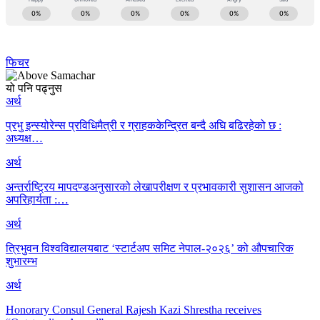
फिचर
यो पनि पढ्नुस
अर्थ
प्रभु इन्स्योरेन्स प्रविधिमैत्री र ग्राहककेन्द्रित बन्दै अघि बढिरहेको छ :
अध्यक्ष…
अर्थ
अन्तर्राष्ट्रिय मापदण्डअनुसारको लेखापरीक्षण र प्रभावकारी सुशासन आजको
अपरिहार्यता :…
अर्थ
त्रिभुवन विश्वविद्यालयबाट ‘स्टार्टअप समिट नेपाल-२०२६’ को औपचारिक
शुभारम्भ
अर्थ
Honorary Consul General Rajesh Kazi Shrestha receives