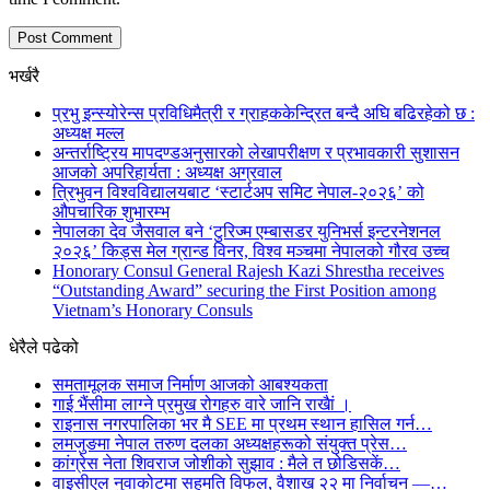
भर्खरै
प्रभु इन्स्योरेन्स प्रविधिमैत्री र ग्राहककेन्द्रित बन्दै अघि बढिरहेको छ :
अध्यक्ष मल्ल
अन्तर्राष्ट्रिय मापदण्डअनुसारको लेखापरीक्षण र प्रभावकारी सुशासन
आजको अपरिहार्यता : अध्यक्ष अग्रवाल
त्रिभुवन विश्वविद्यालयबाट ‘स्टार्टअप समिट नेपाल-२०२६’ को
औपचारिक शुभारम्भ
नेपालका देव जैसवाल बने ‘टुरिज्म एम्बासडर युनिभर्स इन्टरनेशनल
२०२६’ किड्स मेल ग्रान्ड विनर, विश्व मञ्चमा नेपालको गौरव उच्च
Honorary Consul General Rajesh Kazi Shrestha receives
“Outstanding Award” securing the First Position among
Vietnam’s Honorary Consuls
धेरैले पढेको
समतामूलक समाज निर्माण आजको आबश्यकता
गाई भैंसीमा लाग्ने प्रमुख रोगहरु वारे जानि राखैां ।
राइनास नगरपालिका भर मै SEE मा प्रथम स्थान हासिल गर्न…
लमजुङमा नेपाल तरुण दलका अध्यक्षहरूको संयुक्त प्रेस…
कांग्रेस नेता शिवराज जोशीको सुझाव : मैले त छोडिसकें…
वाइसीएल नुवाकोटमा सहमति विफल, वैशाख २२ मा निर्वाचन —…