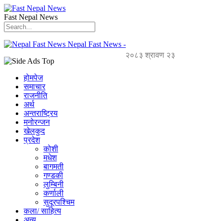
Fast Nepal News
Nepal Fast News -
२०८३ श्रावण २३
होमपेज
समाचार
राजनीति
अर्थ
अन्तराष्ट्रिय
मनोरन्जन
खेलकुद
प्रदेश
कोशी
मधेश
बागमती
गण्डकी
लुम्बिनी
कर्णाली
सुदूरपश्चिम
कला/ साहित्य
अन्य