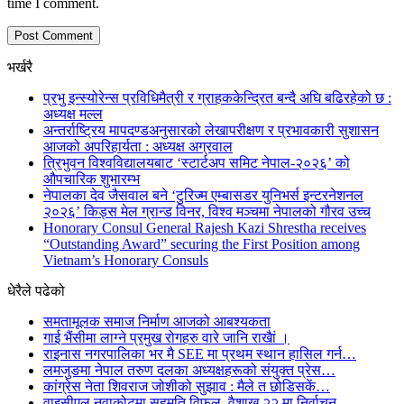
time I comment.
भर्खरै
प्रभु इन्स्योरेन्स प्रविधिमैत्री र ग्राहककेन्द्रित बन्दै अघि बढिरहेको छ :
अध्यक्ष मल्ल
अन्तर्राष्ट्रिय मापदण्डअनुसारको लेखापरीक्षण र प्रभावकारी सुशासन
आजको अपरिहार्यता : अध्यक्ष अग्रवाल
त्रिभुवन विश्वविद्यालयबाट ‘स्टार्टअप समिट नेपाल-२०२६’ को
औपचारिक शुभारम्भ
नेपालका देव जैसवाल बने ‘टुरिज्म एम्बासडर युनिभर्स इन्टरनेशनल
२०२६’ किड्स मेल ग्रान्ड विनर, विश्व मञ्चमा नेपालको गौरव उच्च
Honorary Consul General Rajesh Kazi Shrestha receives
“Outstanding Award” securing the First Position among
Vietnam’s Honorary Consuls
धेरैले पढेको
समतामूलक समाज निर्माण आजको आबश्यकता
गाई भैंसीमा लाग्ने प्रमुख रोगहरु वारे जानि राखैां ।
राइनास नगरपालिका भर मै SEE मा प्रथम स्थान हासिल गर्न…
लमजुङमा नेपाल तरुण दलका अध्यक्षहरूको संयुक्त प्रेस…
कांग्रेस नेता शिवराज जोशीको सुझाव : मैले त छोडिसकें…
वाइसीएल नुवाकोटमा सहमति विफल, वैशाख २२ मा निर्वाचन —…