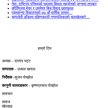
नेवा: राष्ट्रिय परिषद्को पहलमा बिमला महर्जनको जग्गामा तारबार
कीर्तिपुरमा मेयर र उपमेयर बिच विवाद छताछुल्ल
पद्मकन्या विद्यालयको ७७ औं ‌‌वार्षिक ‌उत्सव…
चम्पादेवी डाँडामा दक्षिणकाली नगरपलिकाको चलखेलबारे…
हाम्रो टिम
अध्यक्ष – प्रताप भट्ट
सम्पादक
– उज्वल खनाल
निर्देशक
-सुजन पोख्रेल
कानुनी
सल्लाहकार
– कृष्णप्रसाद पोख्रेल
समाचार
समाज
खेलकुद़़