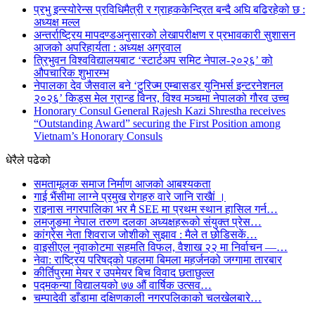
प्रभु इन्स्योरेन्स प्रविधिमैत्री र ग्राहककेन्द्रित बन्दै अघि बढिरहेको छ :
अध्यक्ष मल्ल
अन्तर्राष्ट्रिय मापदण्डअनुसारको लेखापरीक्षण र प्रभावकारी सुशासन
आजको अपरिहार्यता : अध्यक्ष अग्रवाल
त्रिभुवन विश्वविद्यालयबाट ‘स्टार्टअप समिट नेपाल-२०२६’ को
औपचारिक शुभारम्भ
नेपालका देव जैसवाल बने ‘टुरिज्म एम्बासडर युनिभर्स इन्टरनेशनल
२०२६’ किड्स मेल ग्रान्ड विनर, विश्व मञ्चमा नेपालको गौरव उच्च
Honorary Consul General Rajesh Kazi Shrestha receives
“Outstanding Award” securing the First Position among
Vietnam’s Honorary Consuls
धेरैले पढेको
समतामूलक समाज निर्माण आजको आबश्यकता
गाई भैंसीमा लाग्ने प्रमुख रोगहरु वारे जानि राखैां ।
राइनास नगरपालिका भर मै SEE मा प्रथम स्थान हासिल गर्न…
लमजुङमा नेपाल तरुण दलका अध्यक्षहरूको संयुक्त प्रेस…
कांग्रेस नेता शिवराज जोशीको सुझाव : मैले त छोडिसकें…
वाइसीएल नुवाकोटमा सहमति विफल, वैशाख २२ मा निर्वाचन —…
नेवा: राष्ट्रिय परिषद्को पहलमा बिमला महर्जनको जग्गामा तारबार
कीर्तिपुरमा मेयर र उपमेयर बिच विवाद छताछुल्ल
पद्मकन्या विद्यालयको ७७ औं ‌‌वार्षिक ‌उत्सव…
चम्पादेवी डाँडामा दक्षिणकाली नगरपलिकाको चलखेलबारे…