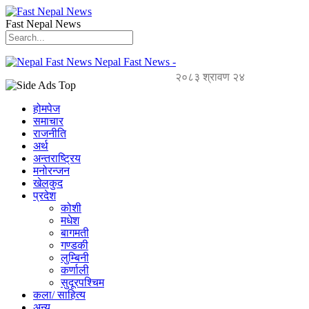
Fast Nepal News
Nepal Fast News -
२०८३ श्रावण २४
होमपेज
समाचार
राजनीति
अर्थ
अन्तराष्ट्रिय
मनोरन्जन
खेलकुद
प्रदेश
कोशी
मधेश
बागमती
गण्डकी
लुम्बिनी
कर्णाली
सुदूरपश्चिम
कला/ साहित्य
अन्य