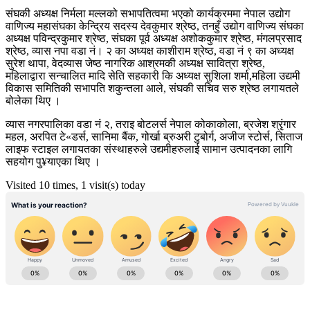
संघकी अध्यक्ष निर्मला मल्लको सभापतित्वमा भएको कार्यक्रममा नेपाल उद्योग
वाणिज्य महासंघका केन्द्रिय सदस्य देवकुमार श्रेष्ठ, तनहुँ उद्योग वाणिज्य संघका
अध्यक्ष पविन्द्रकुमार श्रेष्ठ, संघका पूर्व अध्यक्ष अशोककुमार श्रेष्ठ, मंगलप्रसाद
श्रेष्ठ, व्यास नपा वडा नं। २ का अध्यक्ष काशीराम श्रेष्ठ, वडा नं ९ का अध्यक्ष
सुरेश थापा, वेदव्यास जेष्ठ नागरिक आश्रमकी अध्यक्ष सावित्रा श्रेष्ठ,
महिलाद्वारा सन्चालित मादि सेति सहकारी कि अध्यक्ष सुशिला शर्मा,महिला उद्यमी
विकास समितिकी सभापति शकुन्तला आले, संघकी सचिव सरु श्रेष्ठ लगायतले
बोलेका थिए ।
व्यास नगरपालिका वडा नं २, तराइ बोटलर्स नेपाल कोकाकोला, ब्रजेश श्रृंगार
महल, अरपित टे«डर्स, सानिमा बैंक, गोर्खा ब्रुअरी टुबोर्ग, अजीज स्टोर्स, सिताज
लाइफ स्टाइल लगायतका संस्थाहरुले उद्यमीहरुलाई सामान उत्पादनका लागि
सहयोग पु¥याएका थिए ।
Visited 10 times, 1 visit(s) today