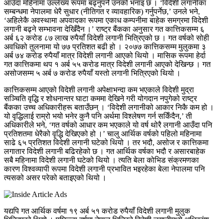
आउँदा महिनामा उल्लेख्य रूपमा बढ्नुपर्ने उनको भनाइ छ । ‘विदेशी लगानीका
सम्बन्धमा नेपालमा धेरै सुधार (नीतिगत र व्यावहारिक) गर्नुपर्नेछ,’ उनले भने,
‘अहिलेकै अवस्थामा अपवादका रूपमा एकाध कम्पनीमा बाहेक समग्रमा विदेशी
लगानी बढ्ने सम्भावना देखिँदैन ।’
राष्ट्र बैंकका अनुसार गत कात्तिकसम्म ६
अर्ब ६२ करोड ८७ लाख रुपैयाँ विदेशी लगानी भित्रिएको छ । गत वर्षको सोही
अवधिको तुलनामा यो ७७ प्रतिशत बढी हो । २०७७ कात्तिकसम्म मुलुकमा ३
अर्ब ७४ करोड रुपैयाँ मात्र विदेशी लगानी आएको थियो । मासिक रूपमा हेर्दा
गत कात्तिकमा थप १ अर्ब ५५ करोड मात्र विदेशी लगानी आएको देखिन्छ । गत
असोजसम्म ५ अर्ब ७ करोड रुपैयाँ यस्तो लगानी भित्रिएको थियो ।
कात्तिकसम्म आएको विदेशी लगानी अपेक्षाभन्दा कम भएकाले विदेशी मुद्रा
सञ्चिति वृद्धि र शोधनान्तर घाटा कममा देखिने गरी योगदान नपुगेको राष्ट्र
बैंकका उच्च अधिकारीहरू बताउँछन् । ‘विदेशी लगानीको आकार निकै कम हो ।
यो वृद्धिलाई राम्रो भयो भनेर कुनै पनि अर्थमा विश्लेषण गर्न सकिँदैन,’ ती
अधिकारीले भने, ‘गत वर्षको आधार कम भएकाले यो वर्ष थोरै लगानी आउँदा पनि
प्रतिशतमा धेरैको वृद्धि देखिएको हो ।’ चालु आर्थिक वर्षको पहिलो महिनामा
साढे ६५ प्रतिशत विदेशी लगानी घटेको थियो । तर भदौ, असोज र कात्तिकमा
लगातार विदेशी लगानी बढिरहेको छ । गत आर्थिक वर्षका भदौ र असारबाहेक
सबै महिनामा विदेशी लगानी घटेको थियो । त्यति बेला कोभिड संक्रमणका
कारण विश्वव्यापी रूपमा विदेशी लगानी प्रभावित भइरहेका बेला नेपालमा पनि
त्यसको असर परेको बताइएको थियो ।
यद्यपि गत आर्थिक वर्षमा १९ अर्ब ५१ करोड रुपैयाँ विदेशी लगानी मुलुक