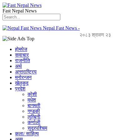
Fast Nepal News
Nepal Fast News -
२०८३ श्रावण २३
होमपेज
समाचार
राजनीति
अर्थ
अन्तराष्ट्रिय
मनोरन्जन
खेलकुद
प्रदेश
कोशी
मधेश
बागमती
गण्डकी
लुम्बिनी
कर्णाली
सुदूरपश्चिम
कला/ साहित्य
अन्य