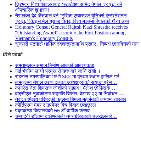
त्रिभुवन विश्वविद्यालयबाट ‘स्टार्टअप समिट नेपाल-२०२६’ को
औपचारिक शुभारम्भ
नेपालका देव जैसवाल बने ‘टुरिज्म एम्बासडर युनिभर्स इन्टरनेशनल
२०२६’ किड्स मेल ग्रान्ड विनर, विश्व मञ्चमा नेपालको गौरव उच्च
Honorary Consul General Rajesh Kazi Shrestha receives
“Outstanding Award” securing the First Position among
Vietnam’s Honorary Consuls
सुनसरी घटनाले धार्मिक स्वतन्त्रतामाथि प्रहार : निष्पक्ष छानबिनको माग
धेरैले पढेको
समतामूलक समाज निर्माण आजको आबश्यकता
गाई भैंसीमा लाग्ने प्रमुख रोगहरु वारे जानि राखैां ।
राइनास नगरपालिका भर मै SEE मा प्रथम स्थान हासिल गर्न…
लमजुङमा नेपाल तरुण दलका अध्यक्षहरूको संयुक्त प्रेस…
कांग्रेस नेता शिवराज जोशीको सुझाव : मैले त छोडिसकें…
वाइसीएल नुवाकोटमा सहमति विफल, वैशाख २२ मा निर्वाचन —…
नेवा: राष्ट्रिय परिषद्को पहलमा बिमला महर्जनको जग्गामा तारबार
कीर्तिपुरमा मेयर र उपमेयर बिच विवाद छताछुल्ल
पद्मकन्या विद्यालयको ७७ औं ‌‌वार्षिक ‌उत्सव…
चम्पादेवी डाँडामा दक्षिणकाली नगरपलिकाको चलखेलबारे…