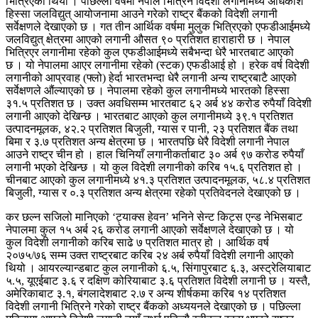
भित्रिएको थियो । पछिल्ला वर्षमा नेपाल भित्रिने विदेशी लगानीमध्ये अधिकांश
हिस्सा जलविद्युत् आयोजनामा आउने गरेको राष्ट्र बैंकको विदेशी लगानी
सर्वेक्षणले देखाएको छ । गत तीन आर्थिक वर्षमा मुलुक भित्रिएको एफडीआईमध्ये
जलविद्युत् क्षेत्रमा आएको लगानी औसत ९० प्रतिशत हाराहारी छ । नेपाल
भित्रिएर लगानीमा रहेको कुल एफडीआईमध्ये सबैभन्दा धेरै भारतबाट आएको
छ । यो नेपालमा आएर लगानीमा रहेको (स्टक) एफडीआई हो । हरेक वर्ष विदेशी
लगानीको आप्रवाह (फ्लो) हेर्दा भारतभन्दा धेरै लगानी अन्य राष्ट्रबाटै आएको
सर्वेक्षणले औंल्याएको छ । नेपालमा रहेको कुल लगानीमध्ये भारतको हिस्सा
३१.५ प्रतिशत छ । उक्त अवधिसम्म भारतबाट ६२ अर्ब ४४ करोड रुपैयाँ विदेशी
लगानी आएको देखिन्छ । भारतबाट आएको कुल लगानीमध्ये ३९.१ प्रतिशत
उत्पादनमूलक, ४२.२ प्रतिशत बिजुली, ग्यास र पानी, २३ प्रतिशत बैंक तथा
बिमा र ३.७ प्रतिशत अन्य क्षेत्रमा छ । भारतपछि धेरै विदेशी लगानी नेपाल
आउने राष्ट्र चीन हो । हाल चिनियाँ लगानीकर्ताबाट ३० अर्ब ९७ करोड रुपैयाँ
लगानी भएको देखिन्छ । यो कुल विदेशी लगानीको करिब १५.६ प्रतिशत हो ।
चीनबाट आएको कुल लगानीमध्ये ४१.३ प्रतिशत उत्पादनमूलक, ५८.४ प्रतिशत
बिजुली, ग्यास र ०.३ प्रतिशत अन्य क्षेत्रमा रहेको प्रतिवेदनले देखाएको छ ।
कर छल्न सजिलो मानिएको ‘ट्याक्स हेवन’ भनिने सेन्ट किट्स एन्ड नेभिसबाट
नेपालमा कुल १५ अर्ब २६ करोड लगानी आएको सर्वेक्षणले देखाएको छ । यो
कुल विदेशी लगानीको करिब साढे ७ प्रतिशत मात्र हो । आर्थिक वर्ष
२०७५/७६ सम्म उक्त राष्ट्रबाट करिब २४ अर्ब रुपैयाँ विदेशी लगानी आएको
थियो । आयरल्यान्डबाट कुल लगानीको ६.५, सिंगापुरबाट ६.३, अस्ट्रेलियाबाट
५.५, यूएईबाट ३.६ र दक्षिण कोरियाबाट ३.६ प्रतिशत विदेशी लगानी छ । यस्तै,
अमेरिकाबाट ३.१, बंगलादेशबाट २.७ र अन्य शीर्षकमा करिब १४ प्रतिशत
विदेशी लगानी भित्रिने गरेको राष्ट्र बैंकको अध्ययनले देखाएको छ । पछिल्ला