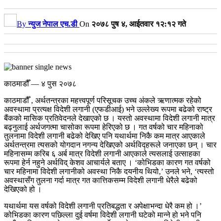
By
न्युज नेपाल एच.डी
On
२०७८ पुष ४, आईतवार १२:१२ गते
काठमाडौँ — ४ पुस २०७८
काठमाडौँ , अर्थतन्त्रका महत्त्वपूर्ण परिसूचक उच्च अंकले ऋणात्मक रहेको
अवस्थामा प्रत्यक्ष विदेशी लगानी (एफडीआई) भने उल्लेख्य रूपमा बढेको राष्ट्र
बैंकको मासिक प्रतिवेदनले देखाएको छ । यस्तो अवस्थामा विदेशी लगानी मात्र
बढ्नुलाई अर्थजगत्मा चासोका रूपमा हेरिएको छ ।
गत वर्षको चार महिनाको
तुलनामा विदेशी लगानी बढेको देखिए पनि यथार्थमा निकै कम मात्र आएकाले
अर्थतन्त्रमा त्यसको योगदान नगन्य देखिएको अर्थविद्हरूले जनाएका छन् ।
चार
महिनासम्म करिब ६ अर्ब मात्र विदेशी लगानी आएकाले त्यसलाई उत्साहका
रूपमा हेर्न नहुने अर्थविद् केशव आचार्यले बताए । ‘कोभिडका कारण गत वर्षको
चार महिनामा विदेशी लगानीको अवस्था निकै दयनीय थियो,’ उनले भने, ‘त्यस्तो
अवस्थासँग तुलना गर्दा मात्र गत कात्तिकसम्म विदेशी लगानी धेरैले बढेको
देखिएको हो ।
यथार्थमा यस वर्षको विदेशी लगानी प्रतिबद्धता र अपेक्षाभन्दा धेरै कम हो ।’
कोभिडका कारण पछिल्ला दुई वर्षमा विदेशी लगानी घटेको मान्ने हो भने पनि