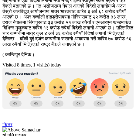
महिनामा आएको विदेशी लगानी नयाँ नभई पहिल्यै स्वीकृत रकम भएको राष्ट्र
बैंकले बताएको छ । गत असोजसम्म नेपाल आएको विदेशी लगानीमध्ये अरुण
तेस्रो जलविद्युत् आयोजनामा मात्र भारतबाट करिब ३ अर्ब ६८ करोड रुपैयाँ
आएको छ । अपर कर्णाली हाइड्रोपावरमा मौरिससबाट २२ करोड ३३ लाख,
दराज नेपालमा सिंगापुरबाट ३३ करोड ५१ लाख रुपैयाँ र एनआरएन फन्डमार्फत
विभिन्न मुलुकबाट करिब १३ करोड रुपैयाँ विदेशी लगानी आएको छ । उल्लिखित
चार कम्पनीमा मात्र कुल ४ अर्ब ३६ करोड रुपैयाँ विदेशी लगानी भित्रिएको
देखिन्छ । बाँकी दुई दर्जन कम्पनीमा ससानो आकारमा गरी करिब ७० करोड १६
लाख रुपैयाँ भित्रिएको राष्ट्र बैंकले जनाएको छ ।
( कान्तिपुर दैनिक )
Visited 8 times, 1 visit(s) today
फिचर
यो पनि पढ्नुस