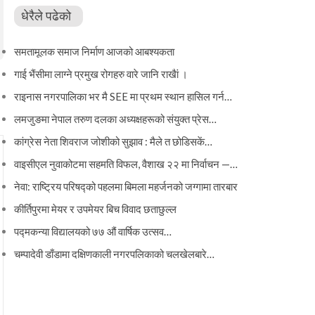
धेरैले पढेको
समतामूलक समाज निर्माण आजको आबश्यकता
गाई भैंसीमा लाग्ने प्रमुख रोगहरु वारे जानि राखैां ।
राइनास नगरपालिका भर मै SEE मा प्रथम स्थान हासिल गर्न…
लमजुङमा नेपाल तरुण दलका अध्यक्षहरूको संयुक्त प्रेस…
कांग्रेस नेता शिवराज जोशीको सुझाव : मैले त छोडिसकें…
वाइसीएल नुवाकोटमा सहमति विफल, वैशाख २२ मा निर्वाचन —…
नेवा: राष्ट्रिय परिषद्को पहलमा बिमला महर्जनको जग्गामा तारबार
कीर्तिपुरमा मेयर र उपमेयर बिच विवाद छताछुल्ल
पद्मकन्या विद्यालयको ७७ औं ‌‌वार्षिक ‌उत्सव…
चम्पादेवी डाँडामा दक्षिणकाली नगरपलिकाको चलखेलबारे…