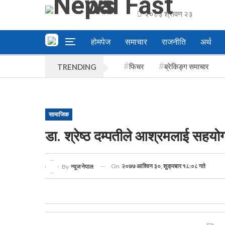
२०८३ श्रावण २३
होमपेज
समाचार
राजनीति
अर्थ
फिचर
ब्रेकिङ्ग समाचार
TRENDING
सामाजिक
डा. श्रेष्ठ दम्पतीले आश्रमलाई सहयो
On
२०७७ आश्विन ३०, शुक्रबार १८:०८ गते
By
न्यूज नेपाल