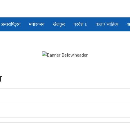
अन्तराष्ट्रिय
मनोरन्जन
खेलकुद
प्रदेश
कला/ साहित्य
अ
ग