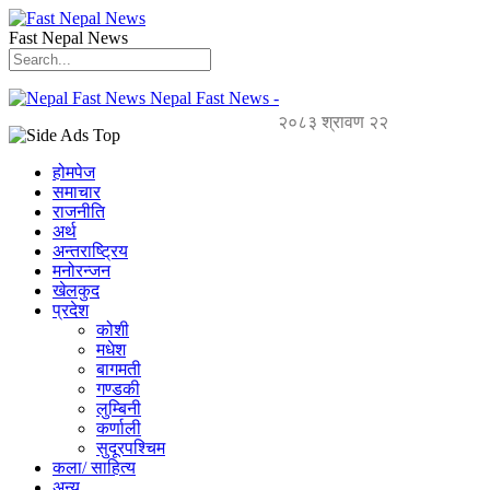
Fast Nepal News
Nepal Fast News -
२०८३ श्रावण २२
होमपेज
समाचार
राजनीति
अर्थ
अन्तराष्ट्रिय
मनोरन्जन
खेलकुद
प्रदेश
कोशी
मधेश
बागमती
गण्डकी
लुम्बिनी
कर्णाली
सुदूरपश्चिम
कला/ साहित्य
अन्य