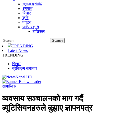
सूचना प्रविधि
अपराध
बिचार
कृषि
पर्यटन
धर्म/संस्कृति
राशिफल
TRENDING
Latest News
TRENDING
फिचर
ब्रेकिङ्ग समाचार
सामाजिक
व्यवसाय सञ्चालनको माग गर्दैै
ब्यूटिसियनहरुले बुझाए ज्ञापनपत्र