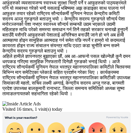
आफुहरुको व्यवसायजन्य स्वास्थ्य सुरक्षा भित्रै पर्ने र आफुहरुको पाठ्यक्रमले
पनि यो व्यबस्था गरेको भन्दै यसलाई भबिष्यमा अझ कडाइका साथ पालना गर्न
आफुहरु तयार रहेको राष्ट्रिय सौन्दर्यकर्मी युनियन नेपाल केन्द्रीय कमिटी
सदस्य अञ्जु गुरुङ्गले बताउनु भयो । केन्द्रीय सदस्य गुरुङ्गले सौन्दर्य पेशा
मनोरञ्जनको पेशा नभएर स्वास्थ्य सौन्दर्य सम्बन्धी उद्यम भएकाले उद्यमी
महिलाहरु माथि परेको समस्या समाधान गर्न तिनै तहको सरकार चनाखो हुनुपर्ने
बताउँदै यसैगरि आफुहरुको पेशालाई अनिश्चित बनाउँदै जाने हो भने अब हामी
आत्महत्या होइन सामुहिक आत्मदाह गर्न समेत पछि नपर्ने र हाम्रो यो कदमलाई
कायरता होइन राज्य संचालन संयन्त्र माथि एउटा कडा चुनौति बन्न सक्ने
केन्द्रीय सदस्य गुरुङ्गले बताउनु भयो ।
अहिले हामीले ज्ञापनपत्र बुझाएका छौं, अब आ–आफनो पसल खोल्नेछौ कुनै दमन
धरपकड गरिएमा सामुहिक गिरफतारी दिनेछौ गुरुङको भनाई थियो । आजै
राष्ट्रिय सौन्दर्यकर्मी युनियन नेपाल भरतपुर महानगरपालिका कमिटीले चितवनमा
बिभिन्न माग समेटिएका प्लेकार्ड सहित प्रदर्शन गरेका थिए । कार्यक्रममा
राष्ट्रिय सौन्दर्यकर्मी युनियन नेपाल भरतपुर महानगरपालिका कमिटीकी उपाध्यक्ष
सिमाकाजी महतो, सचिव लक्ष्मी अम्गाई, केन्द्रीय सदस्य अन्जु गरुङ, बागमती
प्रदेश उपाध्यक्ष बालकुमारी रानाभाट, जिल्ला समन्वय समितिको अध्यक्ष सुष्मा
तामाङलगायतको सहभागिता रहेको थियो ।
Visited 16 times, 1 visit(s) today