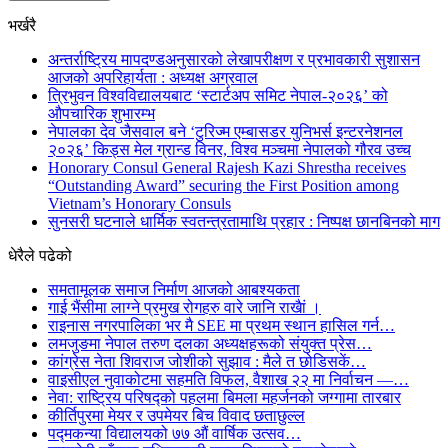
भर्खरै
अन्तर्राष्ट्रिय मापदण्डअनुसारको लेखापरीक्षण र प्रभावकारी सुशासन
आजको अपरिहार्यता : अध्यक्ष अग्रवाल
त्रिभुवन विश्वविद्यालयबाट ‘स्टार्टअप समिट नेपाल-२०२६’ को
औपचारिक शुभारम्भ
नेपालका देव जैसवाल बने ‘टुरिज्म एम्बासडर युनिभर्स इन्टरनेशनल
२०२६’ किड्स मेल ग्रान्ड विनर, विश्व मञ्चमा नेपालको गौरव उच्च
Honorary Consul General Rajesh Kazi Shrestha receives
“Outstanding Award” securing the First Position among
Vietnam’s Honorary Consuls
सुनसरी घटनाले धार्मिक स्वतन्त्रतामाथि प्रहार : निष्पक्ष छानबिनको माग
धेरैले पढेको
समतामूलक समाज निर्माण आजको आबश्यकता
गाई भैंसीमा लाग्ने प्रमुख रोगहरु वारे जानि राखैां ।
राइनास नगरपालिका भर मै SEE मा प्रथम स्थान हासिल गर्न…
लमजुङमा नेपाल तरुण दलका अध्यक्षहरूको संयुक्त प्रेस…
कांग्रेस नेता शिवराज जोशीको सुझाव : मैले त छोडिसकें…
वाइसीएल नुवाकोटमा सहमति विफल, वैशाख २२ मा निर्वाचन —…
नेवा: राष्ट्रिय परिषद्को पहलमा बिमला महर्जनको जग्गामा तारबार
कीर्तिपुरमा मेयर र उपमेयर बिच विवाद छताछुल्ल
पद्मकन्या विद्यालयको ७७ औं ‌‌वार्षिक ‌उत्सव…