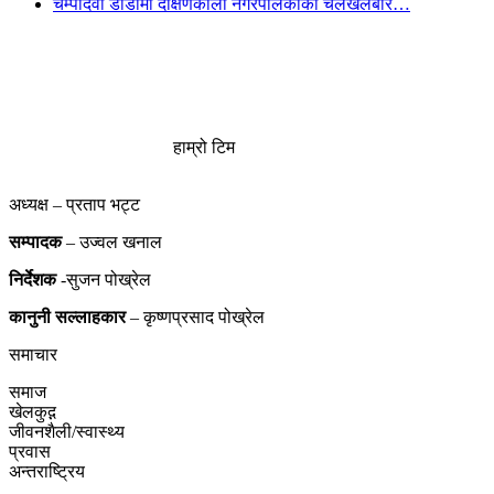
चम्पादेवी डाँडामा दक्षिणकाली नगरपलिकाको चलखेलबारे…
हाम्रो टिम
अध्यक्ष – प्रताप भट्ट
सम्पादक
– उज्वल खनाल
निर्देशक
-सुजन पोख्रेल
कानुनी
सल्लाहकार
– कृष्णप्रसाद पोख्रेल
समाचार
समाज
खेलकुद़़
जीवनशैली/स्वास्थ्य
प्रवास
अन्तराष्ट्रिय