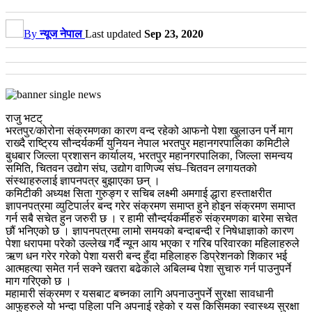
By
न्यूज नेपाल
Last updated
Sep 23, 2020
राजु भटट्
भरतपुर/कोरोना संक्रमणका कारण वन्द रहेको आफनो पेशा खुलाउन पर्ने माग
राख्दै राष्ट्रिय सौन्दर्यकर्मी युनियन नेपाल भरतपुर महानगरपालिका कमिटीले
बुधबार जिल्ला प्रशासन कार्यालय, भरतपुर महानगरपालिका, जिल्ला समन्वय
समिति, चितवन उद्योग संघ, उद्योग वाणिज्य संघ–चितवन लगायतको
संस्थाहरुलाई ज्ञापनपत्र बुझाएका छन् ।
कमिटीकी अध्यक्ष सिता गुरुङ्ग र सचिब लक्ष्मी अमगाई द्धारा हस्ताक्षरीत
ज्ञापनपत्रमा व्युटिपार्लर बन्द गरेर संक्रमण समाप्त हुने होइन संक्रमण समाप्त
गर्न सबै सचेत हुन जरुरी छ । र हामी सौन्दर्यकर्मीहरु संक्रमणका बारेमा सचेत
छौं भनिएको छ । ज्ञापनपत्रमा लामो समयको बन्दाबन्दी र निषेधाज्ञाको कारण
पेशा धरापमा परेको उल्लेख गर्दै न्यून आय भएका र गरिब परिवारका महिलाहरुले
ऋण धन गरेर गरेको पेशा यसरी बन्द हुँदा महिलाहरु डिप्रेशनको शिकार भई
आत्महत्या समेत गर्न सक्ने खतरा बढेकाले अबिलम्ब पेशा सुचारु गर्न पाउनुपर्ने
माग गरिएको छ ।
महामारी संक्रमण र यसबाट बच्नका लागि अपनाउनुपर्ने सुरक्षा सावधानी
आफुहरुले यो भन्दा पहिला पनि अपनाई रहेको र यस किसिमका स्वास्थ्य सुरक्षा