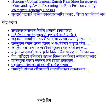
Honorary Consul General Rajesh Kazi Shrestha receives
“Outstanding Award” securing the First Position among
Vietnam’s Honorary Consuls
सुनसरी घटनाले धार्मिक स्वतन्त्रतामाथि प्रहार : निष्पक्ष छानबिनको माग
धेरैले पढेको
समतामूलक समाज निर्माण आजको आबश्यकता
गाई भैंसीमा लाग्ने प्रमुख रोगहरु वारे जानि राखैां ।
राइनास नगरपालिका भर मै SEE मा प्रथम स्थान हासिल गर्न…
लमजुङमा नेपाल तरुण दलका अध्यक्षहरूको संयुक्त प्रेस…
कांग्रेस नेता शिवराज जोशीको सुझाव : मैले त छोडिसकें…
वाइसीएल नुवाकोटमा सहमति विफल, वैशाख २२ मा निर्वाचन —…
नेवा: राष्ट्रिय परिषद्को पहलमा बिमला महर्जनको जग्गामा तारबार
कीर्तिपुरमा मेयर र उपमेयर बिच विवाद छताछुल्ल
पद्मकन्या विद्यालयको ७७ औं ‌‌वार्षिक ‌उत्सव…
चम्पादेवी डाँडामा दक्षिणकाली नगरपलिकाको चलखेलबारे…
हाम्रो टिम