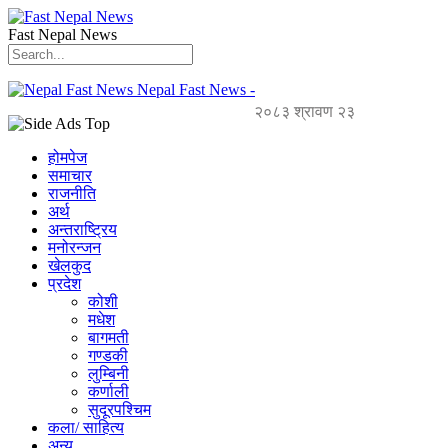
Fast Nepal News
Nepal Fast News -
२०८३ श्रावण २३
होमपेज
समाचार
राजनीति
अर्थ
अन्तराष्ट्रिय
मनोरन्जन
खेलकुद
प्रदेश
कोशी
मधेश
बागमती
गण्डकी
लुम्बिनी
कर्णाली
सुदूरपश्चिम
कला/ साहित्य
अन्य