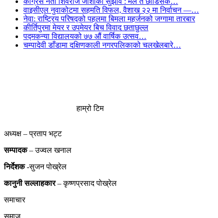
कांग्रेस नेता शिवराज जोशीको सुझाव : मैले त छोडिसकें…
वाइसीएल नुवाकोटमा सहमति विफल, वैशाख २२ मा निर्वाचन —…
नेवा: राष्ट्रिय परिषद्को पहलमा बिमला महर्जनको जग्गामा तारबार
कीर्तिपुरमा मेयर र उपमेयर बिच विवाद छताछुल्ल
पद्मकन्या विद्यालयको ७७ औं ‌‌वार्षिक ‌उत्सव…
चम्पादेवी डाँडामा दक्षिणकाली नगरपलिकाको चलखेलबारे…
हाम्रो टिम
अध्यक्ष – प्रताप भट्ट
सम्पादक
– उज्वल खनाल
निर्देशक
-सुजन पोख्रेल
कानुनी
सल्लाहकार
– कृष्णप्रसाद पोख्रेल
समाचार
समाज