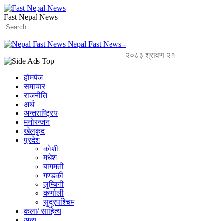
Fast Nepal News
Nepal Fast News -
२०८३ श्रावण २१
होमपेज
समाचार
राजनीति
अर्थ
अन्तराष्ट्रिय
मनोरन्जन
खेलकुद
प्रदेश
कोशी
मधेश
बागमती
गण्डकी
लुम्बिनी
कर्णाली
सुदूरपश्चिम
कला/ साहित्य
अन्य