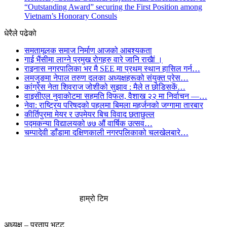
“Outstanding Award” securing the First Position among
Vietnam’s Honorary Consuls
धेरैले पढेको
समतामूलक समाज निर्माण आजको आबश्यकता
गाई भैंसीमा लाग्ने प्रमुख रोगहरु वारे जानि राखैां ।
राइनास नगरपालिका भर मै SEE मा प्रथम स्थान हासिल गर्न…
लमजुङमा नेपाल तरुण दलका अध्यक्षहरूको संयुक्त प्रेस…
कांग्रेस नेता शिवराज जोशीको सुझाव : मैले त छोडिसकें…
वाइसीएल नुवाकोटमा सहमति विफल, वैशाख २२ मा निर्वाचन —…
नेवा: राष्ट्रिय परिषद्को पहलमा बिमला महर्जनको जग्गामा तारबार
कीर्तिपुरमा मेयर र उपमेयर बिच विवाद छताछुल्ल
पद्मकन्या विद्यालयको ७७ औं ‌‌वार्षिक ‌उत्सव…
चम्पादेवी डाँडामा दक्षिणकाली नगरपलिकाको चलखेलबारे…
हाम्रो टिम
अध्यक्ष – प्रताप भट्ट