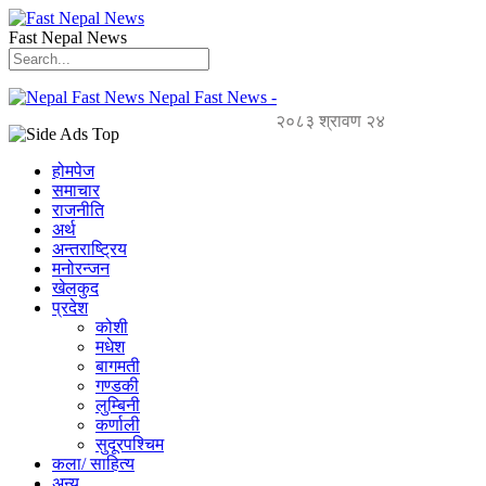
Fast Nepal News
Nepal Fast News -
२०८३ श्रावण २४
होमपेज
समाचार
राजनीति
अर्थ
अन्तराष्ट्रिय
मनोरन्जन
खेलकुद
प्रदेश
कोशी
मधेश
बागमती
गण्डकी
लुम्बिनी
कर्णाली
सुदूरपश्चिम
कला/ साहित्य
अन्य