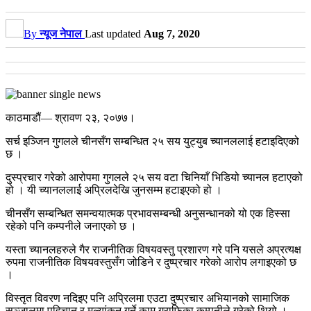
By
न्यूज नेपाल
Last updated
Aug 7, 2020
काठमाडौं— श्रावण २३, २०७७।
सर्च इञ्जिन गुगलले चीनसँग सम्बन्धित २५ सय युट्युब च्यानललाई हटाइदिएको
छ ।
दुस्प्रचार गरेको आरोपमा गुगलले २५ सय वटा चिनियाँ भिडियो च्यानल हटाएको
हो । यी च्यानललाई अप्रिलदेखि जुनसम्म हटाइएको हो ।
चीनसँग सम्बन्धित समन्वयात्मक प्रभावसम्बन्धी अनुसन्धानको यो एक हिस्सा
रहेको पनि कम्पनीले जनाएको छ ।
यस्ता च्यानलहरुले गैर राजनीतिक विषयवस्तु प्रशारण गरे पनि यसले अप्रत्यक्ष
रुपमा राजनीतिक विषयवस्तुसँग जोडिने र दुष्प्रचार गरेको आरोप लगाइएको छ
।
विस्तृत विवरण नदिइए पनि अप्रिलमा एउटा दुष्प्रचार अभियानको सामाजिक
सञ्जालमा पहिचान र मूल्यांकन गर्ने काम ग्राफिका कम्पनीले गरेको थियो ।