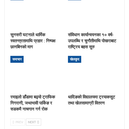
सुनसरी घटनाले धार्मिक
संविधान कार्यान्वयनका १० वर्षः
स्वतन्त्रतामाथि प्रहार : निष्पक्ष
उपलब्धि र चुनौतीमाथि पोखराबाट
छानबिनको माग
राष्ट्रिय बहस सुरु
समाचार
खेलकुद
रमाइलो डाँडामा बढ्यो ट्राफिक
धादिङकाे विद्यालयमा ट्रयाकसुट
निगरानी, जथाभावी पार्किङ र
तथा खेलसामाग्री वितरण
सडकमै नाचगान गर्न रोक
PREV
NEXT