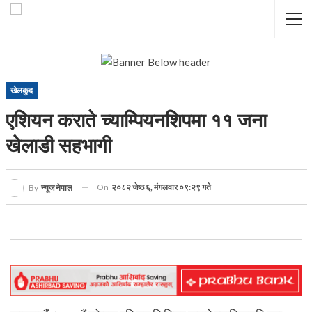
खेलकुद
एशियन कराते च्याम्पियनशिपमा ११ जना
खेलाडी सहभागी
On
२०८२ जेष्ठ ६, मंगलवार ०९:२९ गते
By
न्यूज नेपाल