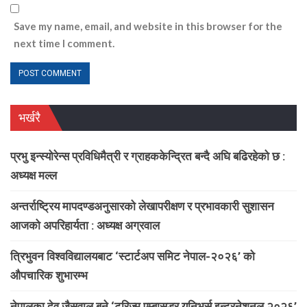
Save my name, email, and website in this browser for the
next time I comment.
भर्खरै
प्रभु इन्स्योरेन्स प्रविधिमैत्री र ग्राहककेन्द्रित बन्दै अघि बढिरहेको छ :
अध्यक्ष मल्ल
अन्तर्राष्ट्रिय मापदण्डअनुसारको लेखापरीक्षण र प्रभावकारी सुशासन
आजको अपरिहार्यता : अध्यक्ष अग्रवाल
त्रिभुवन विश्वविद्यालयबाट ‘स्टार्टअप समिट नेपाल-२०२६’ को
औपचारिक शुभारम्भ
नेपालका देव जैसवाल बने ‘टुरिज्म एम्बासडर युनिभर्स इन्टरनेशनल २०२६’