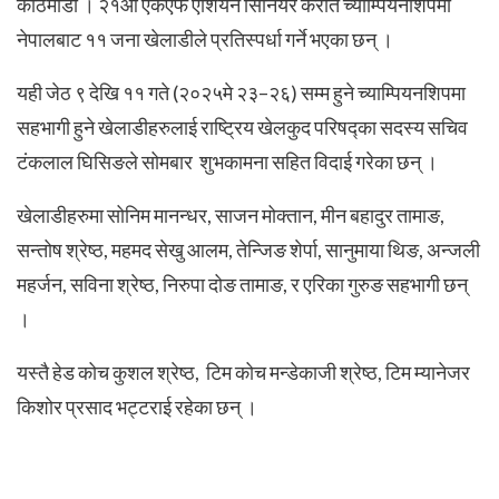
काठमाडौं । २१औं एकेएफ एशियन सिनियर कराते च्याम्पियनशिपमा
नेपालबाट ११ जना खेलाडीले प्रतिस्पर्धा गर्ने भएका छन् ।
यही जेठ ९ देखि ११ गते (२०२५मे २३–२६) सम्म हुने च्याम्पियनशिपमा
सहभागी हुने खेलाडीहरुलाई राष्ट्रिय खेलकुद परिषद्का सदस्य सचिव
टंकलाल घिसिङले सोमबार शुभकामना सहित विदाई गरेका छन् ।
खेलाडीहरुमा सोनिम मानन्धर, साजन मोक्तान, मीन बहादुर तामाङ,
सन्तोष श्रेष्ठ, महमद सेखु आलम, तेन्जिङ शेर्पा, सानुमाया थिङ, अन्जली
महर्जन, सविना श्रेष्ठ, निरुपा दोङ तामाङ, र एरिका गुरुङ सहभागी छन्
।
यस्तै हेड कोच कुशल श्रेष्ठ, टिम कोच मन्डेकाजी श्रेष्ठ, टिम म्यानेजर
किशोर प्रसाद भट्टराई रहेका छन् ।