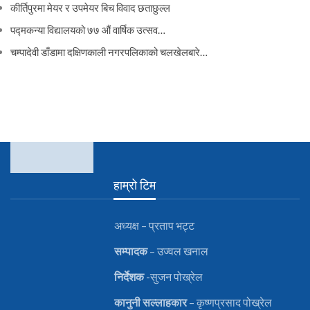
कीर्तिपुरमा मेयर र उपमेयर बिच विवाद छताछुल्ल
पद्मकन्या विद्यालयको ७७ औं ‌‌वार्षिक ‌उत्सव…
चम्पादेवी डाँडामा दक्षिणकाली नगरपलिकाको चलखेलबारे…
हाम्रो टिम
अध्यक्ष – प्रताप भट्ट
सम्पादक
– उज्वल खनाल
निर्देशक
-सुजन पोख्रेल
कानुनी
सल्लाहकार
– कृष्णप्रसाद पोख्रेल